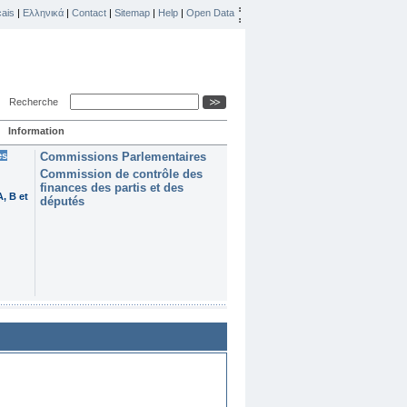
ais
|
Ελληνικά
|
Contact
|
Sitemap
|
Help
|
Open Data
Recherche
Information
es
Commissions Parlementaires
Commission de contrôle des
finances des partis et des
, B et
députés