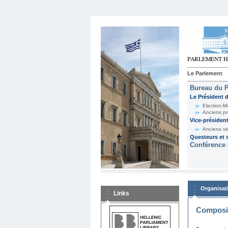
Le Parlement
Bureau du 
Le Président 
Election-M
Anciens pr
Vice-présiden
Anciens vi
Questeurs et s
Conférence 
Organisat
Links
Composit