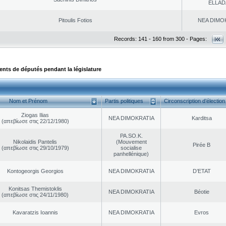
ELLAD
Pitoulis Fotios
NEA DΙMO
Records: 141 - 160 from 300 - Pages:
ts de députés pendant la législature
Nom et Prénom
Partis politiques
Circonscription d’élection
Ziogas Ilias
NEA DΙMOKRATIA
Karditsa
(απεβίωσε στις 22/12/1980)
PA.SO.K.
Nikolaidis Pantelis
(Mouvement
Pirée B
(απεβίωσε στις 29/10/1979)
socialise
panhellénique)
Kontogeorgis Georgios
NEA DΙMOKRATIA
D’ETAT
Konitsas Themistoklis
NEA DΙMOKRATIA
Béotie
(απεβίωσε στις 24/11/1980)
Kavaratzis Ioannis
NEA DΙMOKRATIA
Evros