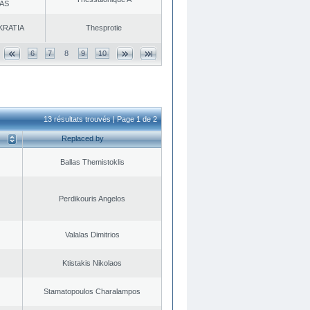
AS
KRATIA
Thesprotie
6
7
8
9
10
13 résultats trouvés | Page 1 de 2
Replaced by
Ballas Themistoklis
Perdikouris Angelos
Valalas Dimitrios
Ktistakis Nikolaos
Stamatopoulos Charalampos