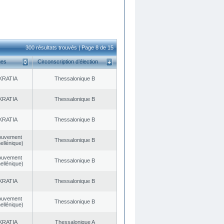
300 résultats trouvés | Page 8 de 15
ues
Circonscription d’élection
KRATIA
Thessalonique B
KRATIA
Thessalonique B
KRATIA
Thessalonique B
ouvement
Thessalonique B
ellénique)
ouvement
Thessalonique B
ellénique)
KRATIA
Thessalonique B
ouvement
Thessalonique B
ellénique)
KRATIA
Thessalonique A