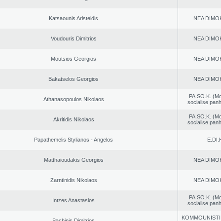
Katsaounis Aristeidis
NEA DΙMO
Voudouris Dimitrios
NEA DΙMO
Moutsios Georgios
NEA DΙMO
Bakatselos Georgios
NEA DΙMO
PA.SO.K. (M
Athanasopoulos Nikolaos
socialise panh
PA.SO.K. (M
Akritidis Nikolaos
socialise panh
Papathemelis Stylianos - Angelos
E.DI.
Matthaioudakis Georgios
NEA DΙMO
Zarntinidis Nikolaos
NEA DΙMO
PA.SO.K. (M
Intzes Anastasios
socialise panh
KOMMOUNISTI
Sachinis Dimitrios