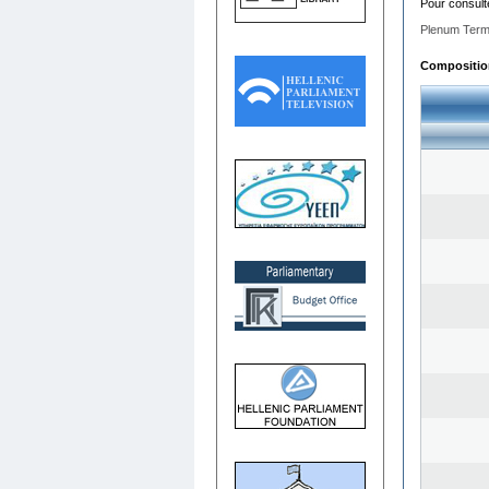
Pour consult
Plenum Term
Composition 