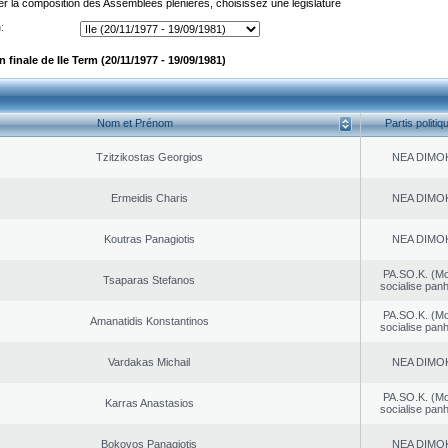
er la composition des Assemblées plénières, choisissez une législature
:
finale de IIe Term (20/11/1977 - 19/09/1981)
Nom et Prénom
Partis politiq
Tzitzikostas Georgios
NEA DΙMO
Ermeidis Charis
NEA DΙMO
Koutras Panagiotis
NEA DΙMO
PA.SO.K. (M
Tsaparas Stefanos
socialise panh
PA.SO.K. (M
Amanatidis Konstantinos
socialise panh
Vardakas Michail
NEA DΙMO
PA.SO.K. (M
Karras Anastasios
socialise panh
Bokovos Panagiotis
NEA DΙMO