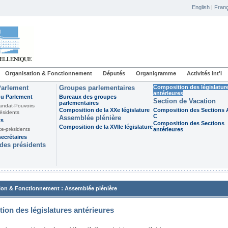
English
|
Franç
Organisation & Fonctionnement
Députés
Organigramme
Activités int'l
Parlement
Groupes parlementaires
Composition des législatur
antérieures
du Parlement
Bureaux des groupes
Section de Vacation
parlementaires
andat-Pouvoirs
Composition de la XXe législature
Composition des Sections A
ésidents
C
Assemblée plénière
ts
Composition des Sections
Composition de la XVIIe législature
ce-présidents
antérieures
ecrétaires
des présidents
:
ion & Fonctionnement
Assemblée plénière
ion des législatures antérieures