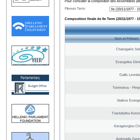
Pour consulter la composition des Assemblées plé
Plenum Term:
Composition finale de IIe Term (20/11/1977 - 1
Nom et Prénom
Chatzigakis Soti
Evangeliou Dimi
Gallis Leonid
Tsirimokou - Pimpli
Staikos Evang
Triantafyllou Konst
Karageorgiou Chr
Andreadis Geor