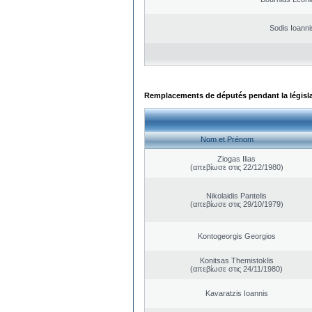
Sodis Ioanni
Remplacements de députés pendant la législ
Nom et Prénom
Ziogas Ilias
(απεβίωσε στις 22/12/1980)
Nikolaidis Pantelis
(απεβίωσε στις 29/10/1979)
Kontogeorgis Georgios
Konitsas Themistoklis
(απεβίωσε στις 24/11/1980)
Kavaratzis Ioannis