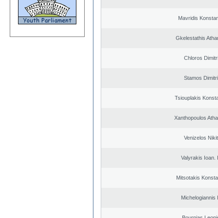
Mavridis Konstan
Gkelestathis Atha
Chloros Dimitr
Stamos Dimitr
Tsiouplakis Konst
Xanthopoulos Ath
Venizelos Niki
Valyrakis Ioan. 
Mitsotakis Konsta
Michelogiannis I
Bournias Leon