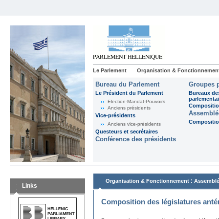
Le Parlement
Organisation & Fonctionnemen
Bureau du Parlement
Groupes p
Le Président du Parlement
Bureaux de
parlementai
Election-Mandat-Pouvoirs
Composition
Anciens présidents
Assemblée
Vice-présidents
Composition
Anciens vice-présidents
Questeurs et secrétaires
Conférence des présidents
:
Organisation & Fonctionnement
Assemblé
Links
Composition des législatures anté