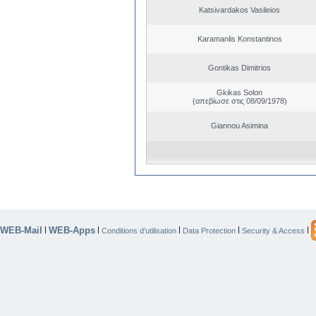
Katsivardakos Vasileios
Karamanlis Konstantinos
Gontikas Dimitrios
Gkikas Solon
(απεβίωσε στις 08/09/1978)
Giannou Asimina
WEB-Mail
WEB-Apps
|
|
|
|
|
Conditions d’utilisation
Data Protection
Security & Access