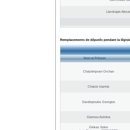
Liarokapis Alexa
Remplacements de députés pendant la législ
Nom et Prénom
Chatziimpram Orchan
Chatzis Ioannis
Davidopoulos Georgios
Giannou Asimina
Gkikas Solon