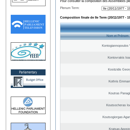
Pour consulter la composition des Assemblées plé
Plenum Term:
Composition finale de IIe Term (20/11/1977 - 1
Nom et Prénom
Kontogiannopoulos V
Kontovrakis Ioa
Kositzidis Geor
Kothris Emman
Koutras Panagi
Koutsocheras Io
Koutsogiorgas Ag
Kratsas Aposto