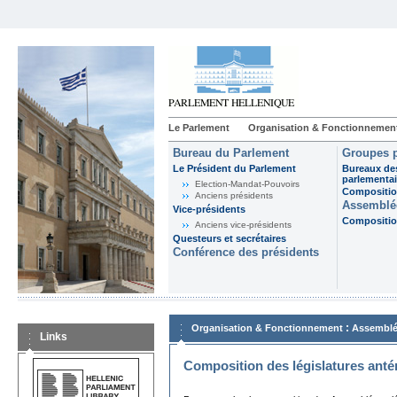
Le Parlement
Organisation & Fonctionnemen
Bureau du Parlement
Groupes p
Le Président du Parlement
Bureaux de
parlementai
Election-Mandat-Pouvoirs
Composition
Anciens présidents
Assemblée
Vice-présidents
Composition
Anciens vice-présidents
Questeurs et secrétaires
Conférence des présidents
:
Organisation & Fonctionnement
Assemblé
Links
Composition des législatures anté