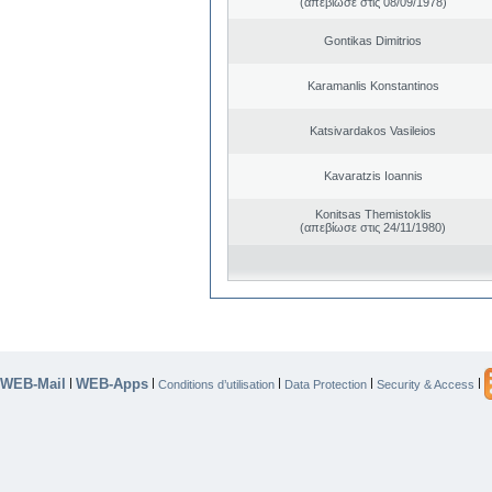
(απεβίωσε στις 08/09/1978)
Gontikas Dimitrios
Karamanlis Konstantinos
Katsivardakos Vasileios
Kavaratzis Ioannis
Konitsas Themistoklis
(απεβίωσε στις 24/11/1980)
WEB-Mail
WEB-Apps
|
|
|
|
|
Conditions d’utilisation
Data Protection
Security & Access