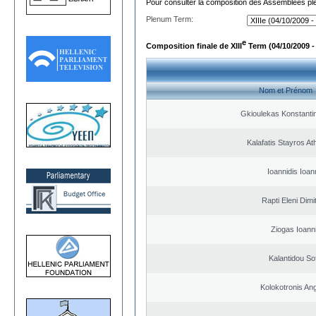
Pour consulter la composition des Assemblées plé
Plenum Term:
e
Composition finale de XIII
Term (04/10/2009 -
Nom et Prénom
Gkioulekas Konstanti
Kalafatis Stayros A
Ioannidis Ioan
Rapti Eleni Dimi
Ziogas Ioann
Kalantidou Sof
Kolokotronis An