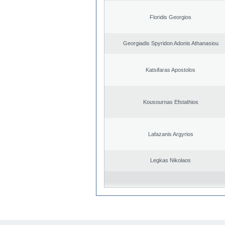
Floridis Georgios
Georgiadis Spyridon Adonis Athanasiou
Katsifaras Apostolos
Kousournas Efstathios
Lafazanis Argyrios
Legkas Nikolaos