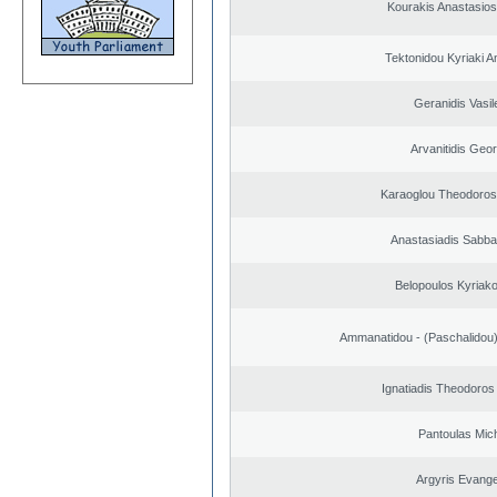
Kourakis Anastasios
Tektonidou Kyriaki A
Geranidis Vasil
Arvanitidis Geo
Karaoglou Theodoros
Anastasiadis Sabba
Belopoulos Kyriako
Ammanatidou - (Paschalidou) 
Ignatiadis Theodoros
Pantoulas Mich
Argyris Evange