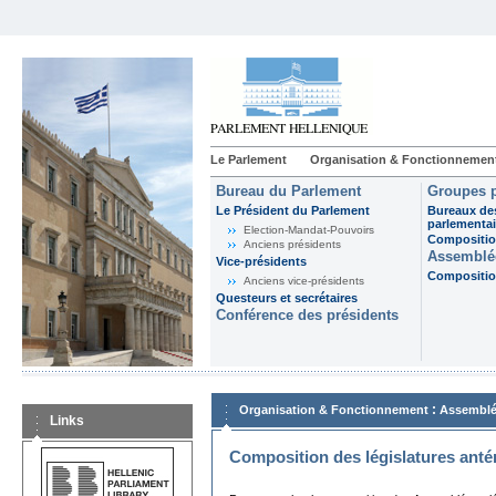
Le Parlement
Organisation & Fonctionnemen
Bureau du Parlement
Groupes p
Le Président du Parlement
Bureaux de
parlementai
Election-Mandat-Pouvoirs
Composition
Anciens présidents
Assemblée
Vice-présidents
Composition
Anciens vice-présidents
Questeurs et secrétaires
Conférence des présidents
:
Organisation & Fonctionnement
Assemblé
Links
Composition des législatures anté