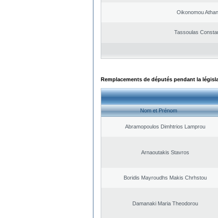
Oikonomou Athan
Tassoulas Constan
Remplacements de députés pendant la législ
Nom et Prénom
Abramopoulos Dimhtrios Lamprou
Arnaoutakis Stavros
Boridis Mayroudhs Makis Chrhstou
Damanaki Maria Theodorou