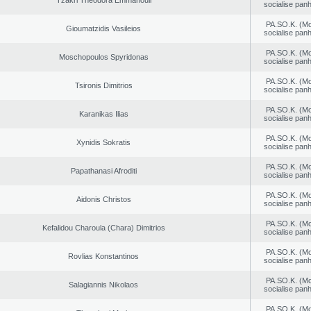
Tzakri Theodora Emmanouil
socialise panh
PA.SO.K. (M
Gioumatzidis Vasileios
socialise panh
PA.SO.K. (M
Moschopoulos Spyridonas
socialise panh
PA.SO.K. (M
Tsironis Dimitrios
socialise panh
PA.SO.K. (M
Karanikas Ilias
socialise panh
PA.SO.K. (M
Xynidis Sokratis
socialise panh
PA.SO.K. (M
Papathanasi Afroditi
socialise panh
PA.SO.K. (M
Aidonis Christos
socialise panh
PA.SO.K. (M
Kefalidou Charoula (Chara) Dimitrios
socialise panh
PA.SO.K. (M
Rovlias Konstantinos
socialise panh
PA.SO.K. (M
Salagiannis Nikolaos
socialise panh
PA.SO.K. (M