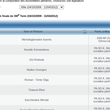
er la composition des Assemblées plénières, choisissez une législature
:
e
finale de XIII
Term (04/10/2009 - 11/04/2012)
Nom et Prénom
Partis politiq
DIM.AR (
Michelogiannakis Ioannis
Démocrat
PA.SO.K. (M
Kartalis Konstantinos
socialise panh
PA.SO.K. (M
Zisi Rodoula
socialise panh
PA.SO.K. (M
Ntolios Georgios
socialise panh
PA.SO.K. (M
Rentari - Tente Olga
socialise panh
PA.SO.K. (M
Tsiaousi Eleni
socialise panh
PA.SO.K. (M
Karchimakis Michail
socialise panh
PA.SO.K. (M