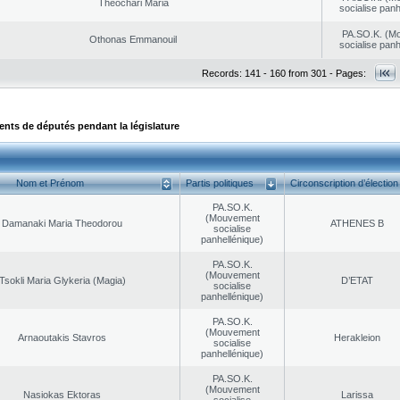
Theochari Maria
socialise panh
PA.SO.K. (M
Othonas Emmanouil
socialise panh
Records: 141 - 160 from 301 - Pages:
ts de députés pendant la législature
Nom et Prénom
Partis politiques
Circonscription d’élection
PA.SO.K.
(Mouvement
Damanaki Maria Theodorou
ATHENES Β
socialise
panhellénique)
PA.SO.K.
(Mouvement
Tsokli Maria Glykeria (Magia)
D’ETAT
socialise
panhellénique)
PA.SO.K.
(Mouvement
Arnaoutakis Stavros
Herakleion
socialise
panhellénique)
PA.SO.K.
(Mouvement
Nasiokas Ektoras
Larissa