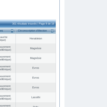
301 résultats trouvés | Page 8 de 16
ues
Circonscription d’élection
Gauche
Herakleion
ique)
ouvement
Magnésie
ellénique)
ouvement
Magnésie
ellénique)
ouvement
Evros
ellénique)
ouvement
Evros
ellénique)
ouvement
Evros
ellénique)
ouvement
Lassithi
ellénique)
ouvement