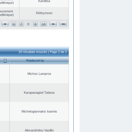
Karditsa
ellénique)
ouvement
Réthymnon
ellénique)
6
7
8
9
10
20 résultats trouvés | Page 2 de 2
Replaced by
Michos Lampros
Karapanagioti Tatiana
Michelogiannakis Ioannis
Alexandridou Vasiliki