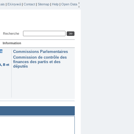
ais
|
Ελληνικά
|
Contact
|
Sitemap
|
Help
|
Open Data
Recherche
Information
es
Commissions Parlementaires
Commission de contrôle des
finances des partis et des
, B et
députés