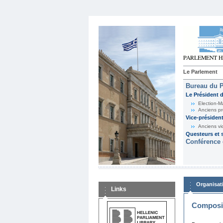
Le Parlement
Bureau du 
Le Président 
Election-M
Anciens pr
Vice-présiden
Anciens vi
Questeurs et s
Conférence 
Organisat
Links
Composit