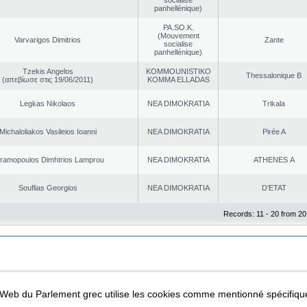
socialise
panhellénique)
PA.SO.K.
(Mouvement
Varvarigos Dimitrios
Zante
socialise
panhellénique)
Tzekis Angelos
KOMMOUNISTIKO
Thessalonique B
(απεβίωσε στις 19/06/2011)
KOMMA ELLADAS
Legkas Nikolaos
NEA DΙMOKRATIA
Trikala
Michaloliakos Vasileios Ioanni
NEA DΙMOKRATIA
Pirée A
ramopoulos Dimhtrios Lamprou
NEA DΙMOKRATIA
ATHENES Α
Souflias Georgios
NEA DΙMOKRATIA
D’ETAT
Records: 11 - 20 from 20
|
|
ta Protection
Security & Access
l Web du Parlement grec utilise les cookies comme mentionné spécifi