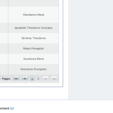
Klavdianou Maria
Ignatiadis Theodoros Georgiou
Skrekas Theodoros
Melas Panagiotis
Kountoura Elena
Antonaros Evangelos
 - Pages:
1
2
quement
ici