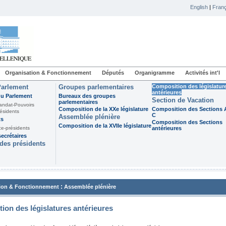
English
|
Franç
Organisation & Fonctionnement
Députés
Organigramme
Activités int'l
Parlement
Groupes parlementaires
Composition des législatur
antérieures
du Parlement
Bureaux des groupes
Section de Vacation
parlementaires
andat-Pouvoirs
Composition de la XXe législature
Composition des Sections A
ésidents
C
Assemblée plénière
ts
Composition des Sections
Composition de la XVIIe législature
ce-présidents
antérieures
ecrétaires
des présidents
:
ion & Fonctionnement
Assemblée plénière
ion des législatures antérieures