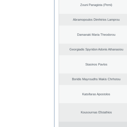
Zouni Panagiota (Pemi)
Abramopoulos Dimhtrios Lamprou
Damanaki Maria Theodorou
Georgiadis Spyridon Adonis Athanasiou
Stasinos Pavlos
Boridis Mayroudhs Makis Chrhstou
Katsifaras Apostolos
Kousournas Efstathios