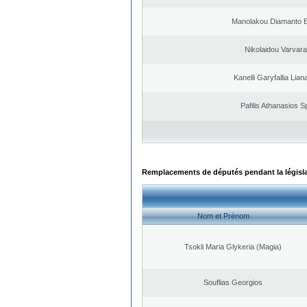
Manolakou Diamanto 
Nikolaidou Varvara
Kanelli Garyfallia Lia
Pafilis Athanasios 
Remplacements de députés pendant la législ
Nom et Prénom
Tsokli Maria Glykeria (Magia)
Souflias Georgios