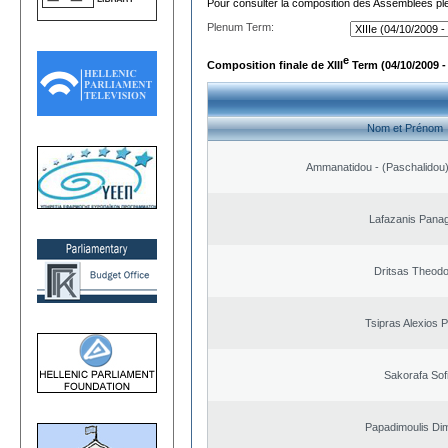
Pour consulter la composition des Assemblées plé
Plenum Term:
e
Composition finale de XIII
Term (04/10/2009 -
Nom et Prénom
Ammanatidou - (Paschalidou) 
Lafazanis Panag
Dritsas Theod
Tsipras Alexios 
Sakorafa Sof
Papadimoulis Dim