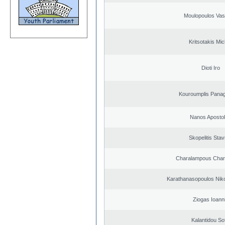
Moulopoulos Vasi
Kritsotakis Mic
Dioti Iro
Kouroumplis Panagi
Nanos Aposto
Skopelitis Stav
Charalampous Char
Karathanasopoulos Niko
Ziogas Ioann
Kalantidou Sof