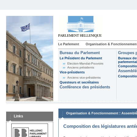
Le Parlement
Organisation & Fonctionnemen
Bureau du Parlement
Groupes p
Le Président du Parlement
Bureaux de
parlementai
Election-Mandat-Pouvoirs
Composition
Anciens présidents
Assemblée
Vice-présidents
Composition
Anciens vice-présidents
Questeurs et secrétaires
Conférence des présidents
:
Organisation & Fonctionnement
Assemblé
Links
Composition des législatures anté