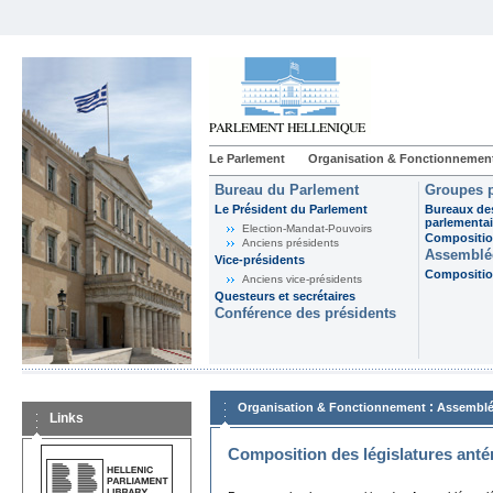
Le Parlement
Organisation & Fonctionnemen
Bureau du Parlement
Groupes p
Le Président du Parlement
Bureaux de
parlementai
Election-Mandat-Pouvoirs
Composition
Anciens présidents
Assemblée
Vice-présidents
Composition
Anciens vice-présidents
Questeurs et secrétaires
Conférence des présidents
:
Organisation & Fonctionnement
Assemblé
Links
Composition des législatures anté