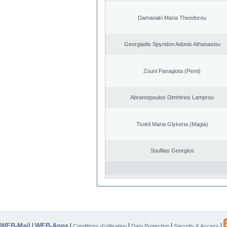
Damanaki Maria Theodorou
Georgiadis Spyridon Adonis Athanasiou
Zouni Panagiota (Pemi)
Abramopoulos Dimhtrios Lamprou
Tsokli Maria Glykeria (Magia)
Souflias Georgios
WEB-Mail
WEB-Apps
|
|
|
|
|
Conditions d’utilisation
Data Protection
Security & Access