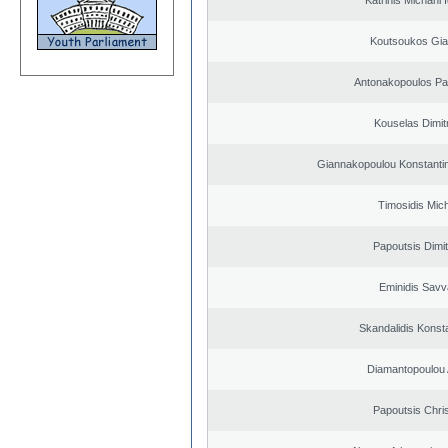
Katrinis Michahl 
Koutsoukos Gia
Antonakopoulos Pan
Kouselas Dimit
Giannakopoulou Konstantin
Timosidis Mich
Papoutsis Dimit
Eminidis Sav
Skandalidis Konst
Diamantopoulou
Papoutsis Chri