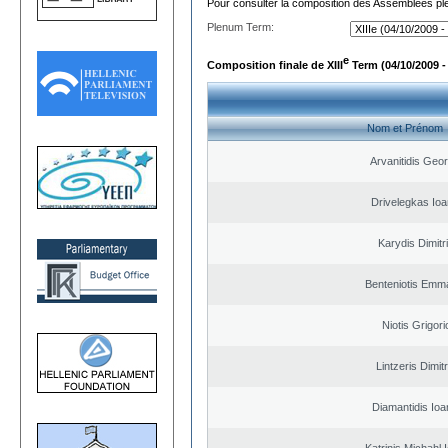
Pour consulter la composition des Assemblées plé
Plenum Term:
e
Composition finale de XIII
Term (04/10/2009 -
Nom et Prénom
Arvanitidis Geo
Drivelegkas Ioa
Karydis Dimitr
Benteniotis Emma
Niotis Grigori
Lintzeris Dimit
Diamantidis Ioa