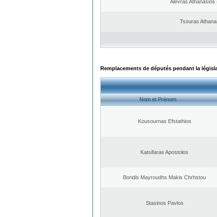
Alevras Athanasios
Tsouras Athana
Remplacements de députés pendant la législ
Nom et Prénom
Kousournas Efstathios
Katsifaras Apostolos
Boridis Mayroudhs Makis Chrhstou
Stasinos Pavlos