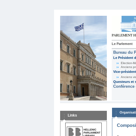
Le Parlement
Bureau du 
Le Président 
Election-M
Anciens pr
Vice-présiden
Anciens vi
Questeurs et s
Conférence 
Organisat
Links
Composit