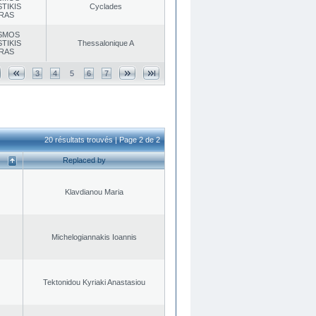
TIKIS
Cyclades
RAS
SMOS
TIKIS
Thessalonique A
RAS
3
4
5
6
7
20 résultats trouvés | Page 2 de 2
Replaced by
Klavdianou Maria
Michelogiannakis Ioannis
Tektonidou Kyriaki Anastasiou