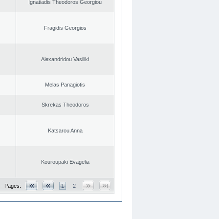
Ignatiadis Theodoros Georgiou
Fragidis Georgios
Alexandridou Vasiliki
Melas Panagiotis
Skrekas Theodoros
Katsarou Anna
Kouroupaki Evagelia
 - Pages:
1
2