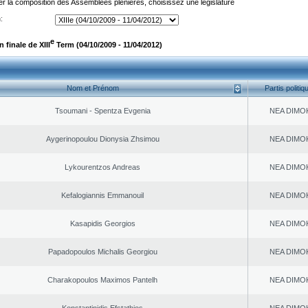
er la composition des Assemblées plénières, choisissez une législature
:
e
finale de XIII
Term (04/10/2009 - 11/04/2012)
Nom et Prénom
Partis politiq
Tsoumani - Spentza Evgenia
NEA DΙMO
Aygerinopoulou Dionysia Zhsimou
NEA DΙMO
Lykourentzos Andreas
NEA DΙMO
Kefalogiannis Emmanouil
NEA DΙMO
Kasapidis Georgios
NEA DΙMO
Papadopoulos Michalis Georgiou
NEA DΙMO
Charakopoulos Maximos Pantelh
NEA DΙMO