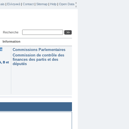
ais
|
Ελληνικά
|
Contact
|
Sitemap
|
Help
|
Open Data
Recherche
Information
es
Commissions Parlementaires
Commission de contrôle des
finances des partis et des
, B et
députés