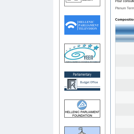
Pour consult
Plenum Term
Composition 