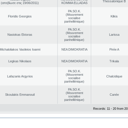
Thessalonique B
(απεβίωσε στις 19/06/2011)
KOMMA ELLADAS
PA.SO.K.
(Mouvement
Floridis Georgios
Kilkis
socialise
panhellénique)
PA.SO.K.
(Mouvement
Nasiokas Ektoras
Larissa
socialise
panhellénique)
Michaloliakos Vasileios Ioanni
NEA DΙMOKRATIA
Pirée A
Legkas Nikolaos
NEA DΙMOKRATIA
Trikala
PA.SO.K.
(Mouvement
Lafazanis Argyrios
Chalcidique
socialise
panhellénique)
PA.SO.K.
(Mouvement
Skoulakis Emmanouil
Canée
socialise
panhellénique)
Records: 11 - 20 from 20