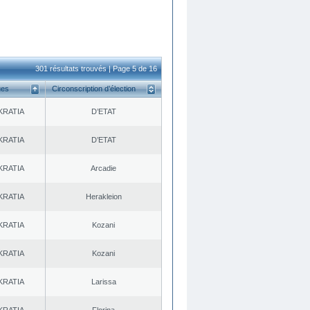
301 résultats trouvés | Page 5 de 16
ues
Circonscription d’élection
KRATIA
D’ETAT
KRATIA
D’ETAT
KRATIA
Arcadie
KRATIA
Herakleion
KRATIA
Kozani
KRATIA
Kozani
KRATIA
Larissa