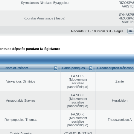
Syrmalenios Nikolaos Eyaggelou
RIZOSPAS
ARISTE
SYNASPI
Kourakis Anastasios (Tasos)
RIZOSPAS
ARISTE
Records: 81 - 100 from 301 - Pages:
ts de députés pendant la législature
Nom et Prénom
Partis politiques
Circonscription d’élection
PA.SO.K.
(Mouvement
Varvarigos Dimitrios
Zante
socialise
panhellénique)
PA.SO.K.
(Mouvement
Arnaoutakis Stavros
Herakleion
socialise
panhellénique)
PA.SO.K.
(Mouvement
Rompopoulos Thomas
Thessalonique A
socialise
panhellénique)
Tzekis Angelos
KOMMOUNISTIKO