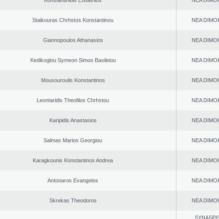
Konstantinidis Efstathios
NEA DΙMO
Staikouras Chrhstos Konstantinou
NEA DΙMO
Giannopoulos Athanasios
NEA DΙMO
Kedikoglou Symeon Simos Basileiou
NEA DΙMO
Mousouroulis Konstantinos
NEA DΙMO
Leontaridis Theofilos Chrhstou
NEA DΙMO
Karipidis Anastasios
NEA DΙMO
Salmas Marios Georgiou
NEA DΙMO
Karagkounis Konstantinos Andrea
NEA DΙMO
Antonaros Evangelos
NEA DΙMO
Skrekas Theodoros
NEA DΙMO
SYNASPI