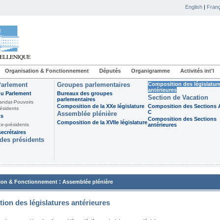
English
|
Franç
Organisation & Fonctionnement
Députés
Organigramme
Activités int'l
Parlement
Groupes parlementaires
Composition des législatur
antérieures
du Parlement
Bureaux des groupes
Section de Vacation
parlementaires
andat-Pouvoirs
Composition de la XXe législature
Composition des Sections A
ésidents
C
Assemblée plénière
ts
Composition des Sections
Composition de la XVIIe législature
ce-présidents
antérieures
ecrétaires
des présidents
:
ion & Fonctionnement
Assemblée plénière
ion des législatures antérieures