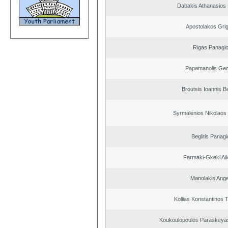
Dabakis Athanasios 
Apostolakos Grig
Rigas Panagio
Papamanolis Geo
Broutsis Ioannis Ba
Syrmalenios Nikolaos
Beglitis Panagi
Farmaki-Gkeki Aik
Manolakis Ang
Kollias Konstantinos 
Koukoulopoulos Paraskeyas 