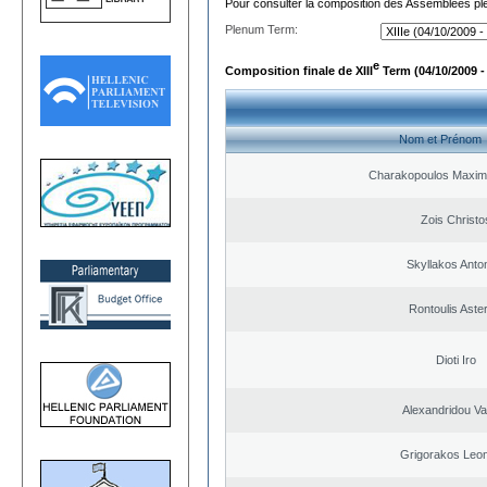
Pour consulter la composition des Assemblées plé
Plenum Term:
e
Composition finale de XIII
Term (04/10/2009 -
Nom et Prénom
Charakopoulos Maxim
Zois Christo
Skyllakos Anto
Rontoulis Aster
Dioti Iro
Alexandridou Vas
Grigorakos Leo