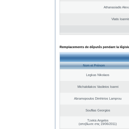
Athanasiadis Alex
Vlatis Ioanni
Remplacements de députés pendant la législ
Nom et Prénom
Legkas Nikolaos
Michaloliakos Vasileios Ioanni
Abramopoulos Dimhtrios Lamprou
Souflias Georgios
Tzekis Angelos
(απεβίωσε στις 19/06/2011)