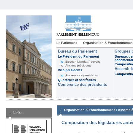
Le Parlement
Organisation & Fonctionnemen
Bureau du Parlement
Groupes p
Le Président du Parlement
Bureaux de
parlementai
Election-Mandat-Pouvoirs
Composition
Anciens présidents
Assemblée
Vice-présidents
Composition
Anciens vice-présidents
Questeurs et secrétaires
Conférence des présidents
:
Organisation & Fonctionnement
Assemblé
Links
Composition des législatures anté