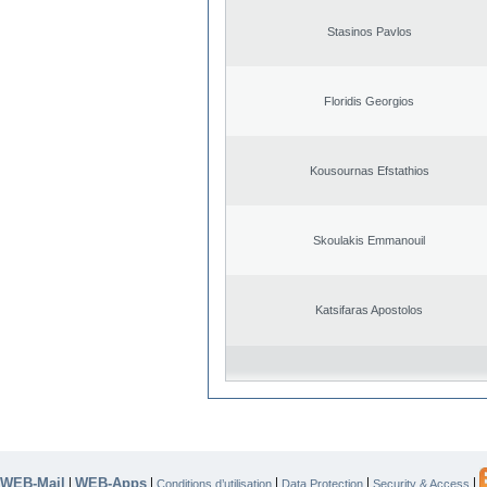
Stasinos Pavlos
Floridis Georgios
Kousournas Efstathios
Skoulakis Emmanouil
Katsifaras Apostolos
WEB-Mail
WEB-Apps
|
|
|
|
|
Conditions d’utilisation
Data Protection
Security & Access