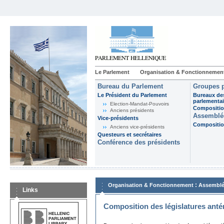
Le Parlement
Organisation & Fonctionnemen
Bureau du Parlement
Groupes p
Le Président du Parlement
Bureaux de
parlementai
Election-Mandat-Pouvoirs
Composition
Anciens présidents
Assemblée
Vice-présidents
Composition
Anciens vice-présidents
Questeurs et secrétaires
Conférence des présidents
:
Organisation & Fonctionnement
Assemblé
Links
Composition des législatures anté