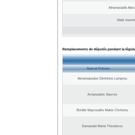
Athanasiadis Alex
Vlatis Ioanni
Remplacements de députés pendant la législ
Nom et Prénom
Abramopoulos Dimhtrios Lamprou
Arnaoutakis Stavros
Boridis Mayroudhs Makis Chrhstou
Damanaki Maria Theodorou