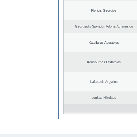
Floridis Georgios
Georgiadis Spyridon Adonis Athanasiou
Katsifaras Apostolos
Kousournas Efstathios
Lafazanis Argyrios
Legkas Nikolaos