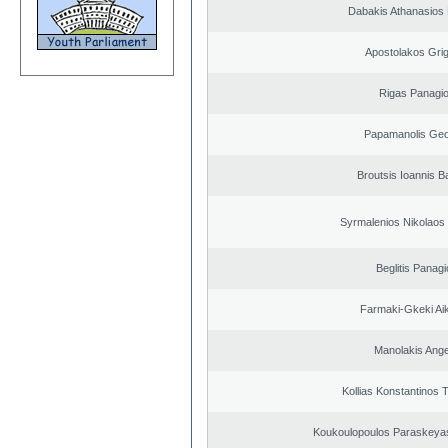
Dabakis Athanasios 
Apostolakos Grig
Rigas Panagio
Papamanolis Geo
Broutsis Ioannis Ba
Syrmalenios Nikolaos
Beglitis Panagi
Farmaki-Gkeki Aik
Manolakis Ang
Kollias Konstantinos 
Koukoulopoulos Paraskeyas 