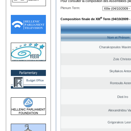
Pour consulter la composition des Assemblées plé
Plenum Term:
e
Composition finale de XIII
Term (04/10/2009 -
Nom et Prénom
Charakopoulos Maxim
Zois Christo
Skyllakos Anto
Rontoulis Aster
Dioti Iro
Alexandridou Vas
Grigorakos Leo