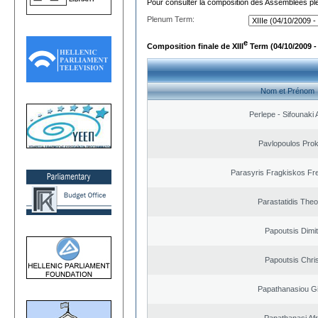
Pour consulter la composition des Assemblées plé
Plenum Term:
e
Composition finale de XIII
Term (04/10/2009 -
Nom et Prénom
Perlepe - Sifounaki A
Pavlopoulos Pro
Parasyris Fragkiskos Fr
Parastatidis The
Papoutsis Dimit
Papoutsis Chri
Papathanasiou G