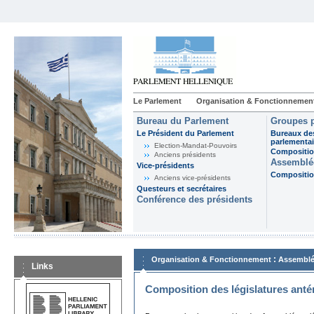
Le Parlement
Organisation & Fonctionnemen
Bureau du Parlement
Groupes p
Le Président du Parlement
Bureaux de
parlementai
Election-Mandat-Pouvoirs
Composition
Anciens présidents
Assemblée
Vice-présidents
Composition
Anciens vice-présidents
Questeurs et secrétaires
Conférence des présidents
:
Organisation & Fonctionnement
Assemblé
Links
Composition des législatures anté