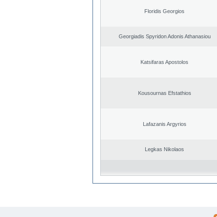
Floridis Georgios
Georgiadis Spyridon Adonis Athanasiou
Katsifaras Apostolos
Kousournas Efstathios
Lafazanis Argyrios
Legkas Nikolaos