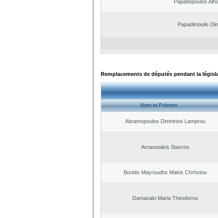
Papadopoulos Ath
Papadimoulis Dim
Remplacements de députés pendant la législ
Nom et Prénom
Abramopoulos Dimhtrios Lamprou
Arnaoutakis Stavros
Boridis Mayroudhs Makis Chrhstou
Damanaki Maria Theodorou