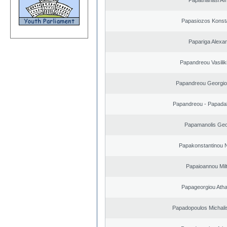
Papathanasi Afro
Papasiozos Konst
Papariga Alexa
Papandreou Vasilik
Papandreou Georgio
Papandreou - Papada
Papamanolis Geo
Papakonstantinou 
Papaioannou Milt
Papageorgiou Ath
Papadopoulos Michali