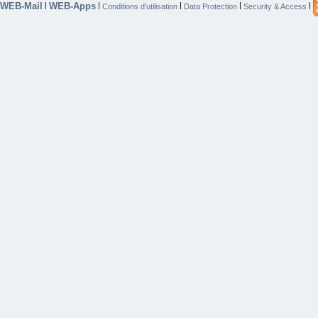
WEB-Mail
WEB-Apps
|
|
|
|
|
Conditions d’utilisation
Data Protection
Security & Access