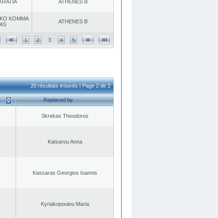
KRATIA
ATHENES Β
KO KOMMA
ATHENES Β
AS
1
2
3
4
5
20 résultats trouvés | Page 2 de 2
Replaced by
Skrekas Theodoros
Katsarou Anna
Kassaras Georgios Ioannis
Kyriakopoulou Maria