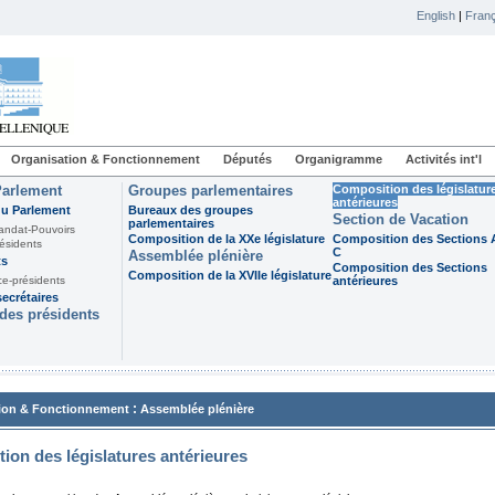
English
|
Franç
Organisation & Fonctionnement
Députés
Organigramme
Activités int'l
Parlement
Groupes parlementaires
Composition des législatur
antérieures
du Parlement
Bureaux des groupes
Section de Vacation
parlementaires
andat-Pouvoirs
Composition de la XXe législature
Composition des Sections A
ésidents
C
Assemblée plénière
ts
Composition des Sections
Composition de la XVIIe législature
ce-présidents
antérieures
ecrétaires
des présidents
:
ion & Fonctionnement
Assemblée plénière
ion des législatures antérieures