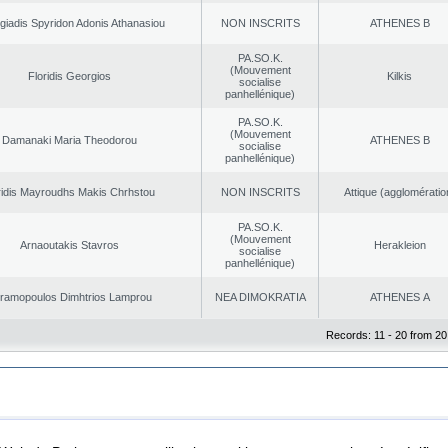
giadis Spyridon Adonis Athanasiou
NON INSCRITS
ATHENES Β
PA.SO.K.
(Mouvement
Floridis Georgios
Kilkis
socialise
panhellénique)
PA.SO.K.
(Mouvement
Damanaki Maria Theodorou
ATHENES Β
socialise
panhellénique)
ridis Mayroudhs Makis Chrhstou
NON INSCRITS
Αttique (agglomératio
PA.SO.K.
(Mouvement
Arnaoutakis Stavros
Herakleion
socialise
panhellénique)
ramopoulos Dimhtrios Lamprou
NEA DΙMOKRATIA
ATHENES Α
Records: 11 - 20 from 20
|
|
ta Protection
Security & Access