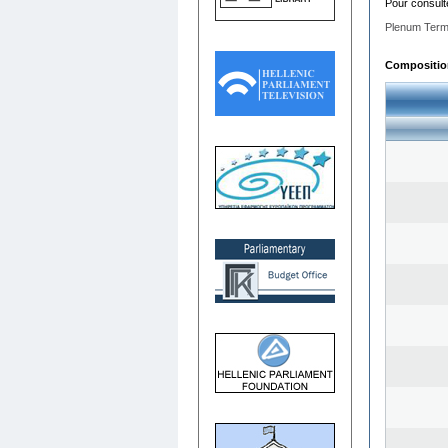
Pour consult
Plenum Term
Composition 