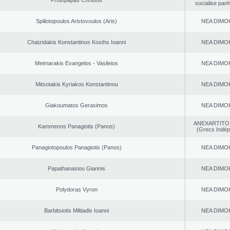
Protopapas Christos
socialise panh
Spiliotopoulos Aristovoulos (Aris)
NEA DΙMO
Chatzidakis Konstantinos Kosths Ioanni
NEA DΙMO
Meimarakis Evangelos - Vasileios
NEA DΙMO
Mitsotakis Kyriakos Konstantinou
NEA DΙMO
Giakoumatos Gerasimos
NEA DΙMO
ANEXARTITOI
Kammenos Panagiotis (Panos)
(Grecs Indép
Panagiotopoulos Panagiotis (Panos)
NEA DΙMO
Papathanasiou Giannis
NEA DΙMO
Polydoras Vyron
NEA DΙMO
Barbitsiotis Miltiadis Ioanni
NEA DΙMO