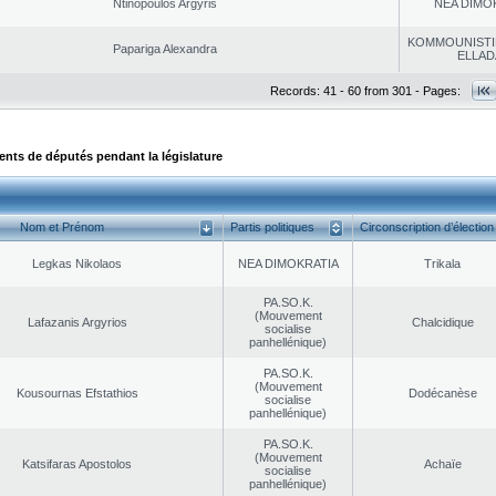
Ntinopoulos Argyris
NEA DΙMO
KOMMOUNISTI
Papariga Alexandra
ELLAD
Records: 41 - 60 from 301 - Pages:
ts de députés pendant la législature
Nom et Prénom
Partis politiques
Circonscription d’élection
Legkas Nikolaos
NEA DΙMOKRATIA
Trikala
PA.SO.K.
(Mouvement
Lafazanis Argyrios
Chalcidique
socialise
panhellénique)
PA.SO.K.
(Mouvement
Kousournas Efstathios
Dodécanèse
socialise
panhellénique)
PA.SO.K.
(Mouvement
Katsifaras Apostolos
Achaïe
socialise
panhellénique)