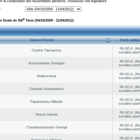
er la composition des Assemblées plénières, choisissez une législature
:
e
finale de XIII
Term (04/10/2009 - 11/04/2012)
Nom et Prénom
Partis politiq
PA.SO.K. (M
Chytiris Tilemachos
socialise panh
PA.SO.K. (M
Koutroumanis Georgios
socialise panh
PA.SO.K. (M
Ntalara Anna
socialise panh
PA.SO.K. (M
Geitonas Konstantinos
socialise panh
PA.SO.K. (M
Papaioannou Miltiadis
socialise panh
PA.SO.K. (M
Vouros Ioannis
socialise panh
PA.SO.K. (M
Charalampopoulos George
socialise panh
PA.SO.K. (M