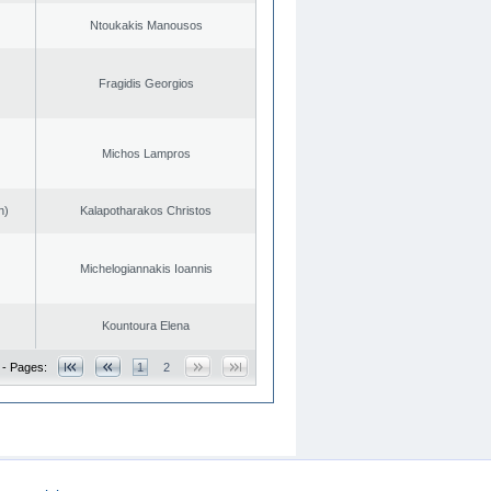
Ntoukakis Manousos
Fragidis Georgios
Michos Lampros
n)
Kalapotharakos Christos
Michelogiannakis Ioannis
Kountoura Elena
 - Pages:
1
2