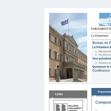
Le Parlement
Bureau du 
Le Président 
Election-M
Anciens pr
Vice-présiden
Anciens vi
Questeurs et s
Conférence 
Organisat
Links
Composit