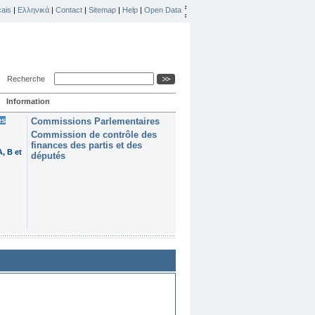
ais
|
Ελληνικά
|
Contact
|
Sitemap
|
Help
|
Open Data
Recherche
Information
es
Commissions Parlementaires
Commission de contrôle des
finances des partis et des
, B et
députés