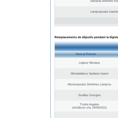
Samaras Antonios Ko
Lampropoulos Ioannis
Remplacements de députés pendant la législ
Nom et Prénom
Legkas Nikolaos
Michaloliakos Vasileios Ioanni
Abramopoulos Dimhtrios Lamprou
Souflias Georgios
Tzekis Angelos
(απεβίωσε στις 19/06/2011)