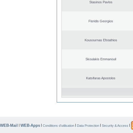
Stasinos Pavlos
Floridis Georgios
Kousournas Efstathios
Skoulakis Emmanouil
Katsifaras Apostolos
WEB-Mail
WEB-Apps
|
|
|
|
|
Conditions d’utilisation
Data Protection
Security & Access