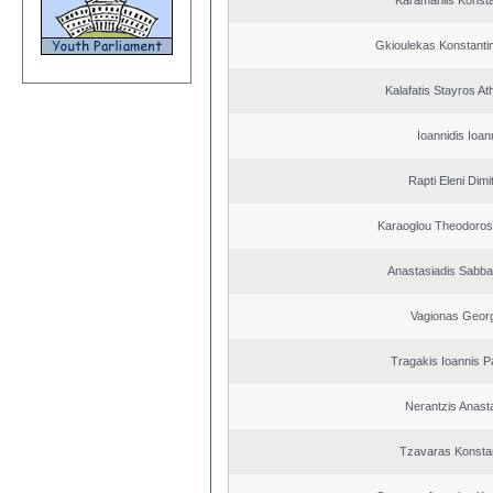
Karamanlis Konsta
Gkioulekas Konstanti
Kalafatis Stayros A
Ioannidis Ioan
Rapti Eleni Dimi
Karaoglou Theodoros
Anastasiadis Sabba
Vagionas Geor
Tragakis Ioannis P
Nerantzis Anast
Tzavaras Konsta