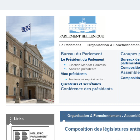
Le Parlement
Organisation & Fonctionnemen
Bureau du Parlement
Groupes p
Le Président du Parlement
Bureaux de
parlementai
Election-Mandat-Pouvoirs
Composition
Anciens présidents
Assemblée
Vice-présidents
Composition
Anciens vice-présidents
Questeurs et secrétaires
Conférence des présidents
:
Organisation & Fonctionnement
Assemblé
Links
Composition des législatures anté