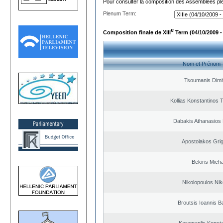
Pour consulter la composition des Assemblées plé
Plenum Term:
e
Composition finale de XIII
Term (04/10/2009 -
Nom et Prénom
Tsoumanis Dimit
Kollias Konstantinos 
Dabakis Athanasios 
Apostolakos Grig
Bekiris Micha
Nikolopoulos Nik
Broutsis Ioannis Ba