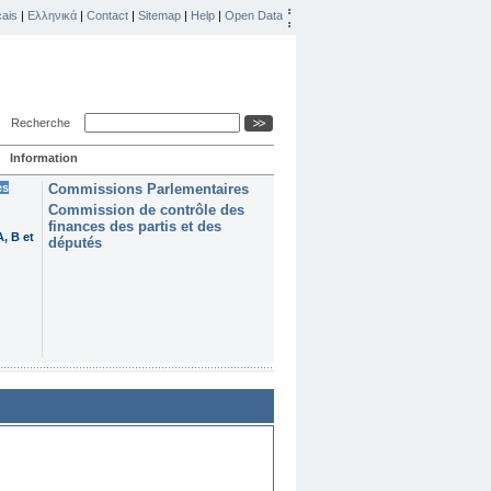
ais
|
Ελληνικά
|
Contact
|
Sitemap
|
Help
|
Open Data
Recherche
Information
es
Commissions Parlementaires
Commission de contrôle des
finances des partis et des
, B et
députés