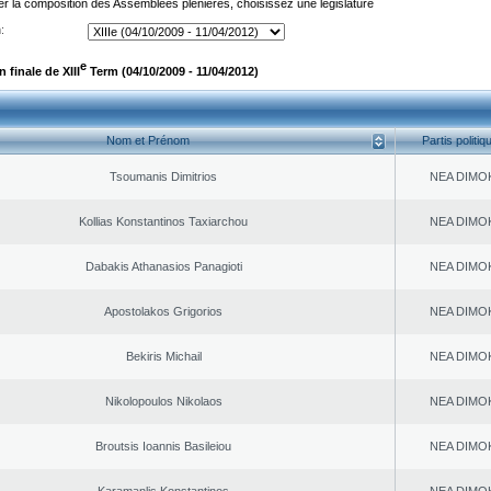
er la composition des Assemblées plénières, choisissez une législature
:
e
finale de XIII
Term (04/10/2009 - 11/04/2012)
Nom et Prénom
Partis politiq
Tsoumanis Dimitrios
NEA DΙMO
Kollias Konstantinos Taxiarchou
NEA DΙMO
Dabakis Athanasios Panagioti
NEA DΙMO
Apostolakos Grigorios
NEA DΙMO
Bekiris Michail
NEA DΙMO
Nikolopoulos Nikolaos
NEA DΙMO
Broutsis Ioannis Basileiou
NEA DΙMO