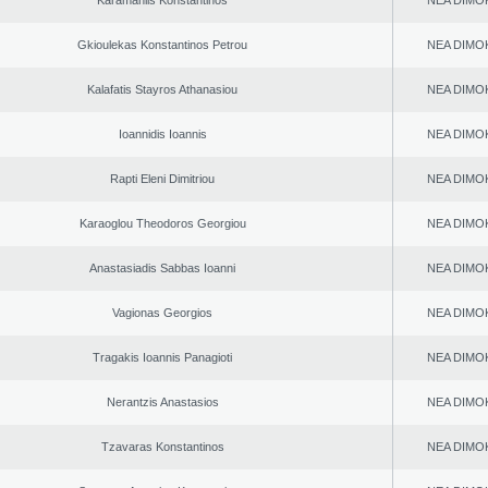
Karamanlis Konstantinos
NEA DΙMO
Gkioulekas Konstantinos Petrou
NEA DΙMO
Kalafatis Stayros Athanasiou
NEA DΙMO
Ioannidis Ioannis
NEA DΙMO
Rapti Eleni Dimitriou
NEA DΙMO
Karaoglou Theodoros Georgiou
NEA DΙMO
Anastasiadis Sabbas Ioanni
NEA DΙMO
Vagionas Georgios
NEA DΙMO
Tragakis Ioannis Panagioti
NEA DΙMO
Nerantzis Anastasios
NEA DΙMO
Tzavaras Konstantinos
NEA DΙMO