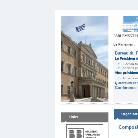
Le Parlement
Bureau du 
Le Président 
Election-M
Anciens pr
Vice-présiden
Anciens vi
Questeurs et s
Conférence 
Organisat
Links
Composit