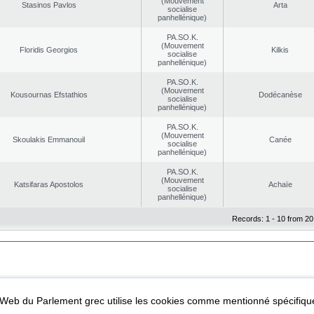
(Mouvement
Stasinos Pavlos
Arta
socialise
panhellénique)
PA.SO.K.
(Mouvement
Floridis Georgios
Kilkis
socialise
panhellénique)
PA.SO.K.
(Mouvement
Kousournas Efstathios
Dodécanèse
socialise
panhellénique)
PA.SO.K.
(Mouvement
Skoulakis Emmanouil
Canée
socialise
panhellénique)
PA.SO.K.
(Mouvement
Katsifaras Apostolos
Achaïe
socialise
panhellénique)
Records: 1 - 10 from 20
|
|
ta Protection
Security & Access
l Web du Parlement grec utilise les cookies comme mentionné spécifi