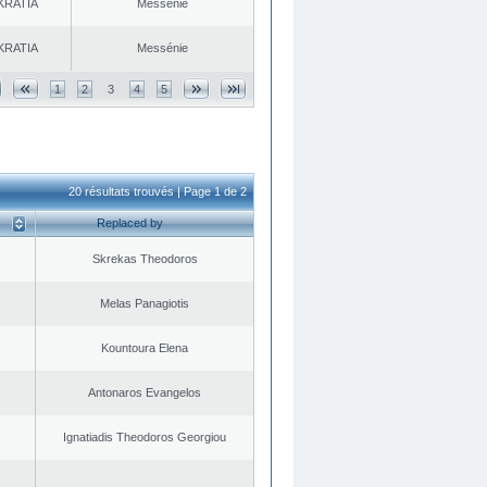
KRATIA
Messénie
KRATIA
Messénie
1
2
3
4
5
20 résultats trouvés | Page 1 de 2
Replaced by
Skrekas Theodoros
Melas Panagiotis
Kountoura Elena
Antonaros Evangelos
Ignatiadis Theodoros Georgiou