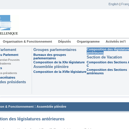
English
|
Franç
Organisation & Fonctionnement
Députés
Organigramme
Activités int'l
Parlement
Groupes parlementaires
Composition des législatur
antérieures
du Parlement
Bureaux des groupes
Section de Vacation
parlementaires
andat-Pouvoirs
Composition de la XXe législature
Composition des Sections A
ésidents
C
Assemblée plénière
ts
Composition des Sections
Composition de la XVIIe législature
ce-présidents
antérieures
ecrétaires
des présidents
:
ion & Fonctionnement
Assemblée plénière
ion des législatures antérieures