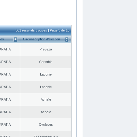
301 résultats trouvés | Page 3 de 16
ues
Circonscription d’élection
KRATIA
Prévéza
KRATIA
Corinthie
KRATIA
Laconie
KRATIA
Laconie
KRATIA
Achaïe
KRATIA
Achaïe
KRATIA
Cyclades