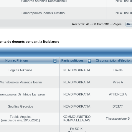
Samaras Antonios Konstantinou
NEA DΙMO
Lampropoulos Ioannis Dimitriou
NEA DΙMO
Records: 41 - 60 from 301 - Pages:
ts de députés pendant la législature
Nom et Prénom
Partis politiques
Circonscription d’élection
Legkas Nikolaos
NEA DΙMOKRATIA
Trikala
Michaloliakos Vasileios Ioanni
NEA DΙMOKRATIA
Pirée A
ramopoulos Dimhtrios Lamprou
NEA DΙMOKRATIA
ATHENES Α
Souflias Georgios
NEA DΙMOKRATIA
D’ETAT
Tzekis Angelos
KOMMOUNISTIKO
Thessalonique B
(απεβίωσε στις 19/06/2011)
KOMMA ELLADAS
PA.SO.K.