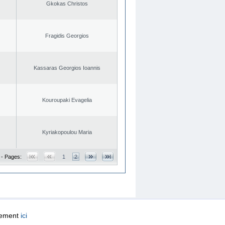
Gkokas Christos
Fragidis Georgios
Kassaras Georgios Ioannis
Kouroupaki Evagelia
Kyriakopoulou Maria
 - Pages:
1
2
quement
ici