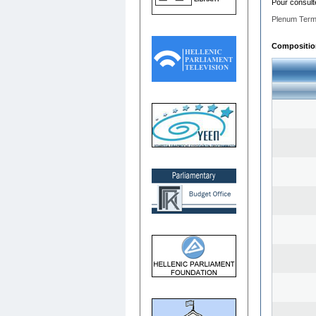
Pour consult
Plenum Term
Composition 