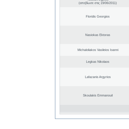
(απεβίωσε στις 19/06/2011)
Floridis Georgios
Nasiokas Ektoras
Michaloliakos Vasileios Ioanni
Legkas Nikolaos
Lafazanis Argyrios
Skoulakis Emmanouil