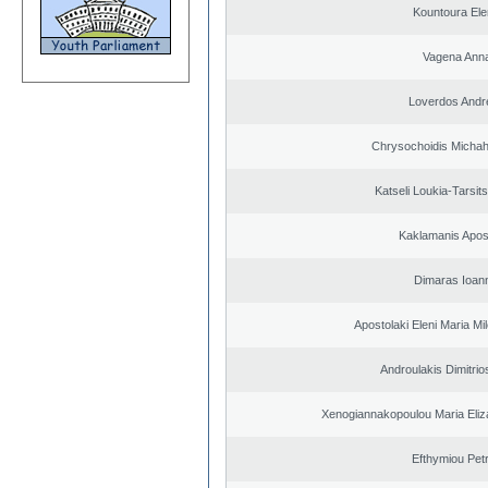
Kountoura El
Vagena Ann
Loverdos Andr
Chrysochoidis Michahl
Katseli Loukia-Tarsit
Kaklamanis Apos
Dimaras Ioann
Apostolaki Eleni Maria M
Androulakis Dimitrio
Xenogiannakopoulou Maria Eliza
Efthymiou Pet