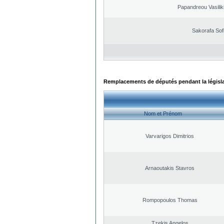
Papandreou Vasilik
Sakorafa Sof
Remplacements de députés pendant la législ
Nom et Prénom
Varvarigos Dimitrios
Arnaoutakis Stavros
Rompopoulos Thomas
Tzekis Angelos