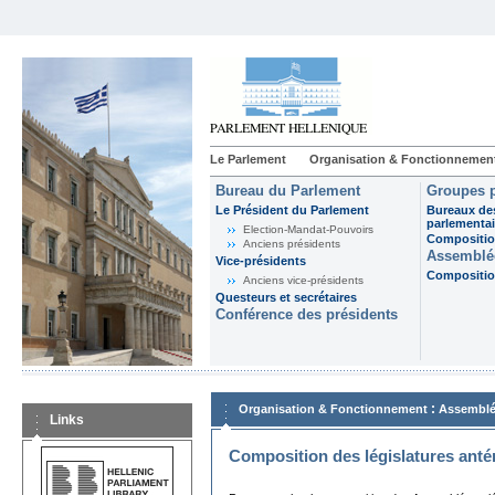
Le Parlement
Organisation & Fonctionnemen
Bureau du Parlement
Groupes p
Le Président du Parlement
Bureaux de
parlementai
Election-Mandat-Pouvoirs
Composition
Anciens présidents
Assemblée
Vice-présidents
Composition
Anciens vice-présidents
Questeurs et secrétaires
Conférence des présidents
:
Organisation & Fonctionnement
Assemblé
Links
Composition des législatures anté