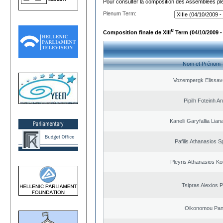
Pour consulter la composition des Assemblées plé
Plenum Term:
e
Composition finale de XIII
Term (04/10/2009 -
Nom et Prénom
Vozempergk Elissave
Pipilh Foteinh A
Kanelli Garyfallia Lia
Pafilis Athanasios 
Pleyris Athanasios Ko
Tsipras Alexios 
Oikonomou Pant