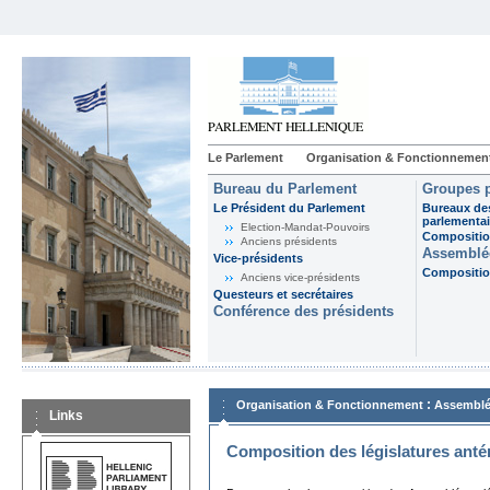
Le Parlement
Organisation & Fonctionnemen
Bureau du Parlement
Groupes p
Le Président du Parlement
Bureaux de
parlementai
Election-Mandat-Pouvoirs
Composition
Anciens présidents
Assemblée
Vice-présidents
Composition
Anciens vice-présidents
Questeurs et secrétaires
Conférence des présidents
:
Organisation & Fonctionnement
Assemblé
Links
Composition des législatures anté