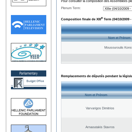
Pour consulter la composition des Assemblées plé
Plenum Term:
e
Composition finale de XIII
Term (04/10/2009 -
Nom et Prénom
Mousouroulis Konst
Remplacements de députés pendant la législ
Nom et Prénom
Varvarigos Dimitrios
Arnaoutakis Stavros