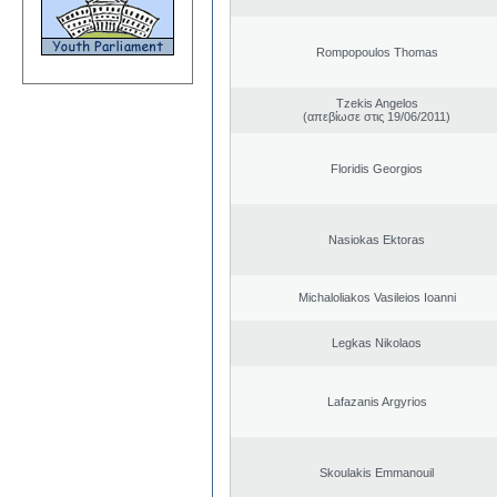
Rompopoulos Thomas
Tzekis Angelos
(απεβίωσε στις 19/06/2011)
Floridis Georgios
Nasiokas Ektoras
Michaloliakos Vasileios Ioanni
Legkas Nikolaos
Lafazanis Argyrios
Skoulakis Emmanouil