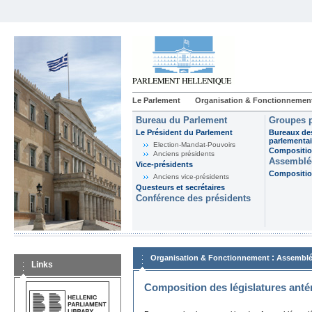
Le Parlement
Organisation & Fonctionnemen
Bureau du Parlement
Groupes p
Le Président du Parlement
Bureaux de
parlementai
Election-Mandat-Pouvoirs
Composition
Anciens présidents
Assemblée
Vice-présidents
Composition
Anciens vice-présidents
Questeurs et secrétaires
Conférence des présidents
:
Organisation & Fonctionnement
Assemblé
Links
Composition des législatures anté