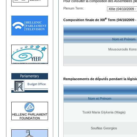
Pour consulter la composition des Assemblées plé
Plenum Term:
e
Composition finale de XIII
Term (04/10/2009 -
Nom et Prénom
Mousouroulis Konst
Remplacements de députés pendant la législ
Nom et Prénom
Tsokli Maria Glykeria (Magia)
Souflias Georgios