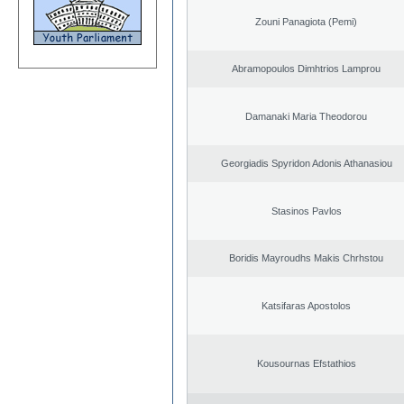
Zouni Panagiota (Pemi)
Abramopoulos Dimhtrios Lamprou
Damanaki Maria Theodorou
Georgiadis Spyridon Adonis Athanasiou
Stasinos Pavlos
Boridis Mayroudhs Makis Chrhstou
Katsifaras Apostolos
Kousournas Efstathios