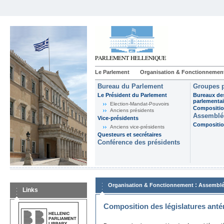
Le Parlement
Organisation & Fonctionnemen
Bureau du Parlement
Groupes p
Le Président du Parlement
Bureaux de
parlementai
Election-Mandat-Pouvoirs
Composition
Anciens présidents
Assemblée
Vice-présidents
Composition
Anciens vice-présidents
Questeurs et secrétaires
Conférence des présidents
:
Organisation & Fonctionnement
Assemblé
Links
Composition des législatures anté