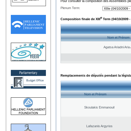
Pour consulter la composition des Assemblées plé
Plenum Term:
e
Composition finale de XIII
Term (04/10/2009 -
Nom et Prénom
Agatsa Ariadni Aria 
Remplacements de députés pendant la législ
Nom et Prénom
Skoulakis Emmanouil
Lafazanis Argyrios