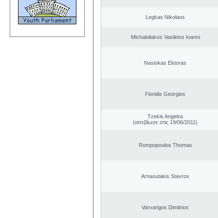
Legkas Nikolaos
Michaloliakos Vasileios Ioanni
Nasiokas Ektoras
Floridis Georgios
Tzekis Angelos
(απεβίωσε στις 19/06/2011)
Rompopoulos Thomas
Arnaoutakis Stavros
Varvarigos Dimitrios