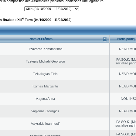
er la composition des Assemblées plénières, choisissez une législature
:
e
finale de XIII
Term (04/10/2009 - 11/04/2012)
Nom et Prénom
Partis politiq
Tzavaras Konstantinos
NEA DΙMO
PA.SO.K. (M
Tzelepis Michahl Georgiou
socialise panh
Tzikalagias Zisis
NEA DΙMO
Tzimas Margaritis
NEA DΙMO
Vagena Anna
NON INS
Vagionas Georgios
NEA DΙMO
PA.SO.K. (M
Valyrakis Ioan. Iosif
socialise panh
PA.SO.K. (M