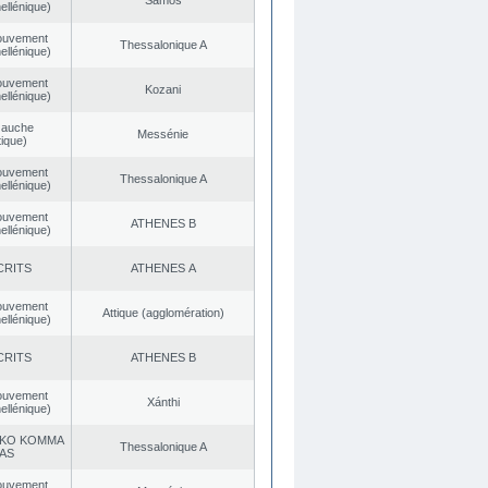
Samos
ellénique)
ouvement
Thessalonique A
ellénique)
ouvement
Kozani
ellénique)
Gauche
Messénie
ique)
ouvement
Thessalonique A
ellénique)
ouvement
ATHENES Β
ellénique)
CRITS
ATHENES Α
ouvement
Αttique (agglomération)
ellénique)
CRITS
ATHENES Β
ouvement
Xánthi
ellénique)
KO KOMMA
Thessalonique A
AS
ouvement