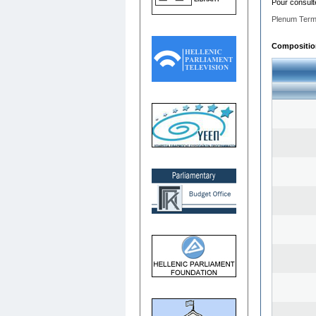
Pour consult
Plenum Term
Composition 