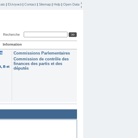
ais
|
Ελληνικά
|
Contact
|
Sitemap
|
Help
|
Open Data
Recherche
Information
es
Commissions Parlementaires
Commission de contrôle des
finances des partis et des
, B et
députés