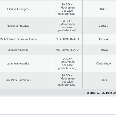
PA.SO.K.
(Mouvement
Floridis Georgios
Kilkis
socialise
panhellénique)
PA.SO.K.
(Mouvement
Nasiokas Ektoras
Larissa
socialise
panhellénique)
Michaloliakos Vasileios Ioanni
NEA DΙMOKRATIA
Pirée A
Legkas Nikolaos
NEA DΙMOKRATIA
Trikala
PA.SO.K.
(Mouvement
Lafazanis Argyrios
Chalcidique
socialise
panhellénique)
PA.SO.K.
(Mouvement
Skoulakis Emmanouil
Canée
socialise
panhellénique)
Records: 11 - 20 from 20