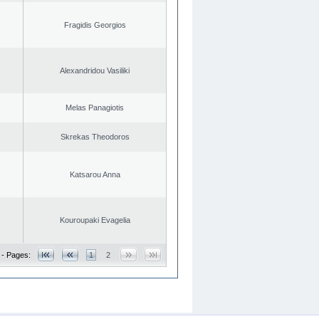
Fragidis Georgios
Alexandridou Vasiliki
Melas Panagiotis
Skrekas Theodoros
Katsarou Anna
Kouroupaki Evagelia
 - Pages:
1
2