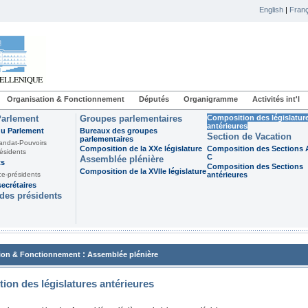
English
|
Franç
Organisation & Fonctionnement
Députés
Organigramme
Activités int'l
Parlement
Groupes parlementaires
Composition des législatur
antérieures
du Parlement
Bureaux des groupes
Section de Vacation
parlementaires
andat-Pouvoirs
Composition de la XXe législature
Composition des Sections A
ésidents
C
Assemblée plénière
ts
Composition des Sections
Composition de la XVIIe législature
ce-présidents
antérieures
ecrétaires
des présidents
:
ion & Fonctionnement
Assemblée plénière
ion des législatures antérieures