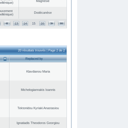
Magnésie
ellénique)
ouvement
Dodécanèse
ellénique)
13
14
15
16
20 résultats trouvés | Page 2 de 2
Replaced by
Klavdianou Maria
Michelogiannakis Ioannis
Tektonidou Kyriaki Anastasiou
Ignatiadis Theodoros Georgiou