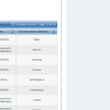
301 résultats trouvés | Page 15 de 16
ues
Circonscription d’élection
KRATIA
Élide
ouvement
Serres
ellénique)
KRATIA
Kastoria
KRATIA
Drama
CRITS
ATHENES Α
KRATIA
Chalcidique
ouvement
Canée
ellénique)
ouvement