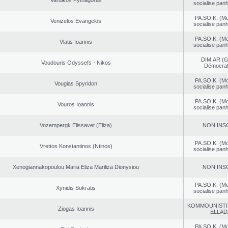
Vardikos Pythagoras
socialise panh
PA.SO.K. (M
Venizelos Evangelos
socialise panh
PA.SO.K. (M
Vlatis Ioannis
socialise panh
DIM.AR (
Voudouris Odyssefs - Nikos
Démocrat
PA.SO.K. (M
Vougias Spyridon
socialise panh
PA.SO.K. (M
Vouros Ioannis
socialise panh
Vozempergk Elissavet (Eliza)
NON INS
PA.SO.K. (M
Vrettos Konstantinos (Ntinos)
socialise panh
Xenogiannakopoulou Maria Eliza Mariliza Dionysiou
NON INS
PA.SO.K. (M
Xynidis Sokratis
socialise panh
KOMMOUNISTI
Ziogas Ioannis
ELLAD
PA.SO.K. (M