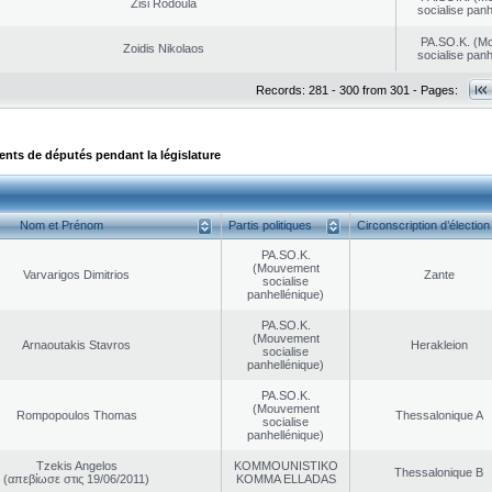
Zisi Rodoula
socialise panh
PA.SO.K. (M
Zoidis Nikolaos
socialise panh
Records: 281 - 300 from 301 - Pages:
ts de députés pendant la législature
Nom et Prénom
Partis politiques
Circonscription d’élection
PA.SO.K.
(Mouvement
Varvarigos Dimitrios
Zante
socialise
panhellénique)
PA.SO.K.
(Mouvement
Arnaoutakis Stavros
Herakleion
socialise
panhellénique)
PA.SO.K.
(Mouvement
Rompopoulos Thomas
Thessalonique A
socialise
panhellénique)
Tzekis Angelos
KOMMOUNISTIKO
Thessalonique B
(απεβίωσε στις 19/06/2011)
KOMMA ELLADAS