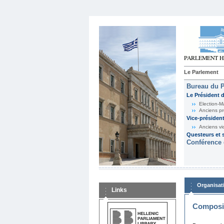
Le Parlement
Bureau du 
Le Président 
Election-M
Anciens pr
Vice-présiden
Anciens vi
Questeurs et s
Conférence 
Organisat
Links
Composit