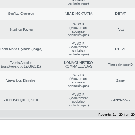
panhellénique)
Souflias Georgios
NEA DΙMOKRATIA
D’ETAT
PA.SO.K.
(Mouvement
Stasinos Pavlos
Arta
socialise
panhellénique)
PA.SO.K.
(Mouvement
Tsokli Maria Glykeria (Magia)
D’ETAT
socialise
panhellénique)
Tzekis Angelos
KOMMOUNISTIKO
Thessalonique B
(απεβίωσε στις 19/06/2011)
KOMMA ELLADAS
PA.SO.K.
(Mouvement
Varvarigos Dimitrios
Zante
socialise
panhellénique)
PA.SO.K.
(Mouvement
Zouni Panagiota (Pemi)
ATHENES Α
socialise
panhellénique)
Records: 11 - 20 from 20