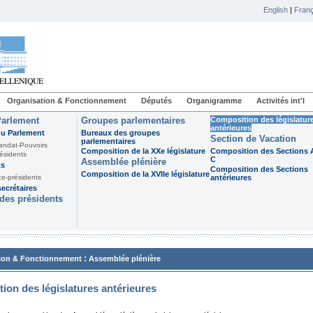
English
|
Franç
Organisation & Fonctionnement
Députés
Organigramme
Activités int'l
Parlement
Groupes parlementaires
Composition des législatur
antérieures
du Parlement
Bureaux des groupes
Section de Vacation
parlementaires
andat-Pouvoirs
Composition de la XXe législature
Composition des Sections A
ésidents
C
Assemblée plénière
ts
Composition des Sections
Composition de la XVIIe législature
ce-présidents
antérieures
ecrétaires
des présidents
:
ion & Fonctionnement
Assemblée plénière
ion des législatures antérieures