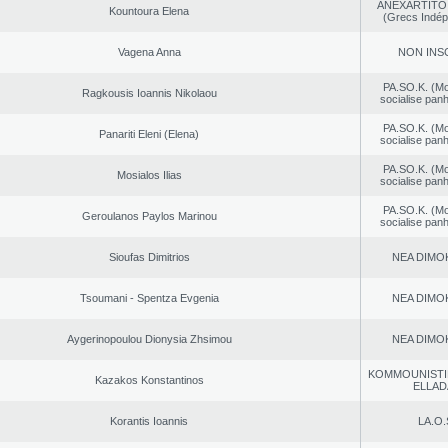
ANEXARTITOI
Kountoura Elena
(Grecs Indép
Vagena Anna
NON INS
PA.SO.K. (M
Ragkousis Ioannis Nikolaou
socialise panh
PA.SO.K. (M
Panariti Eleni (Elena)
socialise panh
PA.SO.K. (M
Mosialos Ilias
socialise panh
PA.SO.K. (M
Geroulanos Paylos Marinou
socialise panh
Sioufas Dimitrios
NEA DΙMO
Tsoumani - Spentza Evgenia
NEA DΙMO
Aygerinopoulou Dionysia Zhsimou
NEA DΙMO
KOMMOUNISTI
Kazakos Konstantinos
ELLAD
Korantis Ioannis
LA.O.