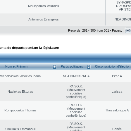
SYNASPI
Moulopoulos Vasileios
RIZOSPAS
ARISTE
Antonaros Evangelos
NEA DΙMO
Records: 281 - 300 from 301 - Pages:
ts de députés pendant la législature
Nom et Prénom
Partis politiques
Circonscription d’élection
Michaloliakos Vasileios Ioanni
NEA DΙMOKRATIA
Pirée A
PA.SO.K.
(Mouvement
Nasiokas Ektoras
Larissa
socialise
panhellénique)
PA.SO.K.
(Mouvement
Rompopoulos Thomas
Thessalonique A
socialise
panhellénique)
PA.SO.K.
(Mouvement
Skoulakis Emmanouil
Canée
socialise