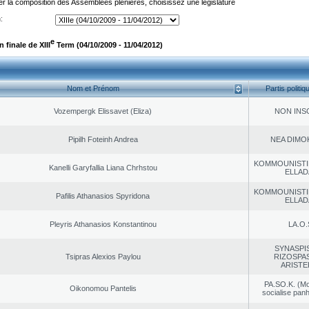
er la composition des Assemblées plénières, choisissez une législature
:
e
finale de XIII
Term (04/10/2009 - 11/04/2012)
Nom et Prénom
Partis politiq
Vozempergk Elissavet (Eliza)
NON INS
Pipilh Foteinh Andrea
NEA DΙMO
KOMMOUNISTI
Kanelli Garyfallia Liana Chrhstou
ELLAD
KOMMOUNISTI
Pafilis Athanasios Spyridona
ELLAD
Pleyris Athanasios Konstantinou
LA.O.
SYNASPI
Tsipras Alexios Paylou
RIZOSPAS
ARISTE
PA.SO.K. (M
Oikonomou Pantelis
socialise panh