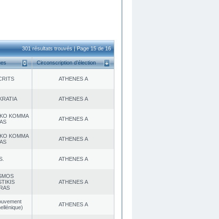
301 résultats trouvés | Page 15 de 16
ues
Circonscription d’élection
CRITS
ATHENES Α
KRATIA
ATHENES Α
KO KOMMA
ATHENES Α
AS
KO KOMMA
ATHENES Α
AS
S.
ATHENES Α
SMOS
TIKIS
ATHENES Α
RAS
ouvement
ATHENES Α
ellénique)