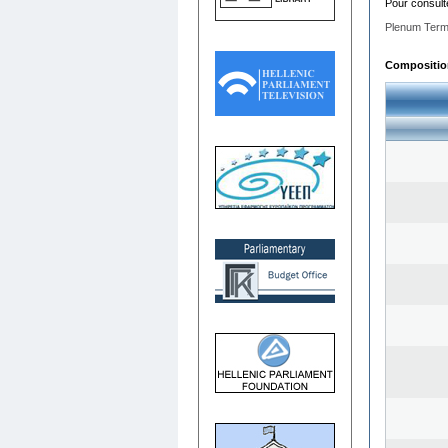
Pour consult
Plenum Term
Composition 