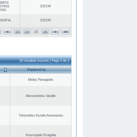
SMOS
TIKIS
D’ETAT
RAS
KRATIA
D’ETAT
13
14
15
16
20 résultats trouvés | Page 2 de 2
Replaced by
Melas Panagiotis
Alexandridou Vasiliki
Tektonidou Kyriaki Anastasiou
Kouroupaki Evagelia