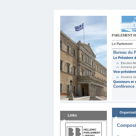
Le Parlement
Bureau du 
Le Président 
Election-M
Anciens pr
Vice-présiden
Anciens vi
Questeurs et s
Conférence 
Organisat
Links
Composit