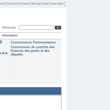
ais
|
Ελληνικά
|
Contact
|
Sitemap
|
Help
|
Open Data
Recherche
Information
es
Commissions Parlementaires
Commission de contrôle des
finances des partis et des
, B et
députés