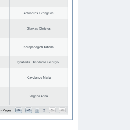
Antonaros Evangelos
Gkokas Christos
Karapanagioti Tatiana
Ignatiadis Theodoros Georgiou
Klavdianou Maria
Vagena Anna
 - Pages:
1
2