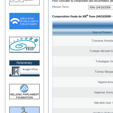
Pour consulter la composition des Assemblées plé
Plenum Term:
e
Composition finale de XIII
Term (04/10/2009 -
Nom et Prénom
Tzavaras Konsta
Tzelepis Michahl G
Tzikalagias Zi
Tzimas Margari
Vagena Ann
Vagionas Geor
Valyrakis Ioan. 