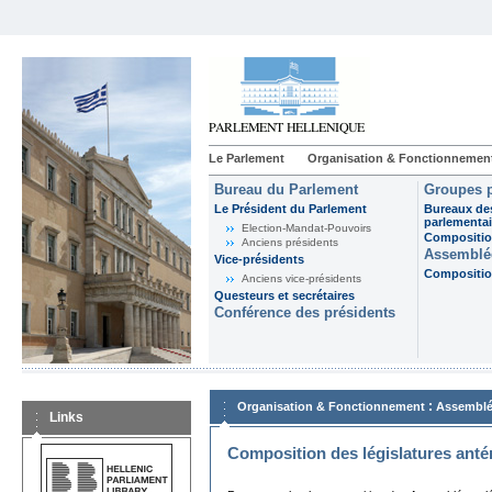
Le Parlement
Organisation & Fonctionnemen
Bureau du Parlement
Groupes p
Le Président du Parlement
Bureaux de
parlementai
Election-Mandat-Pouvoirs
Composition
Anciens présidents
Assemblée
Vice-présidents
Composition
Anciens vice-présidents
Questeurs et secrétaires
Conférence des présidents
:
Organisation & Fonctionnement
Assemblé
Links
Composition des législatures anté