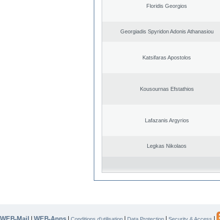
Floridis Georgios
Georgiadis Spyridon Adonis Athanasiou
Katsifaras Apostolos
Kousournas Efstathios
Lafazanis Argyrios
Legkas Nikolaos
WEB-Mail
WEB-Apps
|
|
|
|
|
Conditions d’utilisation
Data Protection
Security & Access