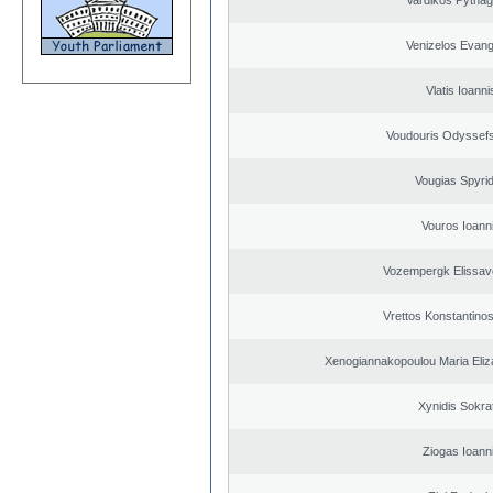
Vardikos Pytha
Venizelos Evang
Vlatis Ioanni
Voudouris Odyssefs
Vougias Spyri
Vouros Ioann
Vozempergk Elissave
Vrettos Konstantinos
Xenogiannakopoulou Maria Eliza
Xynidis Sokra
Ziogas Ioann