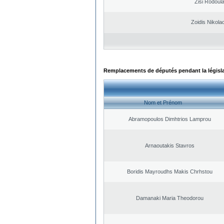
Zisi Rodoul
Zoidis Nikola
Remplacements de députés pendant la législ
Nom et Prénom
Abramopoulos Dimhtrios Lamprou
Arnaoutakis Stavros
Boridis Mayroudhs Makis Chrhstou
Damanaki Maria Theodorou