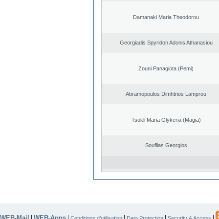
Damanaki Maria Theodorou
Georgiadis Spyridon Adonis Athanasiou
Zouni Panagiota (Pemi)
Abramopoulos Dimhtrios Lamprou
Tsokli Maria Glykeria (Magia)
Souflias Georgios
WEB-Mail
WEB-Apps
|
|
|
|
|
Conditions d’utilisation
Data Protection
Security & Access