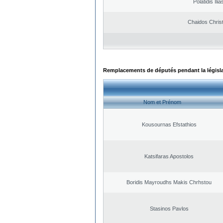
Polatidis Ilia
Chaidos Chris
Remplacements de députés pendant la législ
Nom et Prénom
Kousournas Efstathios
Katsifaras Apostolos
Boridis Mayroudhs Makis Chrhstou
Stasinos Pavlos