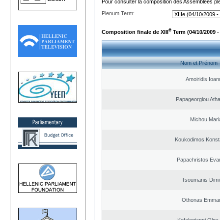
Pour consulter la composition des Assemblées plé
Plenum Term:
e
Composition finale de XIII
Term (04/10/2009 -
Nom et Prénom
Amoiridis Ioan
Papageorgiou Ath
Michou Mari
Koukodimos Konst
Papachristos Eva
Tsoumanis Dimit
Othonas Emman