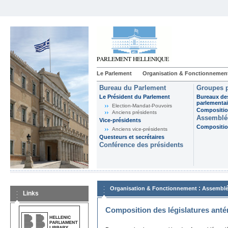
Le Parlement
Organisation & Fonctionnemen
Bureau du Parlement
Groupes p
Le Président du Parlement
Bureaux de
parlementai
Election-Mandat-Pouvoirs
Composition
Anciens présidents
Assemblée
Vice-présidents
Composition
Anciens vice-présidents
Questeurs et secrétaires
Conférence des présidents
:
Organisation & Fonctionnement
Assemblé
Links
Composition des législatures anté