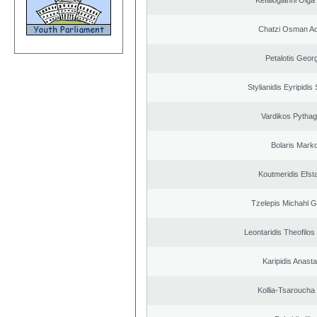
Kefalogianni Olga 
Chatzi Osman A
Petalotis Geor
Stylianidis Eyripidis
Vardikos Pytha
Bolaris Mark
Koutmeridis Efst
Tzelepis Michahl G
Leontaridis Theofilo
Karipidis Anast
Kollia-Tsaroucha