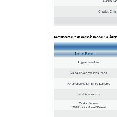
Polatidis Ilia
Chaidos Chris
Remplacements de députés pendant la législ
Nom et Prénom
Legkas Nikolaos
Michaloliakos Vasileios Ioanni
Abramopoulos Dimhtrios Lamprou
Souflias Georgios
Tzekis Angelos
(απεβίωσε στις 19/06/2011)