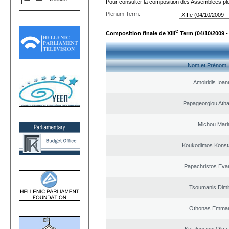
Pour consulter la composition des Assemblées plé
Plenum Term:
e
Composition finale de XIII
Term (04/10/2009 -
Nom et Prénom
Amoiridis Ioan
Papageorgiou Ath
Michou Mari
Koukodimos Konst
Papachristos Eva
Tsoumanis Dimit
Othonas Emman