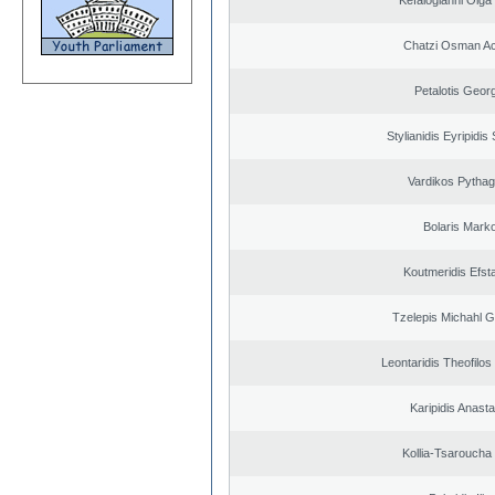
Kefalogianni Olga 
Chatzi Osman A
Petalotis Geor
Stylianidis Eyripidis
Vardikos Pytha
Bolaris Mark
Koutmeridis Efst
Tzelepis Michahl G
Leontaridis Theofilo
Karipidis Anast
Kollia-Tsaroucha