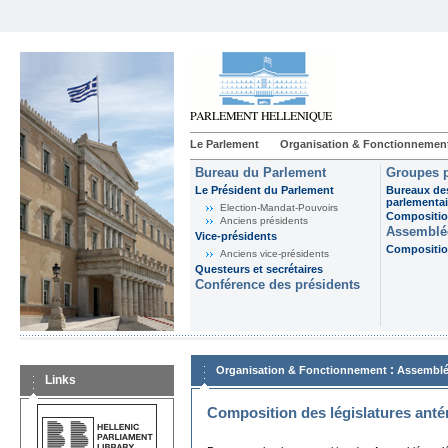
Le Parlement
Organisation & Fonctionnemen
Bureau du Parlement
Groupes p
Le Président du Parlement
Bureaux de
parlementai
Election-Mandat-Pouvoirs
Composition
Anciens présidents
Assemblée
Vice-présidents
Composition
Anciens vice-présidents
Questeurs et secrétaires
Conférence des présidents
:
Organisation & Fonctionnement
Assemblé
Links
Composition des législatures anté