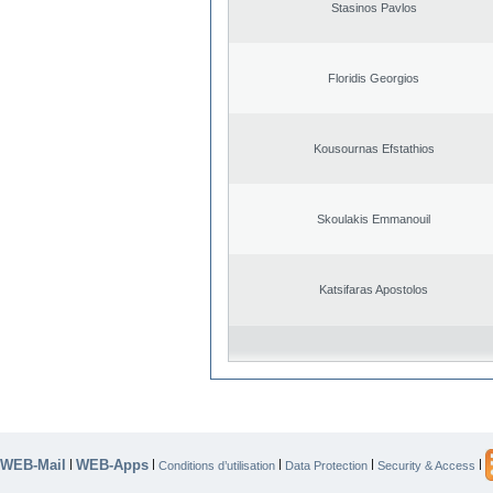
Stasinos Pavlos
Floridis Georgios
Kousournas Efstathios
Skoulakis Emmanouil
Katsifaras Apostolos
WEB-Mail
WEB-Apps
|
|
|
|
|
Conditions d’utilisation
Data Protection
Security & Access