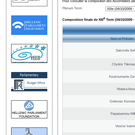
Pour consulter la composition des Assemblées plé
Plenum Term:
e
Composition finale de XIII
Term (04/10/2009 -
Nom et Prénom
Sakorafa Sof
Chytiris Tilema
Koutroumanis Ge
Ntalara Ann
Geitonas Konstan
Papaioannou Milt
Vouros Ioann