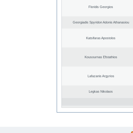
Floridis Georgios
Georgiadis Spyridon Adonis Athanasiou
Katsifaras Apostolos
Kousournas Efstathios
Lafazanis Argyrios
Legkas Nikolaos