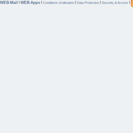
WEB-Mail
WEB-Apps
|
|
|
|
|
Conditions d’utilisation
Data Protection
Security & Access