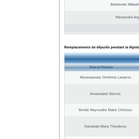
Barbitsiotis Miltiadi
Ntinopoulos Arg
Remplacements de députés pendant la législ
Nom et Prénom
Abramopoulos Dimhtrios Lamprou
Arnaoutakis Stavros
Boridis Mayroudhs Makis Chrhstou
Damanaki Maria Theodorou