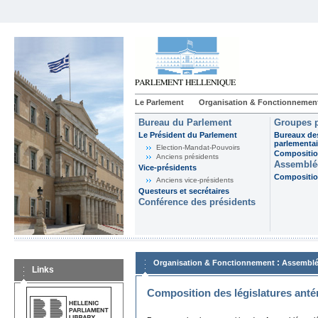
Le Parlement
Organisation & Fonctionnemen
Bureau du Parlement
Groupes p
Le Président du Parlement
Bureaux de
parlementai
Election-Mandat-Pouvoirs
Composition
Anciens présidents
Assemblée
Vice-présidents
Composition
Anciens vice-présidents
Questeurs et secrétaires
Conférence des présidents
:
Organisation & Fonctionnement
Assemblé
Links
Composition des législatures anté