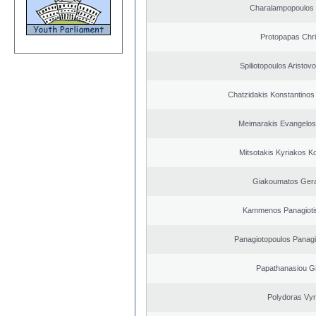
Charalampopoulos
Protopapas Chri
Spiliotopoulos Aristovo
Chatzidakis Konstantinos
Meimarakis Evangelos 
Mitsotakis Kyriakos K
Giakoumatos Ger
Kammenos Panagioti
Panagiotopoulos Panagi
Papathanasiou G
Polydoras Vy