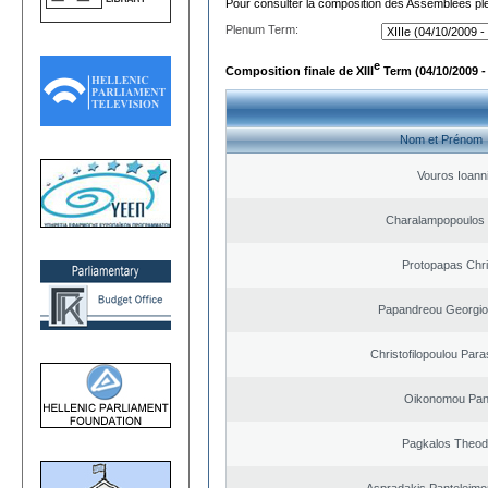
Pour consulter la composition des Assemblées plé
Plenum Term:
e
Composition finale de XIII
Term (04/10/2009 -
Nom et Prénom
Vouros Ioann
Charalampopoulos
Protopapas Chri
Papandreou Georgio
Christofilopoulou Para
Oikonomou Pant
Pagkalos Theod