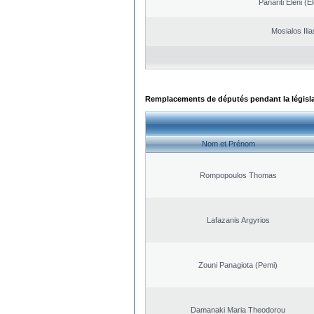
Panariti Eleni (E
Mosialos Ilia
Remplacements de députés pendant la législ
Nom et Prénom
Rompopoulos Thomas
Lafazanis Argyrios
Zouni Panagiota (Pemi)
Damanaki Maria Theodorou