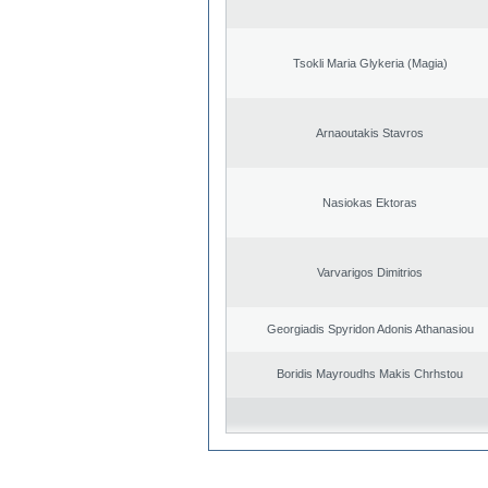
Tsokli Maria Glykeria (Magia)
Arnaoutakis Stavros
Nasiokas Ektoras
Varvarigos Dimitrios
Georgiadis Spyridon Adonis Athanasiou
Boridis Mayroudhs Makis Chrhstou