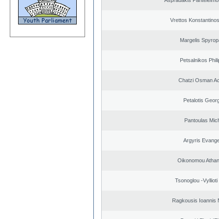
Aspradakis Panteleimon
Vrettos Konstantinos
Margelis Spyro
Petsalnikos Phil
Chatzi Osman A
Petalotis Geor
Pantoulas Mich
Argyris Evange
Oikonomou Athan
Tsonoglou -Vyllioti 
Ragkousis Ioannis 