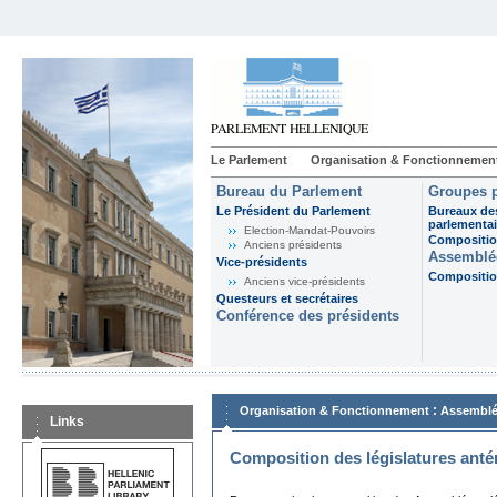
Le Parlement
Organisation & Fonctionnemen
Bureau du Parlement
Groupes p
Le Président du Parlement
Bureaux de
parlementai
Election-Mandat-Pouvoirs
Composition
Anciens présidents
Assemblée
Vice-présidents
Composition
Anciens vice-présidents
Questeurs et secrétaires
Conférence des présidents
:
Organisation & Fonctionnement
Assemblé
Links
Composition des législatures anté