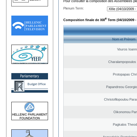
Pour consulter la composition des Assemblées plé
Plenum Term:
e
Composition finale de XIII
Term (04/10/2009 -
Nom et Prénom
Vouros Ioann
Charalampopoulos
Protopapas Chri
Papandreou Georgio
Christofilopoulou Para
Oikonomou Pant
Pagkalos Theod