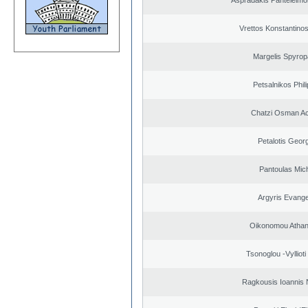
Aspradakis Panteleimon
Vrettos Konstantinos
Margelis Spyro
Petsalnikos Phil
Chatzi Osman A
Petalotis Geor
Pantoulas Mich
Argyris Evange
Oikonomou Athan
Tsonoglou -Vyllioti 
Ragkousis Ioannis 