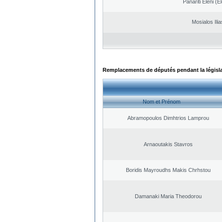
Panariti Eleni (E
Mosialos Ilia
Remplacements de députés pendant la législ
Nom et Prénom
Abramopoulos Dimhtrios Lamprou
Arnaoutakis Stavros
Boridis Mayroudhs Makis Chrhstou
Damanaki Maria Theodorou