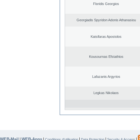
Floridis Georgios
Georgiadis Spyridon Adonis Athanasiou
Katsifaras Apostolos
Kousournas Efstathios
Lafazanis Argyrios
Legkas Nikolaos
WEB-Mail
WEB-Apps
|
|
|
|
|
Conditions d’utilisation
Data Protection
Security & Access