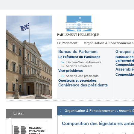
Le Parlement
Organisation & Fonctionnemen
Bureau du Parlement
Groupes p
Le Président du Parlement
Bureaux de
parlementai
Election-Mandat-Pouvoirs
Composition
Anciens présidents
Assemblée
Vice-présidents
Composition
Anciens vice-présidents
Questeurs et secrétaires
Conférence des présidents
:
Organisation & Fonctionnement
Assemblé
Links
Composition des législatures anté