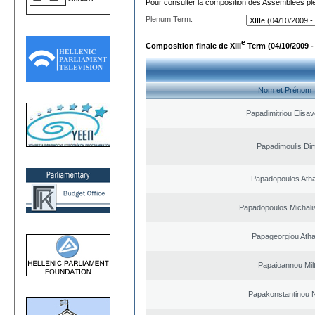
Pour consulter la composition des Assemblées plé
Plenum Term:
e
Composition finale de XIII
Term (04/10/2009 -
Nom et Prénom
Papadimitriou Elisav
Papadimoulis Dim
Papadopoulos Ath
Papadopoulos Michali
Papageorgiou Ath
Papaioannou Milt
Papakonstantinou 