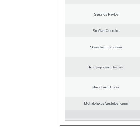
Stasinos Pavlos
Souflias Georgios
Skoulakis Emmanouil
Rompopoulos Thomas
Nasiokas Ektoras
Michaloliakos Vasileios Ioanni