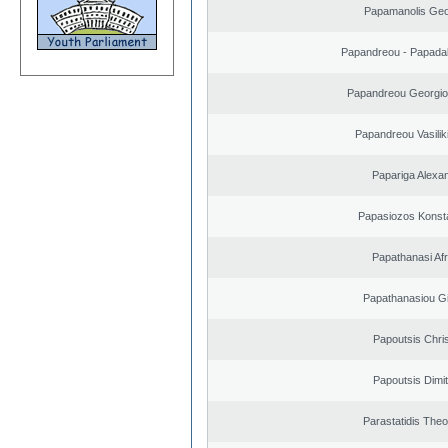
Papamanolis Geo
Papandreou - Papada
Papandreou Georgio
Papandreou Vasilik
Papariga Alexa
Papasiozos Konst
Papathanasi Afro
Papathanasiou G
Papoutsis Chri
Papoutsis Dimit
Parastatidis The