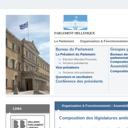
Le Parlement
Organisation & Fonctionnemen
Bureau du Parlement
Groupes p
Le Président du Parlement
Bureaux de
parlementai
Election-Mandat-Pouvoirs
Composition
Anciens présidents
Assemblée
Vice-présidents
Composition
Anciens vice-présidents
Questeurs et secrétaires
Conférence des présidents
:
Organisation & Fonctionnement
Assemblé
Links
Composition des législatures anté