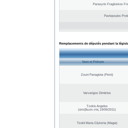
Parasyris Fragkiskos Fr
Pavlopoulos Pro
Remplacements de députés pendant la législ
Nom et Prénom
Zouni Panagiota (Pemi)
Varvarigos Dimitrios
Tzekis Angelos
(απεβίωσε στις 19/06/2011)
Tsokli Maria Glykeria (Magia)