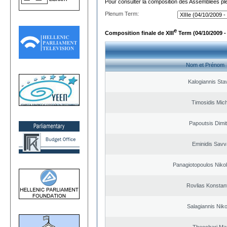
Pour consulter la composition des Assemblées plé
Plenum Term:
e
Composition finale de XIII
Term (04/10/2009 -
Nom et Prénom
Kalogiannis Sta
Timosidis Mich
Papoutsis Dimit
Eminidis Sav
Panagiotopoulos Nikol
Rovlias Konstan
Salagiannis Nik