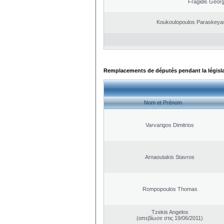
Fragidis Georg
Koukoulopoulos Paraskeyas 
Remplacements de députés pendant la législ
Nom et Prénom
Varvarigos Dimitrios
Arnaoutakis Stavros
Rompopoulos Thomas
Tzekis Angelos
(απεβίωσε στις 19/06/2011)