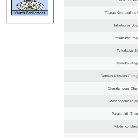
Theochari Mar
Tsiaras Konstantinos 
Taliadouros Spy
Petsalnikos Phil
Tzikalagias Zi
Gkerekou Angel
Dendias Nikolaos Georg
Charalampous Char
Moschopoulos Spy
Parastatidis The
Kiltidis Konstan