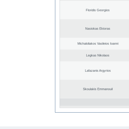
Floridis Georgios
Nasiokas Ektoras
Michaloliakos Vasileios Ioanni
Legkas Nikolaos
Lafazanis Argyrios
Skoulakis Emmanouil