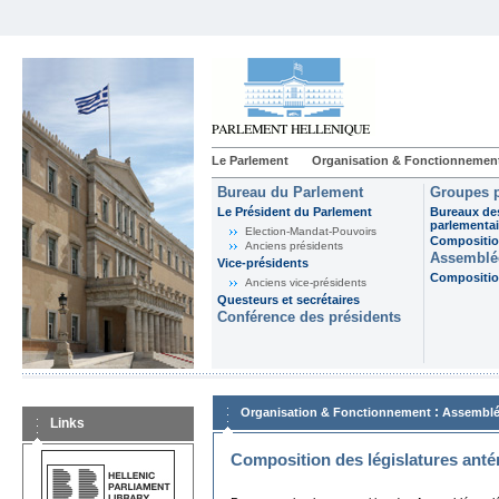
Le Parlement
Organisation & Fonctionnemen
Bureau du Parlement
Groupes p
Le Président du Parlement
Bureaux de
parlementai
Election-Mandat-Pouvoirs
Composition
Anciens présidents
Assemblée
Vice-présidents
Composition
Anciens vice-présidents
Questeurs et secrétaires
Conférence des présidents
:
Organisation & Fonctionnement
Assemblé
Links
Composition des législatures anté