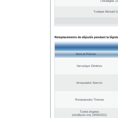
Tzikalagias Zi
Tzelepis Michahl G
Remplacements de députés pendant la législ
Nom et Prénom
Varvarigos Dimitrios
Arnaoutakis Stavros
Rompopoulos Thomas
Tzekis Angelos
(απεβίωσε στις 19/06/2011)