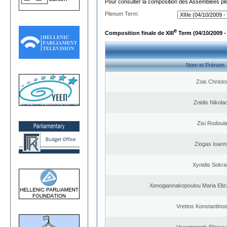
Pour consulter la composition des Assemblées plé
Plenum Term:
e
Composition finale de XIII
Term (04/10/2009 -
Nom et Prénom
Zois Christo
Zoidis Nikola
Zisi Rodoul
Ziogas Ioann
Xynidis Sokra
Xenogiannakopoulou Maria Eliza
Vrettos Konstantinos