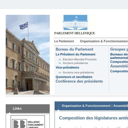
Le Parlement
Organisation & Fonctionnemen
Bureau du Parlement
Groupes p
Le Président du Parlement
Bureaux de
parlementai
Election-Mandat-Pouvoirs
Composition
Anciens présidents
Assemblée
Vice-présidents
Composition
Anciens vice-présidents
Questeurs et secrétaires
Conférence des présidents
:
Organisation & Fonctionnement
Assemblé
Links
Composition des législatures anté