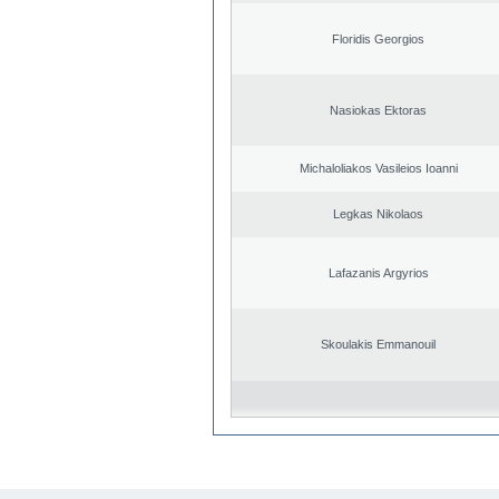
Floridis Georgios
Nasiokas Ektoras
Michaloliakos Vasileios Ioanni
Legkas Nikolaos
Lafazanis Argyrios
Skoulakis Emmanouil