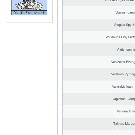
Vozempergk Elissave
Vouros Ioann
Vougias Spyri
Voudouris Odyssefs
Vlatis Ioanni
Venizelos Evang
Vardikos Pytha
Valyrakis Ioan. 
Vagionas Geor
Vagena Ann
Tzimas Margari