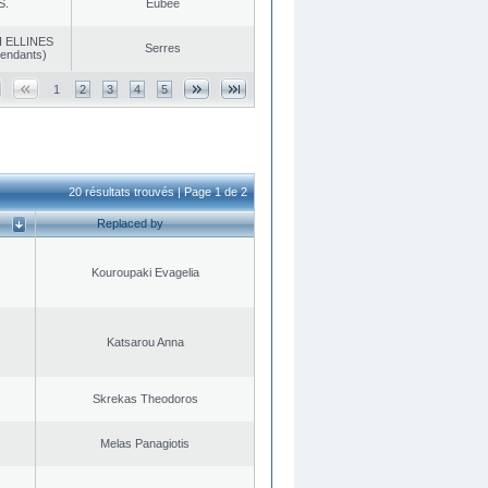
S.
Eubée
 ELLINES
Serres
endants)
1
2
3
4
5
20 résultats trouvés | Page 1 de 2
Replaced by
Kouroupaki Evagelia
Katsarou Anna
Skrekas Theodoros
Melas Panagiotis