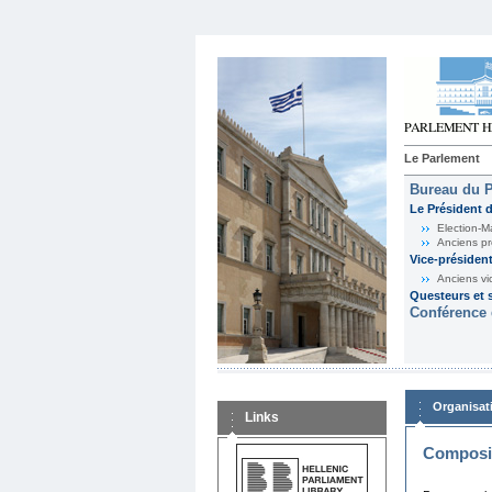
Le Parlement
Bureau du 
Le Président 
Election-M
Anciens pr
Vice-présiden
Anciens vi
Questeurs et s
Conférence 
Organisat
Links
Composit