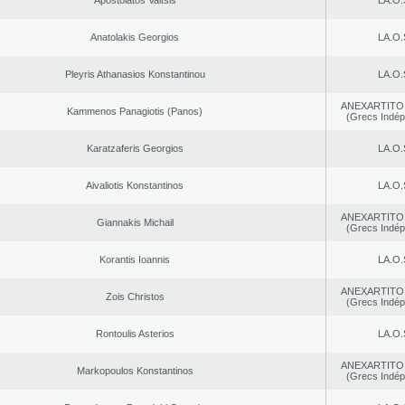
Apostolatos Vaitsis
LA.O.
Anatolakis Georgios
LA.O.
Pleyris Athanasios Konstantinou
LA.O.
ANEXARTITOI
Kammenos Panagiotis (Panos)
(Grecs Indép
Karatzaferis Georgios
LA.O.
Aivaliotis Konstantinos
LA.O.
ANEXARTITOI
Giannakis Michail
(Grecs Indép
Korantis Ioannis
LA.O.
ANEXARTITOI
Zois Christos
(Grecs Indép
Rontoulis Asterios
LA.O.
ANEXARTITOI
Markopoulos Konstantinos
(Grecs Indép