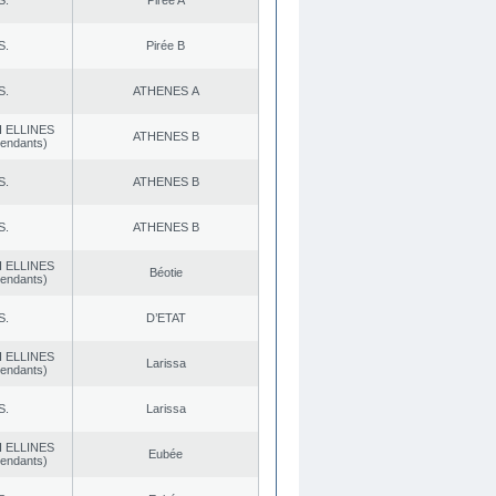
S.
Pirée A
S.
Pirée B
S.
ATHENES Α
 ELLINES
ATHENES Β
endants)
S.
ATHENES Β
S.
ATHENES Β
 ELLINES
Béotie
endants)
S.
D’ETAT
 ELLINES
Larissa
endants)
S.
Larissa
 ELLINES
Eubée
endants)