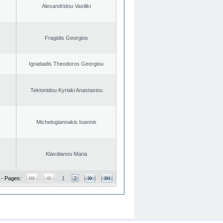
Alexandridou Vasiliki
Fragidis Georgios
Ignatiadis Theodoros Georgiou
Tektonidou Kyriaki Anastasiou
Michelogiannakis Ioannis
Klavdianou Maria
 - Pages:
1
2