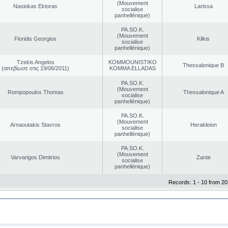
(Mouvement
Nasiokas Ektoras
Larissa
socialise
panhellénique)
PA.SO.K.
(Mouvement
Floridis Georgios
Kilkis
socialise
panhellénique)
Tzekis Angelos
KOMMOUNISTIKO
Thessalonique B
(απεβίωσε στις 19/06/2011)
KOMMA ELLADAS
PA.SO.K.
(Mouvement
Rompopoulos Thomas
Thessalonique A
socialise
panhellénique)
PA.SO.K.
(Mouvement
Arnaoutakis Stavros
Herakleion
socialise
panhellénique)
PA.SO.K.
(Mouvement
Varvarigos Dimitrios
Zante
socialise
panhellénique)
Records: 1 - 10 from 20