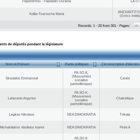
Papandreou - Papadaki Ourania
LA.O.
ANEXARTITOI
Kollia-Tsaroucha Maria
(Grecs Indép
Records: 1 - 20 from 301 - Pages:
ts de députés pendant la législature
Nom et Prénom
Partis politiques
Circonscription d’élection
PA.SO.K.
(Mouvement
Skoulakis Emmanouil
Canée
socialise
panhellénique)
PA.SO.K.
(Mouvement
Lafazanis Argyrios
Chalcidique
socialise
panhellénique)
Legkas Nikolaos
NEA DΙMOKRATIA
Trikala
Michaloliakos Vasileios Ioanni
NEA DΙMOKRATIA
Pirée A
PA.SO.K.