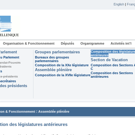
English
|
Franç
Organisation & Fonctionnement
Députés
Organigramme
Activités int'l
Parlement
Groupes parlementaires
Composition des législatur
antérieures
du Parlement
Bureaux des groupes
Section de Vacation
parlementaires
andat-Pouvoirs
Composition de la XXe législature
Composition des Sections A
ésidents
C
Assemblée plénière
ts
Composition des Sections
Composition de la XVIIe législature
ce-présidents
antérieures
ecrétaires
des présidents
:
ion & Fonctionnement
Assemblée plénière
ion des législatures antérieures