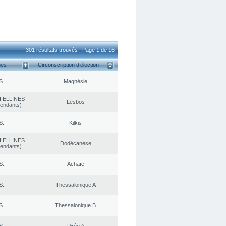
301 résultats trouvés | Page 1 de 16
ues
Circonscription d’élection
S.
Magnésie
 ELLINES
Lesbos
endants)
S.
Kilkis
 ELLINES
Dodécanèse
endants)
S.
Achaïe
S.
Thessalonique A
S.
Thessalonique B