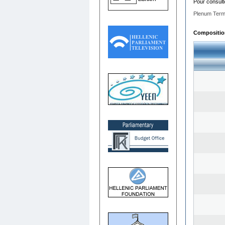
Pour consult
Plenum Term
Composition 