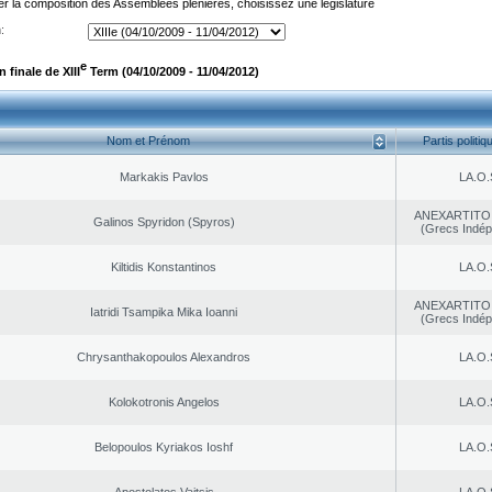
er la composition des Assemblées plénières, choisissez une législature
:
e
finale de XIII
Term (04/10/2009 - 11/04/2012)
Nom et Prénom
Partis politiq
Markakis Pavlos
LA.O.
ANEXARTITOI
Galinos Spyridon (Spyros)
(Grecs Indép
Kiltidis Konstantinos
LA.O.
ANEXARTITOI
Iatridi Tsampika Mika Ioanni
(Grecs Indép
Chrysanthakopoulos Alexandros
LA.O.
Kolokotronis Angelos
LA.O.
Belopoulos Kyriakos Ioshf
LA.O.