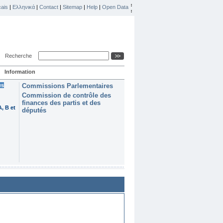
ais
|
Ελληνικά
|
Contact
|
Sitemap
|
Help
|
Open Data
Recherche
Information
es
Commissions Parlementaires
Commission de contrôle des
finances des partis et des
, B et
députés