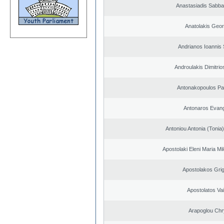
Anastasiadis Sabba
Anatolakis Geor
Andrianos Ioannis 
Androulakis Dimitrio
Antonakopoulos Pan
Antonaros Evan
Antoniou Antonia (Ton
Apostolaki Eleni Maria M
Apostolakos Grig
Apostolatos Vai
Arapoglou Chr