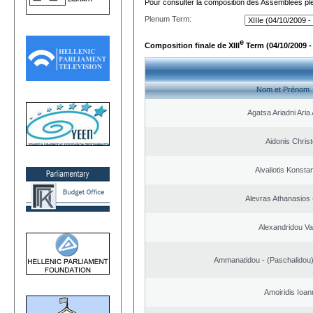
Pour consulter la composition des Assemblées plé
Plenum Term:
e
Composition finale de XIII
Term (04/10/2009 -
Nom et Prénom
Agatsa Ariadni Aria 
Aidonis Chris
Aivaliotis Konsta
Alevras Athanasios
Alexandridou Vas
Ammanatidou - (Paschalidou) 
Amoiridis Ioan