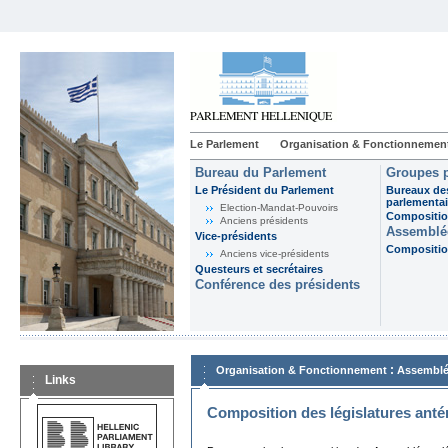
Le Parlement
Organisation & Fonctionnemen
Bureau du Parlement
Groupes p
Le Président du Parlement
Bureaux de
parlementai
Election-Mandat-Pouvoirs
Composition
Anciens présidents
Assemblée
Vice-présidents
Composition
Anciens vice-présidents
Questeurs et secrétaires
Conférence des présidents
:
Organisation & Fonctionnement
Assemblé
Links
Composition des législatures anté