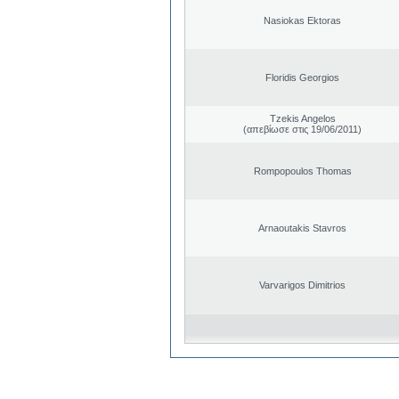
Nasiokas Ektoras
Floridis Georgios
Tzekis Angelos
(απεβίωσε στις 19/06/2011)
Rompopoulos Thomas
Arnaoutakis Stavros
Varvarigos Dimitrios