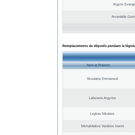
Argyris Evange
Arvanitidis Geo
Remplacements de députés pendant la législ
Nom et Prénom
Skoulakis Emmanouil
Lafazanis Argyrios
Legkas Nikolaos
Michaloliakos Vasileios Ioanni