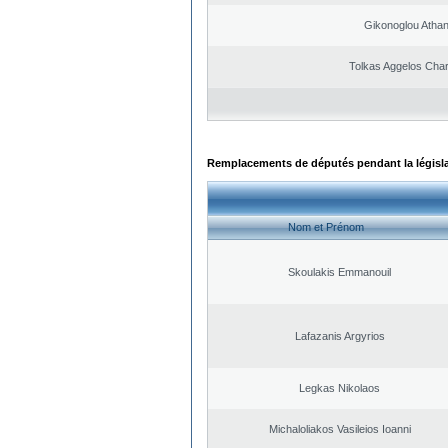
Gikonoglou Atha
Tolkas Aggelos Cha
Remplacements de députés pendant la législ
Nom et Prénom
Skoulakis Emmanouil
Lafazanis Argyrios
Legkas Nikolaos
Michaloliakos Vasileios Ioanni