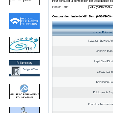
Pour consulter la composition des Assemblées plé
Plenum Term:
e
Composition finale de XIII
Term (04/10/2009 -
Nom et Prénom
Kalafatis Stayros A
Ioannidis Ioan
Rapti Eleni Dimi
Ziogas Ioann
Kalantidou Sof
Kolokotronis An
Kourakis Anastasios