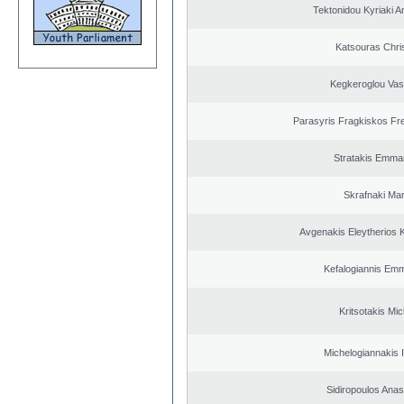
Tektonidou Kyriaki A
Katsouras Chri
Kegkeroglou Vasi
Parasyris Fragkiskos Fr
Stratakis Emman
Skrafnaki Mar
Avgenakis Eleytherios 
Kefalogiannis Emm
Kritsotakis Mic
Michelogiannakis 
Sidiropoulos Anas