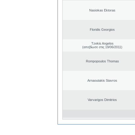
Nasiokas Ektoras
Floridis Georgios
Tzekis Angelos
(απεβίωσε στις 19/06/2011)
Rompopoulos Thomas
Arnaoutakis Stavros
Varvarigos Dimitrios