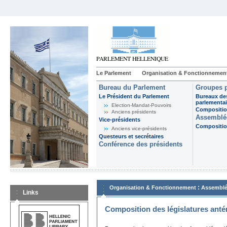
Le Parlement
Organisation & Fonctionnemen
Bureau du Parlement
Groupes p
Le Président du Parlement
Bureaux de
parlementai
Election-Mandat-Pouvoirs
Composition
Anciens présidents
Assemblée
Vice-présidents
Composition
Anciens vice-présidents
Questeurs et secrétaires
Conférence des présidents
:
Organisation & Fonctionnement
Assemblé
Links
Composition des législatures anté