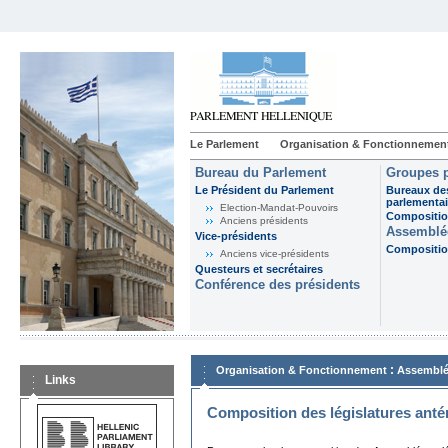
Le Parlement
Organisation & Fonctionnemen
Bureau du Parlement
Groupes p
Le Président du Parlement
Bureaux de
parlementai
Election-Mandat-Pouvoirs
Composition
Anciens présidents
Assemblée
Vice-présidents
Composition
Anciens vice-présidents
Questeurs et secrétaires
Conférence des présidents
:
Organisation & Fonctionnement
Assemblé
Links
Composition des législatures anté