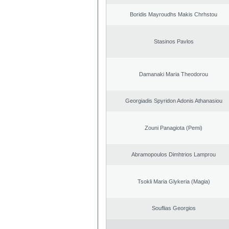
Boridis Mayroudhs Makis Chrhstou
Stasinos Pavlos
Damanaki Maria Theodorou
Georgiadis Spyridon Adonis Athanasiou
Zouni Panagiota (Pemi)
Abramopoulos Dimhtrios Lamprou
Tsokli Maria Glykeria (Magia)
Souflias Georgios