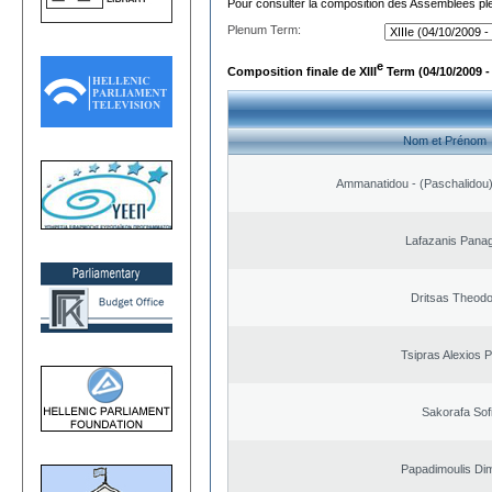
Pour consulter la composition des Assemblées plé
Plenum Term:
e
Composition finale de XIII
Term (04/10/2009 -
Nom et Prénom
Ammanatidou - (Paschalidou) 
Lafazanis Panag
Dritsas Theod
Tsipras Alexios 
Sakorafa Sof
Papadimoulis Dim