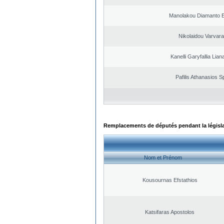
Manolakou Diamanto 
Nikolaidou Varvara
Kanelli Garyfallia Lia
Pafilis Athanasios 
Remplacements de députés pendant la législ
Nom et Prénom
Kousournas Efstathios
Katsifaras Apostolos