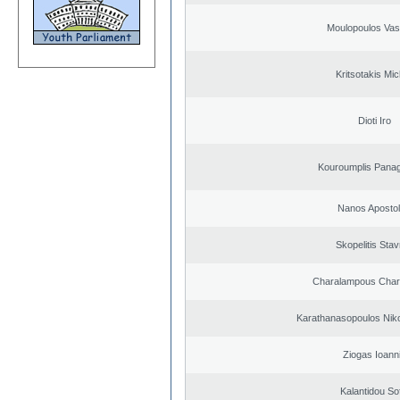
Moulopoulos Vasi
Kritsotakis Mic
Dioti Iro
Kouroumplis Panagi
Nanos Aposto
Skopelitis Stav
Charalampous Char
Karathanasopoulos Niko
Ziogas Ioann
Kalantidou Sof