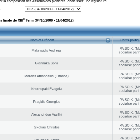
er la composition des Assemblées plénières, choisissez une législature
:
e
finale de XIII
Term (04/10/2009 - 11/04/2012)
Nom et Prénom
Partis politiq
PA.SO.K. (M
Makrypidis Andreas
socialise panh
PA.SO.K. (M
Giannaka Sofia
socialise panh
PA.SO.K. (M
Moraitis Athanasios (Thanos)
socialise panh
PA.SO.K. (M
Kouroupaki Evagelia
socialise panh
PA.SO.K. (M
Fragidis Georgios
socialise panh
PA.SO.K. (M
Alexandridou Vasiliki
socialise panh
PA.SO.K. (M
Gkokas Christos
socialise panh
PA.SO.K. (M