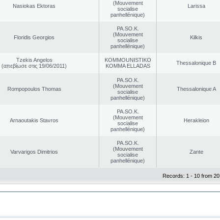
(Mouvement
Nasiokas Ektoras
Larissa
socialise
panhellénique)
PA.SO.K.
(Mouvement
Floridis Georgios
Kilkis
socialise
panhellénique)
Tzekis Angelos
KOMMOUNISTIKO
Thessalonique B
(απεβίωσε στις 19/06/2011)
KOMMA ELLADAS
PA.SO.K.
(Mouvement
Rompopoulos Thomas
Thessalonique A
socialise
panhellénique)
PA.SO.K.
(Mouvement
Arnaoutakis Stavros
Herakleion
socialise
panhellénique)
PA.SO.K.
(Mouvement
Varvarigos Dimitrios
Zante
socialise
panhellénique)
Records: 1 - 10 from 20