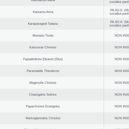
Klavdianou Maria
socialise panh
PA.SO.K. (M
Katsarou Anna
socialise panh
PA.SO.K. (M
Karapanagioti Tatiana
socialise panh
Mantatzi Tsetin
NON INS
Katsouras Christos
NON INS
Papadimitriou Elisavet (Elsa)
NON INS
Parastatidis Theodoros
NON INS
Magkoufis Christos
NON INS
Chatzigakis Sotirios
NON INS
Papachristos Evangelos
NON INS
Markogiannakis Christos
NON INS