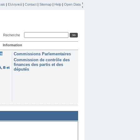
ais
|
Ελληνικά
|
Contact
|
Sitemap
|
Help
|
Open Data
Recherche
Information
es
Commissions Parlementaires
Commission de contrôle des
finances des partis et des
, B et
députés