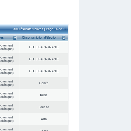
301 résultats trouvés | Page 14 de 16
ues
Circonscription d’élection
ouvement
EΤOLIEACARNANIE
ellénique)
ouvement
EΤOLIEACARNANIE
ellénique)
ouvement
EΤOLIEACARNANIE
ellénique)
ouvement
Canée
ellénique)
ouvement
Kilkis
ellénique)
ouvement
Larissa
ellénique)
ouvement
Arta
ellénique)
ouvement