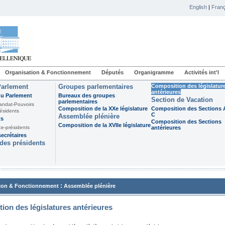
English
|
Franç
Organisation & Fonctionnement
Députés
Organigramme
Activités int'l
Parlement
Groupes parlementaires
Composition des législatur
antérieures
du Parlement
Bureaux des groupes
Section de Vacation
parlementaires
andat-Pouvoirs
Composition de la XXe législature
Composition des Sections A
ésidents
C
Assemblée plénière
ts
Composition des Sections
Composition de la XVIIe législature
ce-présidents
antérieures
ecrétaires
des présidents
:
ion & Fonctionnement
Assemblée plénière
ion des législatures antérieures