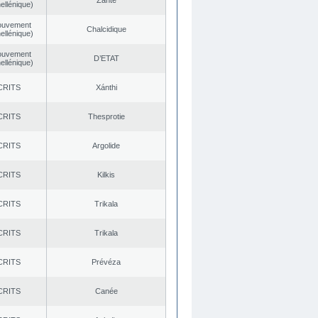
Zante
ellénique)
ouvement
Chalcidique
ellénique)
ouvement
D’ETAT
ellénique)
CRITS
Xánthi
CRITS
Thesprotie
CRITS
Argolide
CRITS
Kilkis
CRITS
Trikala
CRITS
Trikala
CRITS
Prévéza
CRITS
Canée