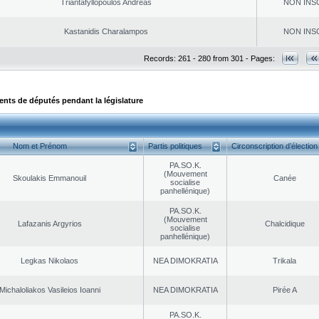
Triantafyllopoulos Andreas
NON INS
Kastanidis Charalampos
NON INS
Records: 261 - 280 from 301 - Pages:
ts de députés pendant la législature
Nom et Prénom
Partis politiques
Circonscription d’élection
PA.SO.K.
(Mouvement
Skoulakis Emmanouil
Canée
socialise
panhellénique)
PA.SO.K.
(Mouvement
Lafazanis Argyrios
Chalcidique
socialise
panhellénique)
Legkas Nikolaos
NEA DΙMOKRATIA
Trikala
Michaloliakos Vasileios Ioanni
NEA DΙMOKRATIA
Pirée A
PA.SO.K.