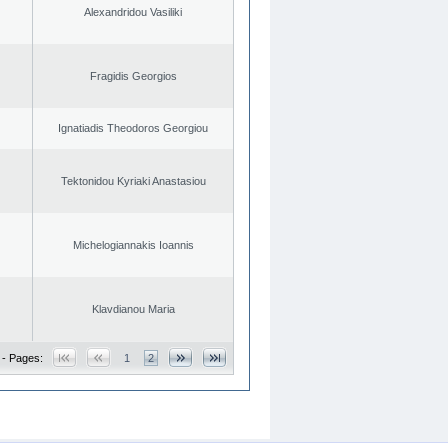
Alexandridou Vasiliki
Fragidis Georgios
Ignatiadis Theodoros Georgiou
Tektonidou Kyriaki Anastasiou
Michelogiannakis Ioannis
Klavdianou Maria
 - Pages:
1
2