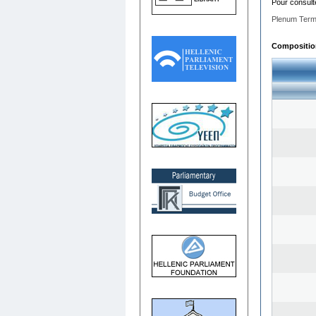
Pour consult
Plenum Term
Composition 