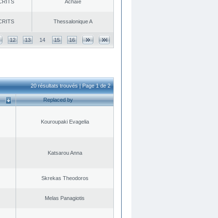
CRITS
Achaïe
CRITS
Thessalonique A
12
13
14
15
16
20 résultats trouvés | Page 1 de 2
Replaced by
Kouroupaki Evagelia
Katsarou Anna
Skrekas Theodoros
Melas Panagiotis