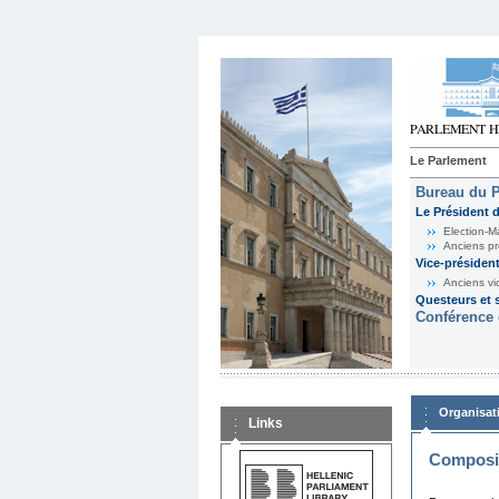
Le Parlement
Bureau du 
Le Président 
Election-M
Anciens pr
Vice-présiden
Anciens vi
Questeurs et s
Conférence 
Organisat
Links
Composit