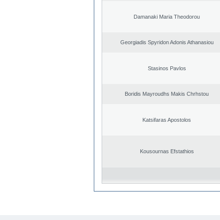
Damanaki Maria Theodorou
Georgiadis Spyridon Adonis Athanasiou
Stasinos Pavlos
Boridis Mayroudhs Makis Chrhstou
Katsifaras Apostolos
Kousournas Efstathios