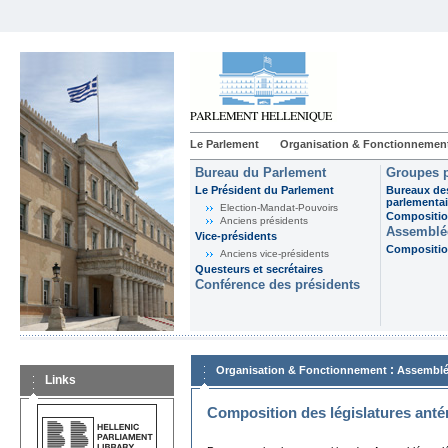
Le Parlement
Organisation & Fonctionnemen
Bureau du Parlement
Groupes p
Le Président du Parlement
Bureaux de
parlementai
Election-Mandat-Pouvoirs
Composition
Anciens présidents
Assemblée
Vice-présidents
Composition
Anciens vice-présidents
Questeurs et secrétaires
Conférence des présidents
:
Organisation & Fonctionnement
Assemblé
Links
Composition des législatures anté