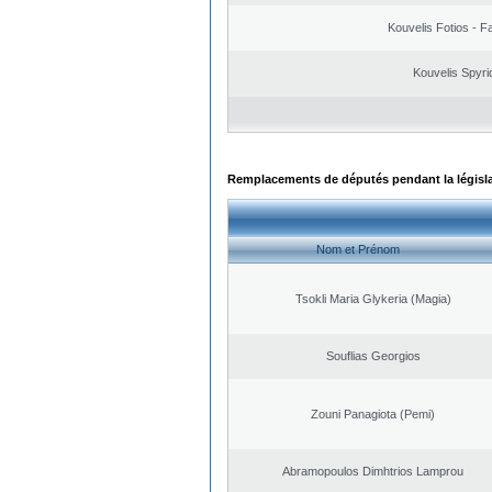
Kouvelis Fotios - F
Kouvelis Spyri
Remplacements de députés pendant la législ
Nom et Prénom
Tsokli Maria Glykeria (Magia)
Souflias Georgios
Zouni Panagiota (Pemi)
Abramopoulos Dimhtrios Lamprou