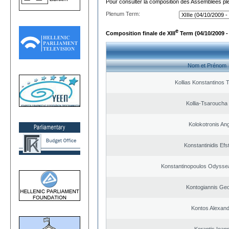
Pour consulter la composition des Assemblées plé
Plenum Term:
e
Composition finale de XIII
Term (04/10/2009 -
Nom et Prénom
Kollias Konstantinos 
Kollia-Tsaroucha
Kolokotronis An
Konstantinidis Efs
Konstantinopoulos Odysse
Kontogiannis Geo
Kontos Alexan