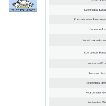
Korantis Ioan
Koukodimos Konst
Koukoulopoulos Paraskeyas 
Kountoura El
Kourakis Anastasios
Kouroumplis Panagi
Kouroupaki Evag
Kouselas Dimit
Koutmeridis Efst
Koutroumanis Ge
Koutsoukos Gia