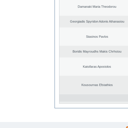
Damanaki Maria Theodorou
Georgiadis Spyridon Adonis Athanasiou
Stasinos Pavlos
Boridis Mayroudhs Makis Chrhstou
Katsifaras Apostolos
Kousournas Efstathios