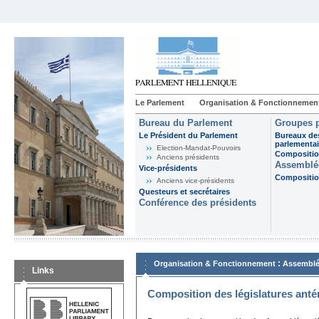
Le Parlement
Organisation & Fonctionnemen
Bureau du Parlement
Groupes p
Le Président du Parlement
Bureaux de
parlementai
Election-Mandat-Pouvoirs
Composition
Anciens présidents
Assemblée
Vice-présidents
Composition
Anciens vice-présidents
Questeurs et secrétaires
Conférence des présidents
:
Organisation & Fonctionnement
Assemblé
Links
Composition des législatures anté