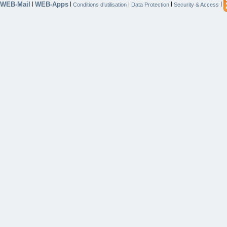
WEB-Mail
WEB-Apps
|
|
|
|
|
Conditions d’utilisation
Data Protection
Security & Access