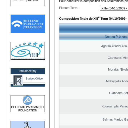
Pour consulter la composition des Assemblées plé
Plenum Term:
e
Composition finale de XIII
Term (04/10/2009 -
Nom et Prénom
Agatsa Ariadni Aria 
Giannakis Mich
Moraitis Nikol
Makrypidis And
Giannaka Sof
Kouroumplis Panagi
Salmas Marios Ge