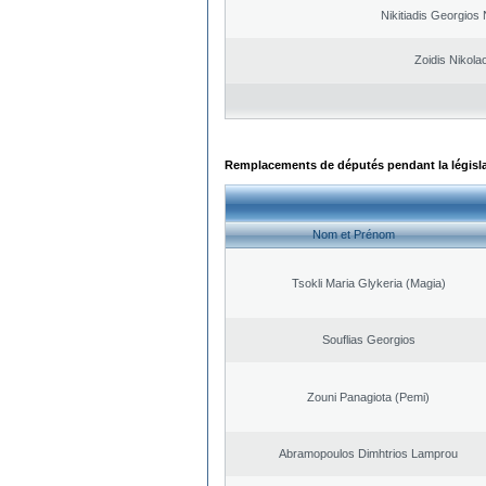
Nikitiadis Georgios
Zoidis Nikola
Remplacements de députés pendant la législ
Nom et Prénom
Tsokli Maria Glykeria (Magia)
Souflias Georgios
Zouni Panagiota (Pemi)
Abramopoulos Dimhtrios Lamprou