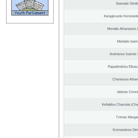
Stamatis Dimitr
Karagkounis Konstant
Moraitis Athanasios
Maniatis Ioan
Andrianos Ioannis 
Papadimitriou Elisav
Chantavas Athan
Aidonis Chris
Kefalidou Charoula (Cha
Tzimas Margari
Kremastinos Dimi