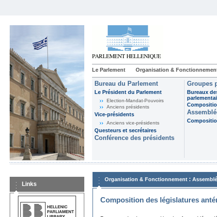
Le Parlement
Organisation & Fonctionnemen
Bureau du Parlement
Groupes p
Le Président du Parlement
Bureaux de
parlementai
Election-Mandat-Pouvoirs
Composition
Anciens présidents
Assemblée
Vice-présidents
Composition
Anciens vice-présidents
Questeurs et secrétaires
Conférence des présidents
:
Organisation & Fonctionnement
Assemblé
Links
Composition des législatures anté