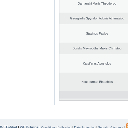
Damanaki Maria Theodorou
Georgiadis Spyridon Adonis Athanasiou
Stasinos Pavlos
Boridis Mayroudhs Makis Chrhstou
Katsifaras Apostolos
Kousournas Efstathios
WEB-Mail
WEB-Apps
|
|
|
|
|
Conditions d’utilisation
Data Protection
Security & Access