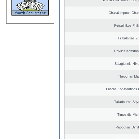
Dendias Nikolaos Georg
Charalampous Char
Petsalnikos Phil
Tzikalagias Zi
Rovlias Konstan
Salagiannis Nik
Theochari Mar
Tsiaras Konstantinos 
Taliadouros Spy
Timosidis Mich
Papoutsis Dimit