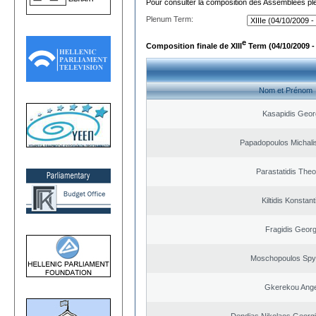
Pour consulter la composition des Assemblées plé
Plenum Term:
e
Composition finale de XIII
Term (04/10/2009 -
Nom et Prénom
Kasapidis Geor
Papadopoulos Michali
Parastatidis The
Kiltidis Konstan
Fragidis Georg
Moschopoulos Spy
Gkerekou Angel