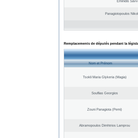
Eminidis Sav
Panagiotopoulos Nikol
Remplacements de députés pendant la législ
Nom et Prénom
Tsokli Maria Glykeria (Magia)
Souflias Georgios
Zouni Panagiota (Pemi)
Abramopoulos Dimhtrios Lamprou