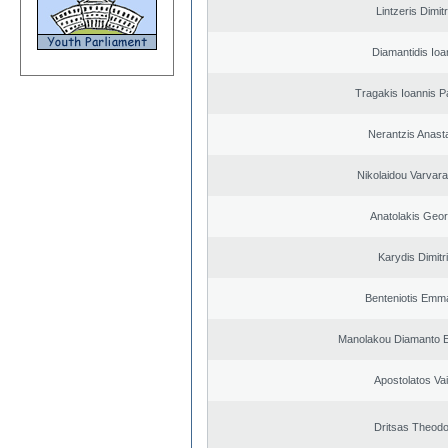
Lintzeris Dimit
Diamantidis Ioa
Tragakis Ioannis P
Nerantzis Anast
Nikolaidou Varvara
Anatolakis Geor
Karydis Dimitr
Benteniotis Emma
Manolakou Diamanto 
Apostolatos Vai
Dritsas Theod