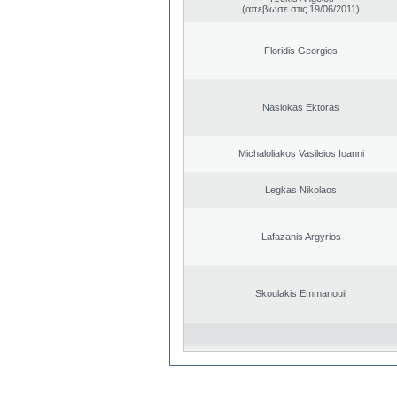
(απεβίωσε στις 19/06/2011)
Floridis Georgios
Nasiokas Ektoras
Michaloliakos Vasileios Ioanni
Legkas Nikolaos
Lafazanis Argyrios
Skoulakis Emmanouil