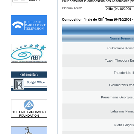
Pour consulter la composition des Assemblées plé
Plenum Term:
e
Composition finale de XIII
Term (04/10/2009 -
Nom et Prénom
Koukodimos Konst
Tzakri Theodora E
Theodoridis Il
Gioumatzidis Vas
Karasmanis Georgios 
Lafazanis Panag
Niotis Grigori