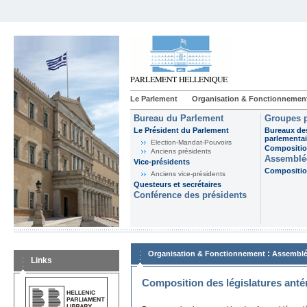
Le Parlement
Organisation & Fonctionnemen
Bureau du Parlement
Groupes p
Le Président du Parlement
Bureaux de
parlementai
Election-Mandat-Pouvoirs
Composition
Anciens présidents
Assemblée
Vice-présidents
Composition
Anciens vice-présidents
Questeurs et secrétaires
Conférence des présidents
:
Organisation & Fonctionnement
Assemblé
Links
Composition des législatures anté