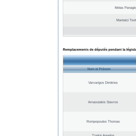
Melas Panagio
Mantatzi Tset
Remplacements de députés pendant la législ
Nom et Prénom
Varvarigos Dimitrios
Arnaoutakis Stavros
Rompopoulos Thomas
Tzekis Angelos