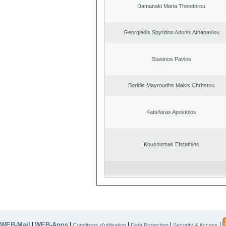
Damanaki Maria Theodorou
Georgiadis Spyridon Adonis Athanasiou
Stasinos Pavlos
Boridis Mayroudhs Makis Chrhstou
Katsifaras Apostolos
Kousournas Efstathios
WEB-Mail
WEB-Apps
|
|
|
|
|
Conditions d’utilisation
Data Protection
Security & Access