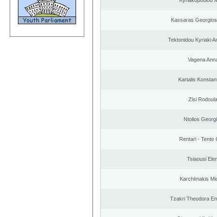
Kyriakopoulou M
Kassaras Georgios
Tektonidou Kyriaki A
Vagena Ann
Kartalis Konstan
Zisi Rodoul
Ntolios Georg
Rentari - Tente
Tsiaousi Elen
Karchimakis Mic
Tzakri Theodora E