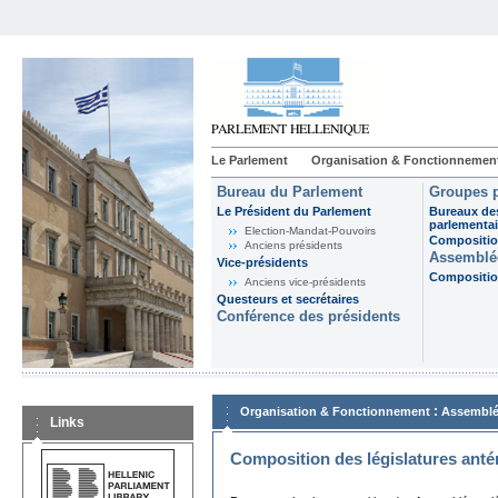
Le Parlement
Organisation & Fonctionnemen
Bureau du Parlement
Groupes p
Le Président du Parlement
Bureaux de
parlementai
Election-Mandat-Pouvoirs
Composition
Anciens présidents
Assemblée
Vice-présidents
Composition
Anciens vice-présidents
Questeurs et secrétaires
Conférence des présidents
:
Organisation & Fonctionnement
Assemblé
Links
Composition des législatures anté