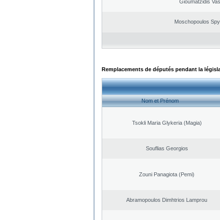
Gioumatzidis Vas
Moschopoulos Spy
Remplacements de députés pendant la législ
Nom et Prénom
Tsokli Maria Glykeria (Magia)
Souflias Georgios
Zouni Panagiota (Pemi)
Abramopoulos Dimhtrios Lamprou