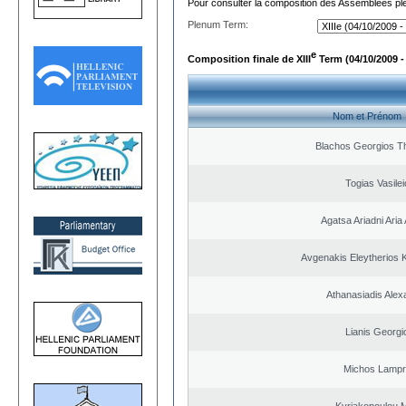
Pour consulter la composition des Assemblées plé
Plenum Term:
e
Composition finale de XIII
Term (04/10/2009 -
Nom et Prénom
Blachos Georgios T
Togias Vasilei
Agatsa Ariadni Aria 
Avgenakis Eleytherios 
Athanasiadis Alex
Lianis Georgi
Michos Lampr