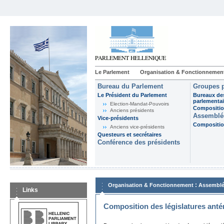
Le Parlement
Organisation & Fonctionnemen
Bureau du Parlement
Groupes p
Le Président du Parlement
Bureaux de
parlementai
Election-Mandat-Pouvoirs
Composition
Anciens présidents
Assemblée
Vice-présidents
Composition
Anciens vice-présidents
Questeurs et secrétaires
Conférence des présidents
:
Organisation & Fonctionnement
Assemblé
Links
Composition des législatures anté