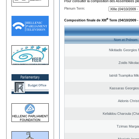
Pour consulter la composition des Assemblées plé
Plenum Term:
e
Composition finale de XIII
Term (04/10/2009 -
Nom et Prénom
Nikitiadis Georgios
Zoidis Nikola
Iatridi Tsampika Mik
Kassaras Georgios
Aidonis Chris
Kefalidou Charoula (Cha
Tzimas Margari