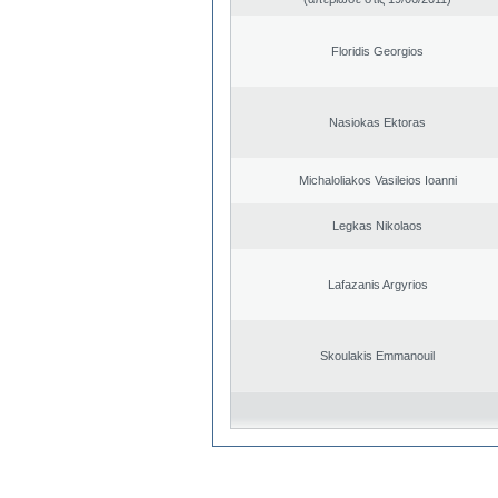
Floridis Georgios
Nasiokas Ektoras
Michaloliakos Vasileios Ioanni
Legkas Nikolaos
Lafazanis Argyrios
Skoulakis Emmanouil