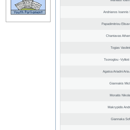
Maniatis Ioan
Andrianos Ioannis 
Papadimitriou Elisav
Chantavas Athan
Togias Vasilei
Tsonoglou -Vyllioti 
Agatsa Ariadni Aria 
Giannakis Mich
Moraitis Nikol
Makrypidis And
Giannaka Sof