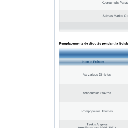
Kouroumplis Panagi
Salmas Marios Ge
Remplacements de députés pendant la législ
Nom et Prénom
Varvarigos Dimitrios
Arnaoutakis Stavros
Rompopoulos Thomas
Tzekis Angelos
(απεβίωσε στις 19/06/2011)