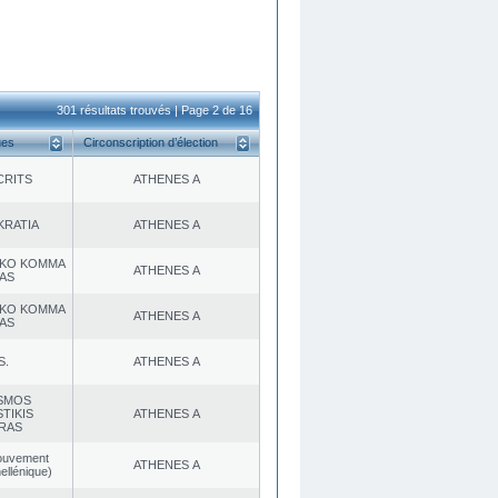
301 résultats trouvés | Page 2 de 16
ues
Circonscription d’élection
CRITS
ATHENES Α
KRATIA
ATHENES Α
KO KOMMA
ATHENES Α
AS
KO KOMMA
ATHENES Α
AS
S.
ATHENES Α
SMOS
TIKIS
ATHENES Α
RAS
ouvement
ATHENES Α
ellénique)