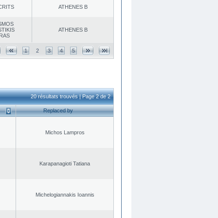
CRITS
ATHENES Β
SMOS
TIKIS
ATHENES Β
RAS
1
2
3
4
5
20 résultats trouvés | Page 2 de 2
Replaced by
Michos Lampros
Karapanagioti Tatiana
Michelogiannakis Ioannis