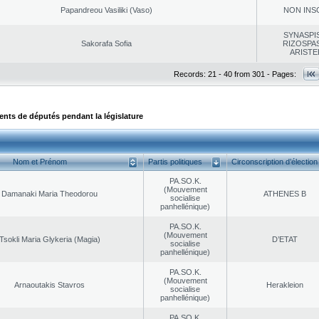
Papandreou Vasiliki (Vaso)
NON INS
SYNASPI
Sakorafa Sofia
RIZOSPAS
ARISTE
Records: 21 - 40 from 301 - Pages:
ts de députés pendant la législature
Nom et Prénom
Partis politiques
Circonscription d’élection
PA.SO.K.
(Mouvement
Damanaki Maria Theodorou
ATHENES Β
socialise
panhellénique)
PA.SO.K.
(Mouvement
Tsokli Maria Glykeria (Magia)
D’ETAT
socialise
panhellénique)
PA.SO.K.
(Mouvement
Arnaoutakis Stavros
Herakleion
socialise
panhellénique)
PA.SO.K.