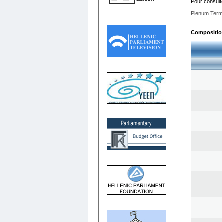
Pour consult
Plenum Term
Composition 