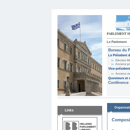
Le Parlement
Bureau du 
Le Président 
Election-M
Anciens pr
Vice-présiden
Anciens vi
Questeurs et s
Conférence 
Organisat
Links
Composit