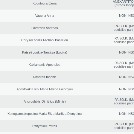
ANEXARTITOI
Kountoura Elena
(Grecs Indép
Vagena Anna
NON INS
PA.SO.K. (M
Loverdos Andreas
socialise panh
PA.SO.K. (M
Chrysochoidis Michahl Basileiou
socialise panh
Katseli Loukia-Tarsitsa (Louka)
NON INS
PA.SO.K. (M
Kaklamanis Apostolos
socialise panh
Dimaras Ioannis
NON INS
Apostolaki Eleni Maria Milena Georgiou
NON INS
PA.SO.K. (M
Androulakis Dimitrios (Mimis)
socialise panh
Xenogiannakopoulou Maria Eliza Mariliza Dionysiou
NON INS
PA.SO.K. (M
Efthymiou Petros
socialise panh