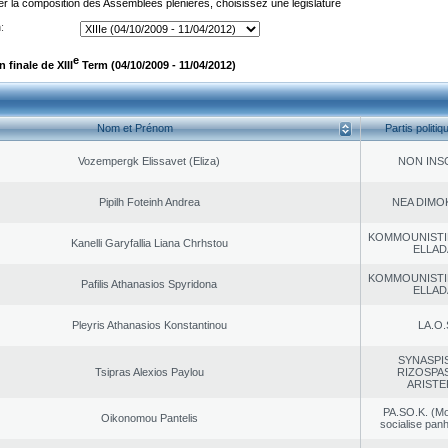
er la composition des Assemblées plénières, choisissez une législature
:
e
finale de XIII
Term (04/10/2009 - 11/04/2012)
Nom et Prénom
Partis politiq
Vozempergk Elissavet (Eliza)
NON INS
Pipilh Foteinh Andrea
NEA DΙMO
KOMMOUNISTI
Kanelli Garyfallia Liana Chrhstou
ELLAD
KOMMOUNISTI
Pafilis Athanasios Spyridona
ELLAD
Pleyris Athanasios Konstantinou
LA.O.
SYNASPI
Tsipras Alexios Paylou
RIZOSPAS
ARISTE
PA.SO.K. (M
Oikonomou Pantelis
socialise panh