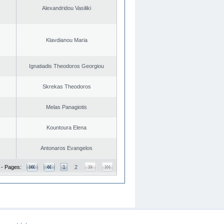
Alexandridou Vasiliki
Klavdianou Maria
Ignatiadis Theodoros Georgiou
Skrekas Theodoros
Melas Panagiotis
Kountoura Elena
Antonaros Evangelos
 - Pages:
1
2