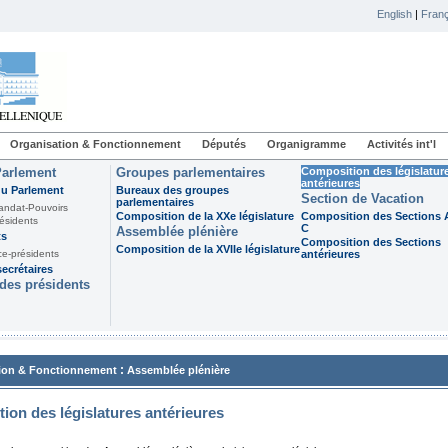
English
|
Franç
Organisation & Fonctionnement
Députés
Organigramme
Activités int'l
Parlement
Groupes parlementaires
Composition des législatur
antérieures
du Parlement
Bureaux des groupes
Section de Vacation
parlementaires
andat-Pouvoirs
Composition de la XXe législature
Composition des Sections A
ésidents
C
Assemblée plénière
ts
Composition des Sections
Composition de la XVIIe législature
ce-présidents
antérieures
ecrétaires
des présidents
:
ion & Fonctionnement
Assemblée plénière
ion des législatures antérieures