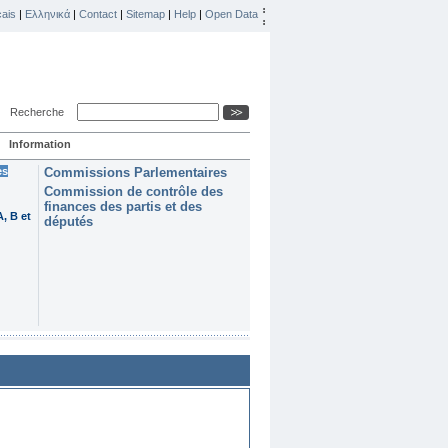
ais
|
Ελληνικά
|
Contact
|
Sitemap
|
Help
|
Open Data
Recherche
Information
es
Commissions Parlementaires
Commission de contrôle des
finances des partis et des
, B et
députés