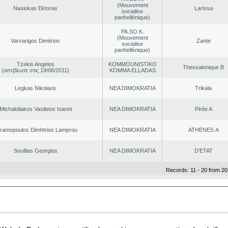
(Mouvement
Nasiokas Ektoras
Larissa
socialise
panhellénique)
PA.SO.K.
(Mouvement
Varvarigos Dimitrios
Zante
socialise
panhellénique)
Tzekis Angelos
KOMMOUNISTIKO
Thessalonique B
(απεβίωσε στις 19/06/2011)
KOMMA ELLADAS
Legkas Nikolaos
NEA DΙMOKRATIA
Trikala
Michaloliakos Vasileios Ioanni
NEA DΙMOKRATIA
Pirée A
ramopoulos Dimhtrios Lamprou
NEA DΙMOKRATIA
ATHENES Α
Souflias Georgios
NEA DΙMOKRATIA
D’ETAT
Records: 11 - 20 from 20
|
|
ta Protection
Security & Access