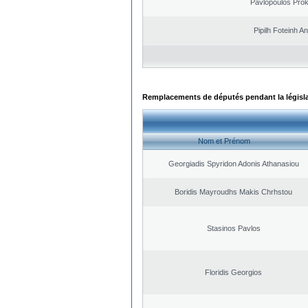
Pavlopoulos Pro
Pipilh Foteinh A
Remplacements de députés pendant la législ
Nom et Prénom
Georgiadis Spyridon Adonis Athanasiou
Boridis Mayroudhs Makis Chrhstou
Stasinos Pavlos
Floridis Georgios