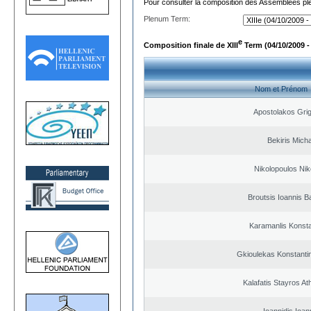
Pour consulter la composition des Assemblées plé
Plenum Term:
e
Composition finale de XIII
Term (04/10/2009 -
Nom et Prénom
Apostolakos Grig
Bekiris Micha
Nikolopoulos Nik
Broutsis Ioannis Ba
Karamanlis Konsta
Gkioulekas Konstanti
Kalafatis Stayros A