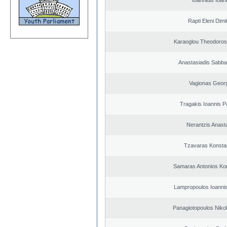
Ioannidis Ioan
Rapti Eleni Dimi
Karaoglou Theodoros
Anastasiadis Sabba
Vagionas Geor
Tragakis Ioannis P
Nerantzis Anast
Tzavaras Konsta
Samaras Antonios Ko
Lampropoulos Ioannis
Panagiotopoulos Nikol