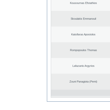
Kousournas Efstathios
Skoulakis Emmanouil
Katsifaras Apostolos
Rompopoulos Thomas
Lafazanis Argyrios
Zouni Panagiota (Pemi)