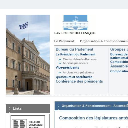
Le Parlement
Organisation & Fonctionnemen
Bureau du Parlement
Groupes p
Le Président du Parlement
Bureaux de
parlementai
Election-Mandat-Pouvoirs
Composition
Anciens présidents
Assemblée
Vice-présidents
Composition
Anciens vice-présidents
Questeurs et secrétaires
Conférence des présidents
:
Organisation & Fonctionnement
Assemblé
Links
Composition des législatures anté