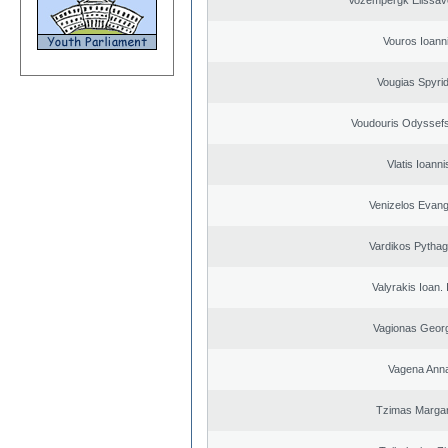
Vozempergk Elissave
Vouros Ioann
Vougias Spyri
Voudouris Odyssefs
Vlatis Ioanni
Venizelos Evang
Vardikos Pytha
Valyrakis Ioan. 
Vagionas Geor
Vagena Ann
Tzimas Margari