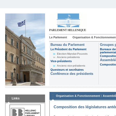
Le Parlement
Organisation & Fonctionnemen
Bureau du Parlement
Groupes p
Le Président du Parlement
Bureaux de
parlementai
Election-Mandat-Pouvoirs
Composition
Anciens présidents
Assemblée
Vice-présidents
Composition
Anciens vice-présidents
Questeurs et secrétaires
Conférence des présidents
:
Organisation & Fonctionnement
Assemblé
Links
Composition des législatures anté