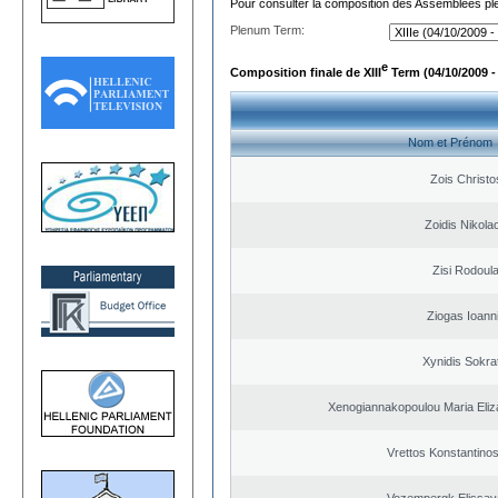
Pour consulter la composition des Assemblées plé
Plenum Term:
e
Composition finale de XIII
Term (04/10/2009 -
Nom et Prénom
Zois Christo
Zoidis Nikola
Zisi Rodoul
Ziogas Ioann
Xynidis Sokra
Xenogiannakopoulou Maria Eliza
Vrettos Konstantinos