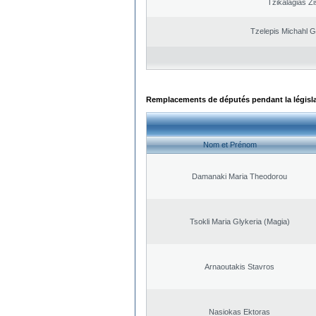
Tzikalagias Zi
Tzelepis Michahl G
Remplacements de députés pendant la législ
Nom et Prénom
Damanaki Maria Theodorou
Tsokli Maria Glykeria (Magia)
Arnaoutakis Stavros
Nasiokas Ektoras