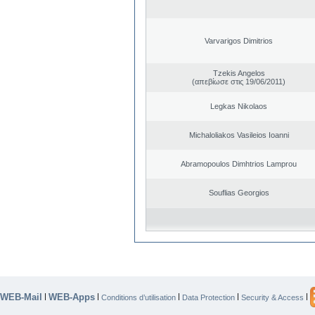
Varvarigos Dimitrios
Tzekis Angelos
(απεβίωσε στις 19/06/2011)
Legkas Nikolaos
Michaloliakos Vasileios Ioanni
Abramopoulos Dimhtrios Lamprou
Souflias Georgios
WEB-Mail
WEB-Apps
|
|
|
|
|
Conditions d’utilisation
Data Protection
Security & Access