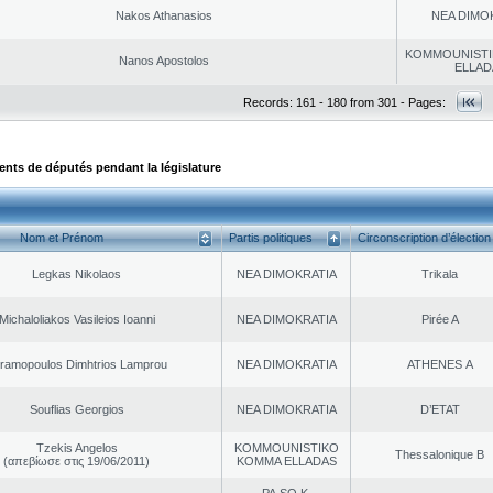
Nakos Athanasios
NEA DΙMO
KOMMOUNISTI
Nanos Apostolos
ELLAD
Records: 161 - 180 from 301 - Pages:
ts de députés pendant la législature
Nom et Prénom
Partis politiques
Circonscription d’élection
Legkas Nikolaos
NEA DΙMOKRATIA
Trikala
Michaloliakos Vasileios Ioanni
NEA DΙMOKRATIA
Pirée A
ramopoulos Dimhtrios Lamprou
NEA DΙMOKRATIA
ATHENES Α
Souflias Georgios
NEA DΙMOKRATIA
D’ETAT
Tzekis Angelos
KOMMOUNISTIKO
Thessalonique B
(απεβίωσε στις 19/06/2011)
KOMMA ELLADAS