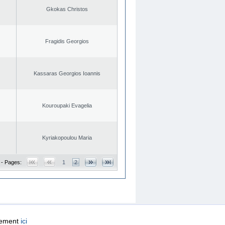
Gkokas Christos
Fragidis Georgios
Kassaras Georgios Ioannis
Kouroupaki Evagelia
Kyriakopoulou Maria
 - Pages:
1
2
quement
ici