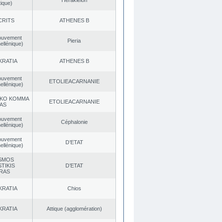
Herakleion
ique)
CRITS
ATHENES Β
ouvement
Pieria
ellénique)
KRATIA
ATHENES Β
ouvement
EΤOLIEACARNANIE
ellénique)
KO KOMMA
EΤOLIEACARNANIE
AS
ouvement
Céphalonie
ellénique)
ouvement
D’ETAT
ellénique)
SMOS
TIKIS
D’ETAT
RAS
KRATIA
Chios
KRATIA
Αttique (agglomération)