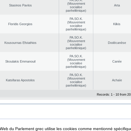
PA.SO.K.
(Mouvement
Stasinos Pavlos
Arta
socialise
panhellénique)
PA.SO.K.
(Mouvement
Floridis Georgios
Kilkis
socialise
panhellénique)
PA.SO.K.
(Mouvement
Kousournas Efstathios
Dodécanèse
socialise
panhellénique)
PA.SO.K.
(Mouvement
Skoulakis Emmanouil
Canée
socialise
panhellénique)
PA.SO.K.
(Mouvement
Katsifaras Apostolos
Achaïe
socialise
panhellénique)
Records: 1 - 10 from 20
|
|
ta Protection
Security & Access
l Web du Parlement grec utilise les cookies comme mentionné spécifi