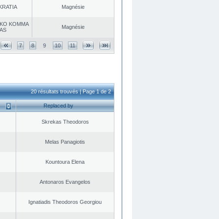
KRATIA
Magnésie
KO KOMMA
Magnésie
AS
7
8
9
10
11
20 résultats trouvés | Page 1 de 2
Replaced by
Skrekas Theodoros
Melas Panagiotis
Kountoura Elena
Antonaros Evangelos
Ignatiadis Theodoros Georgiou