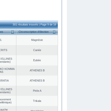
301 résultats trouvés | Page 9 de 16
ues
Circonscription d’élection
S.
Magnésie
CRITS
Canée
 ELLINES
Eubée
endants)
KO KOMMA
ATHENES Β
AS
KRATIA
ATHENES Β
 ELLINES
Pirée A
endants)
ouvement
Trikala
ellénique)
Gauche