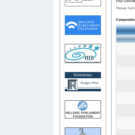
Pour consult
Plenum Term
Composition 