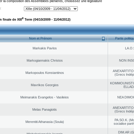
er la composition des Assemblées plénières, choisissez une législature
:
e
finale de XIII
Term (04/10/2009 - 11/04/2012)
Nom et Prénom
Partis politiq
Markakis Pavlos
LA.O.
Markogiannakis Christos
NON INS
ANEXARTITOI
Markopoulos Konstantinos
(Grecs Indép
KOMMOUNISTI
Mavrikos Georgios
ELLAD
Meimarakis Evangelos - Vasileios
NEA DΙMO
ANEXARTITOI
Melas Panagiotis
(Grecs Indép
PA.SO.K. (M
Merentiti Athanasia (Soula)
socialise panh
DIM.AR (