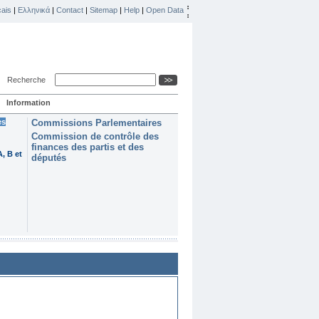
ais
|
Ελληνικά
|
Contact
|
Sitemap
|
Help
|
Open Data
Recherche
Information
es
Commissions Parlementaires
Commission de contrôle des
finances des partis et des
, B et
députés