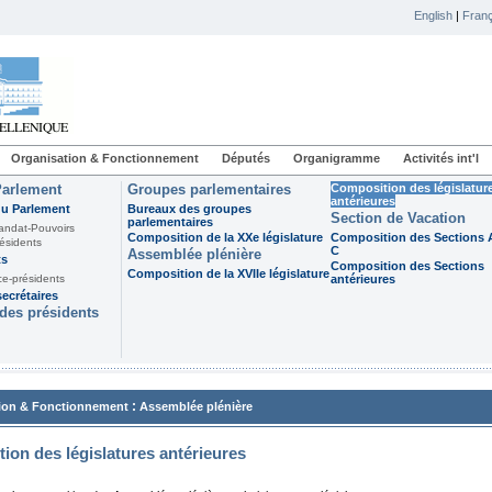
English
|
Franç
Organisation & Fonctionnement
Députés
Organigramme
Activités int'l
Parlement
Groupes parlementaires
Composition des législatur
antérieures
du Parlement
Bureaux des groupes
Section de Vacation
parlementaires
andat-Pouvoirs
Composition de la XXe législature
Composition des Sections A
ésidents
C
Assemblée plénière
ts
Composition des Sections
Composition de la XVIIe législature
ce-présidents
antérieures
ecrétaires
des présidents
:
ion & Fonctionnement
Assemblée plénière
ion des législatures antérieures