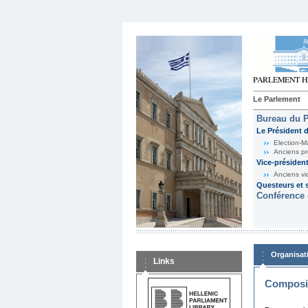
Le Parlement
Bureau du 
Le Président 
Election-M
Anciens pr
Vice-présiden
Anciens vi
Questeurs et s
Conférence 
Organisat
Links
Composit