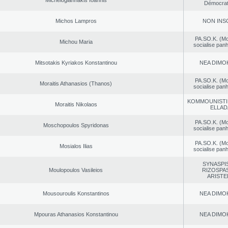
Michelogiannakis Ioannis
Démocrat
Michos Lampros
NON INS
PA.SO.K. (M
Michou Maria
socialise panh
Mitsotakis Kyriakos Konstantinou
NEA DΙMO
PA.SO.K. (M
Moraitis Athanasios (Thanos)
socialise panh
KOMMOUNISTI
Moraitis Nikolaos
ELLAD
PA.SO.K. (M
Moschopoulos Spyridonas
socialise panh
PA.SO.K. (M
Mosialos Ilias
socialise panh
SYNASPI
Moulopoulos Vasileios
RIZOSPAS
ARISTE
Mousouroulis Konstantinos
NEA DΙMO
Mpouras Athanasios Konstantinou
NEA DΙMO