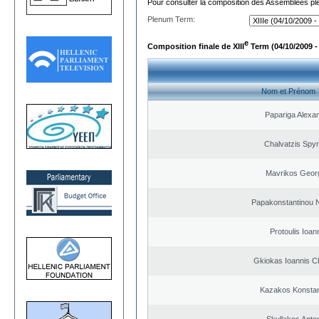
Pour consulter la composition des Assemblées plé
Plenum Term:
e
Composition finale de XIII
Term (04/10/2009 -
Nom et Prénom
Papariga Alexa
Chalvatzis Spyr
Mavrikos Geor
Papakonstantinou 
Protoulis Ioan
Gkiokas Ioannis C
Kazakos Konstan