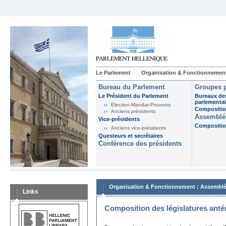
Le Parlement
Organisation & Fonctionnemen
Bureau du Parlement
Groupes p
Le Président du Parlement
Bureaux de
parlementai
Election-Mandat-Pouvoirs
Composition
Anciens présidents
Assemblée
Vice-présidents
Composition
Anciens vice-présidents
Questeurs et secrétaires
Conférence des présidents
:
Organisation & Fonctionnement
Assemblé
Links
Composition des législatures anté