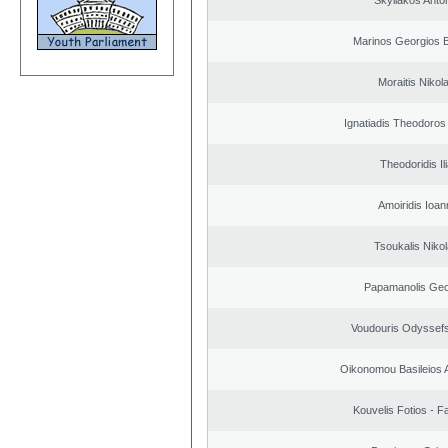
Skyllakos Anto
Marinos Georgios B
Moraitis Nikol
Ignatiadis Theodoros
Theodoridis Il
Amoiridis Ioan
Tsoukalis Niko
Papamanolis Geo
Voudouris Odyssefs
Oikonomou Basileios 
Kouvelis Fotios - F