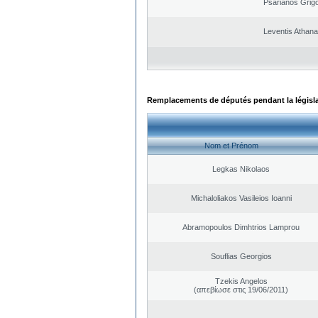
Psarianos Grigo
Leventis Athana
Remplacements de députés pendant la législ
Nom et Prénom
Legkas Nikolaos
Michaloliakos Vasileios Ioanni
Abramopoulos Dimhtrios Lamprou
Souflias Georgios
Tzekis Angelos
(απεβίωσε στις 19/06/2011)