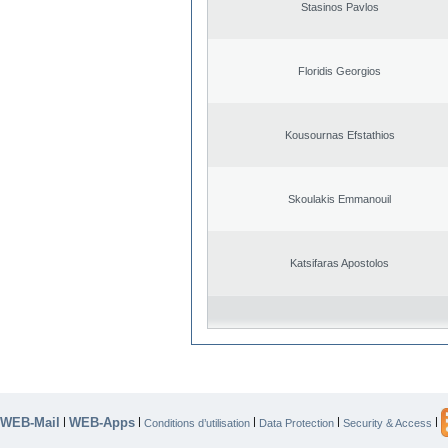
Stasinos Pavlos
Floridis Georgios
Kousournas Efstathios
Skoulakis Emmanouil
Katsifaras Apostolos
WEB-Mail
WEB-Apps
|
|
|
|
|
Conditions d’utilisation
Data Protection
Security & Access