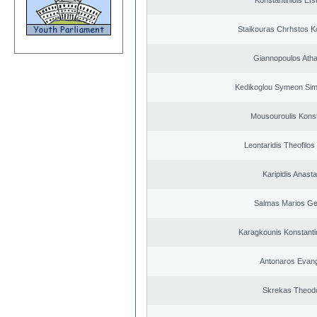
Konstantinidis Efs
Staikouras Chrhstos K
Giannopoulos Ath
Kedikoglou Symeon Sim
Mousouroulis Konst
Leontaridis Theofilo
Karipidis Anast
Salmas Marios Ge
Karagkounis Konstant
Antonaros Evan
Skrekas Theod