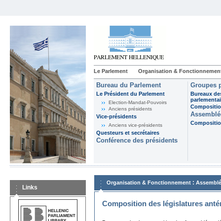
Le Parlement
Organisation & Fonctionnemen
Bureau du Parlement
Groupes p
Le Président du Parlement
Bureaux de
parlementai
Election-Mandat-Pouvoirs
Composition
Anciens présidents
Assemblée
Vice-présidents
Composition
Anciens vice-présidents
Questeurs et secrétaires
Conférence des présidents
:
Organisation & Fonctionnement
Assemblé
Links
Composition des législatures anté