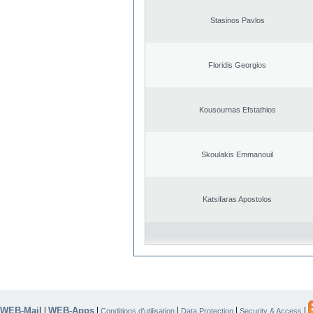
Stasinos Pavlos
Floridis Georgios
Kousournas Efstathios
Skoulakis Emmanouil
Katsifaras Apostolos
WEB-Mail
WEB-Apps
|
|
|
|
|
Conditions d’utilisation
Data Protection
Security & Access