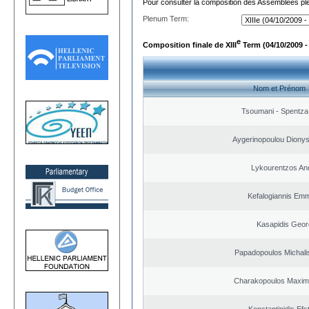
Pour consulter la composition des Assemblées plé
Plenum Term:
e
Composition finale de XIII
Term (04/10/2009 -
Nom et Prénom
Tsoumani - Spentza
Aygerinopoulou Diony
Lykourentzos An
Kefalogiannis Emm
Kasapidis Geor
Papadopoulos Michali
Charakopoulos Maxim