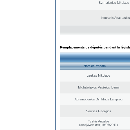
Syrmalenios Nikolaos
Kourakis Anastasios
Remplacements de députés pendant la législ
Nom et Prénom
Legkas Nikolaos
Michaloliakos Vasileios Ioanni
Abramopoulos Dimhtrios Lamprou
Souflias Georgios
Tzekis Angelos
(απεβίωσε στις 19/06/2011)