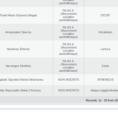
socialise
panhellénique)
PA.SO.K.
(Mouvement
Tsokli Maria Glykeria (Magia)
D’ETAT
socialise
panhellénique)
PA.SO.K.
(Mouvement
Arnaoutakis Stavros
Herakleion
socialise
panhellénique)
PA.SO.K.
(Mouvement
Nasiokas Ektoras
Larissa
socialise
panhellénique)
PA.SO.K.
(Mouvement
Varvarigos Dimitrios
Zante
socialise
panhellénique)
giadis Spyridon Adonis Athanasiou
NON INSCRITS
ATHENES Β
ridis Mayroudhs Makis Chrhstou
NON INSCRITS
Αttique (agglomératio
Records: 11 - 20 from 20