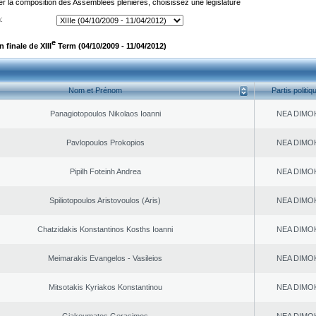
er la composition des Assemblées plénières, choisissez une législature
:
e
finale de XIII
Term (04/10/2009 - 11/04/2012)
Nom et Prénom
Partis politiq
Panagiotopoulos Nikolaos Ioanni
NEA DΙMO
Pavlopoulos Prokopios
NEA DΙMO
Pipilh Foteinh Andrea
NEA DΙMO
Spiliotopoulos Aristovoulos (Aris)
NEA DΙMO
Chatzidakis Konstantinos Kosths Ioanni
NEA DΙMO
Meimarakis Evangelos - Vasileios
NEA DΙMO
Mitsotakis Kyriakos Konstantinou
NEA DΙMO