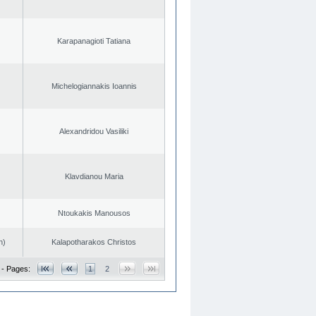
Karapanagioti Tatiana
Michelogiannakis Ioannis
Alexandridou Vasiliki
Klavdianou Maria
Ntoukakis Manousos
n)
Kalapotharakos Christos
 - Pages:
1
2