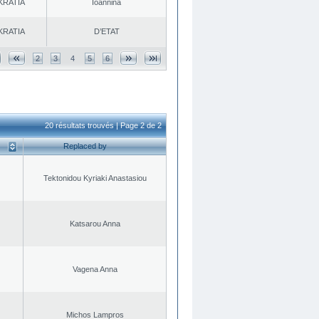
KRATIA
Ioannina
KRATIA
D’ETAT
2
3
4
5
6
20 résultats trouvés | Page 2 de 2
Replaced by
Tektonidou Kyriaki Anastasiou
Katsarou Anna
Vagena Anna
Michos Lampros