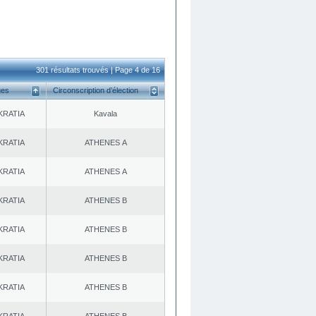
301 résultats trouvés | Page 4 de 16
ues
Circonscription d’élection
KRATIA
Kavala
KRATIA
ATHENES Α
KRATIA
ATHENES Α
KRATIA
ATHENES Β
KRATIA
ATHENES Β
KRATIA
ATHENES Β
KRATIA
ATHENES Β