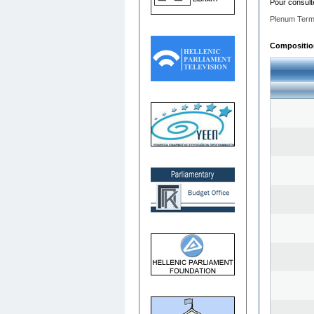
Pour consult
Plenum Term
Composition 