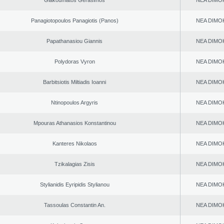
Giakoumatos Gerasimos
NEA DΙMO
Panagiotopoulos Panagiotis (Panos)
NEA DΙMO
Papathanasiou Giannis
NEA DΙMO
Polydoras Vyron
NEA DΙMO
Barbitsiotis Miltiadis Ioanni
NEA DΙMO
Ntinopoulos Argyris
NEA DΙMO
Mpouras Athanasios Konstantinou
NEA DΙMO
Kanteres Nikolaos
NEA DΙMO
Tzikalagias Zisis
NEA DΙMO
Stylianidis Eyripidis Stylianou
NEA DΙMO
Tassoulas Constantin An.
NEA DΙMO