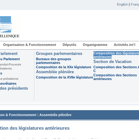
English
|
Franç
Organisation & Fonctionnement
Députés
Organigramme
Activités int'l
Parlement
Groupes parlementaires
Composition des législatur
antérieures
du Parlement
Bureaux des groupes
Section de Vacation
parlementaires
andat-Pouvoirs
Composition de la XXe législature
Composition des Sections A
ésidents
C
Assemblée plénière
ts
Composition des Sections
Composition de la XVIIe législature
ce-présidents
antérieures
ecrétaires
des présidents
:
ion & Fonctionnement
Assemblée plénière
ion des législatures antérieures