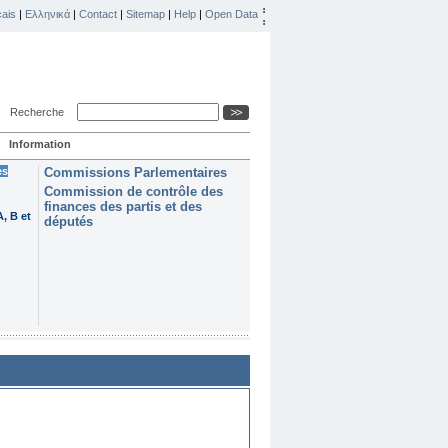
ais
|
Ελληνικά
|
Contact
|
Sitemap
|
Help
|
Open Data
Recherche
Information
es
Commissions Parlementaires
Commission de contrôle des
finances des partis et des
, B et
députés