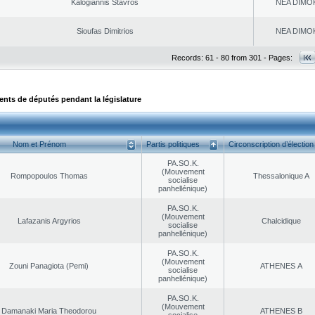
Kalogiannis Stavros
NEA DΙMO
Sioufas Dimitrios
NEA DΙMO
Records: 61 - 80 from 301 - Pages:
ts de députés pendant la législature
Nom et Prénom
Partis politiques
Circonscription d’élection
PA.SO.K.
(Mouvement
Rompopoulos Thomas
Thessalonique A
socialise
panhellénique)
PA.SO.K.
(Mouvement
Lafazanis Argyrios
Chalcidique
socialise
panhellénique)
PA.SO.K.
(Mouvement
Zouni Panagiota (Pemi)
ATHENES Α
socialise
panhellénique)
PA.SO.K.
(Mouvement
Damanaki Maria Theodorou
ATHENES Β