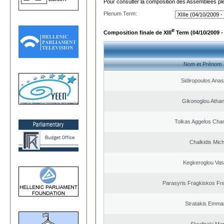
Pour consulter la composition des Assemblées plé
Plenum Term:
e
Composition finale de XIII
Term (04/10/2009 -
Nom et Prénom
Sidiropoulos Anas
Gikonoglou Atha
Tolkas Aggelos Cha
Chalkidis Mich
Kegkeroglou Vasi
Parasyris Fragkiskos Fr
Stratakis Emman