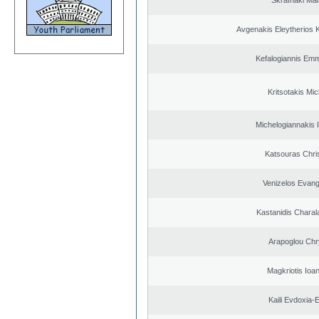
Skrafnaki Mar
Avgenakis Eleytherios 
Kefalogiannis Emm
Kritsotakis Mic
Michelogiannakis 
Katsouras Chri
Venizelos Evang
Kastanidis Chara
Arapoglou Chr
Magkriotis Ioa
Kaili Evdoxia-