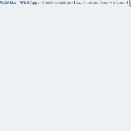
WEB-Mail
WEB-Apps
|
|
|
|
|
Conditions d’utilisation
Data Protection
Security & Access