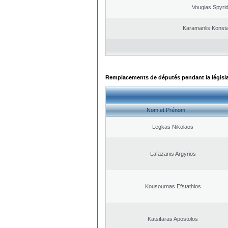
Vougias Spyri
Karamanlis Konsta
Remplacements de députés pendant la législ
Nom et Prénom
Legkas Nikolaos
Lafazanis Argyrios
Kousournas Efstathios
Katsifaras Apostolos