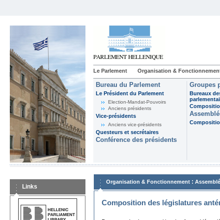
Le Parlement
Organisation & Fonctionnemen
Bureau du Parlement
Groupes p
Le Président du Parlement
Bureaux de
parlementai
Election-Mandat-Pouvoirs
Composition
Anciens présidents
Assemblée
Vice-présidents
Composition
Anciens vice-présidents
Questeurs et secrétaires
Conférence des présidents
:
Organisation & Fonctionnement
Assemblé
Links
Composition des législatures anté