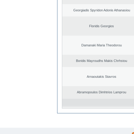
Georgiadis Spyridon Adonis Athanasiou
Floridis Georgios
Damanaki Maria Theodorou
Boridis Mayroudhs Makis Chrhstou
Arnaoutakis Stavros
Abramopoulos Dimhtrios Lamprou