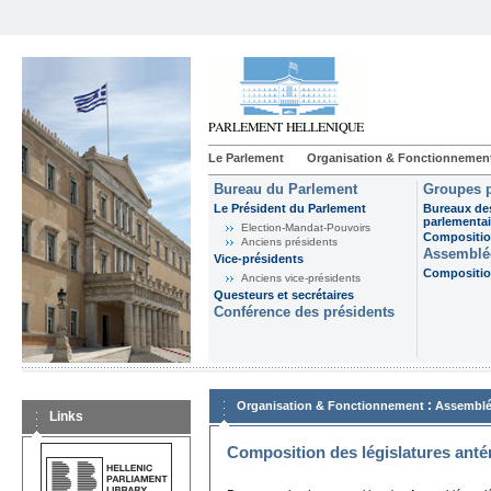
Le Parlement
Organisation & Fonctionnemen
Bureau du Parlement
Groupes p
Le Président du Parlement
Bureaux de
parlementai
Election-Mandat-Pouvoirs
Composition
Anciens présidents
Assemblée
Vice-présidents
Composition
Anciens vice-présidents
Questeurs et secrétaires
Conférence des présidents
:
Organisation & Fonctionnement
Assemblé
Links
Composition des législatures anté