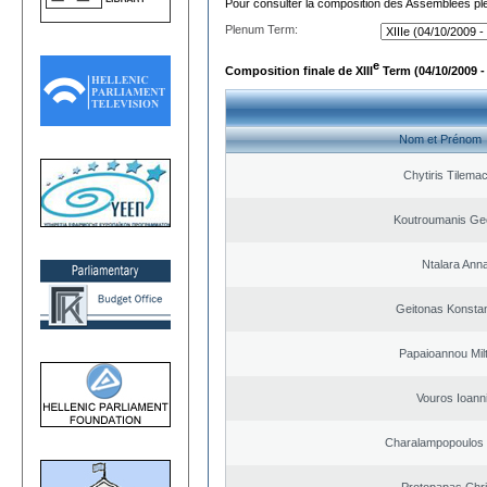
Pour consulter la composition des Assemblées plé
Plenum Term:
e
Composition finale de XIII
Term (04/10/2009 -
Nom et Prénom
Chytiris Tilema
Koutroumanis Ge
Ntalara Ann
Geitonas Konstan
Papaioannou Milt
Vouros Ioann
Charalampopoulos