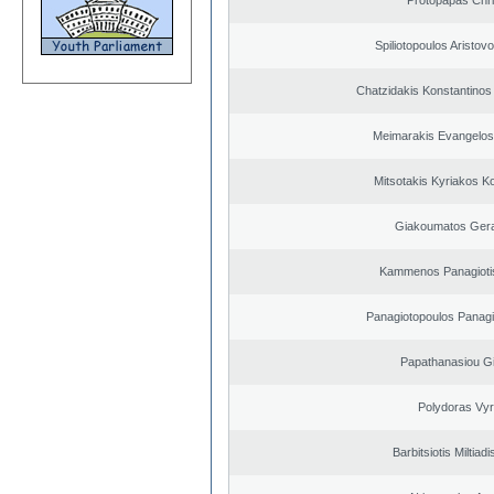
Protopapas Chri
Spiliotopoulos Aristovo
Chatzidakis Konstantinos
Meimarakis Evangelos 
Mitsotakis Kyriakos K
Giakoumatos Ger
Kammenos Panagioti
Panagiotopoulos Panagi
Papathanasiou G
Polydoras Vy
Barbitsiotis Miltiadi