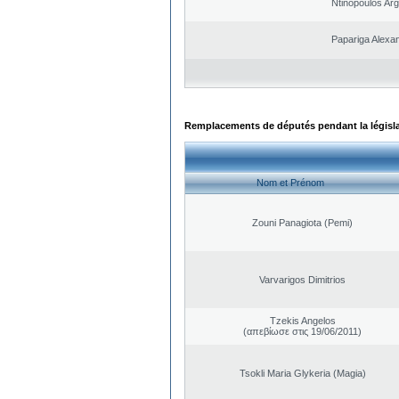
Ntinopoulos Arg
Papariga Alexa
Remplacements de députés pendant la législ
Nom et Prénom
Zouni Panagiota (Pemi)
Varvarigos Dimitrios
Tzekis Angelos
(απεβίωσε στις 19/06/2011)
Tsokli Maria Glykeria (Magia)