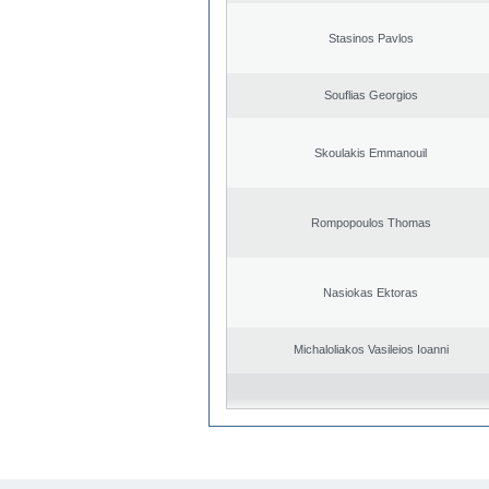
Stasinos Pavlos
Souflias Georgios
Skoulakis Emmanouil
Rompopoulos Thomas
Nasiokas Ektoras
Michaloliakos Vasileios Ioanni