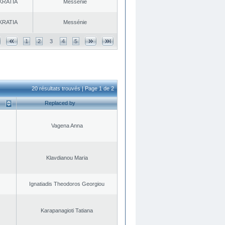
KRATIA
Messénie
KRATIA
Messénie
1
2
3
4
5
20 résultats trouvés | Page 1 de 2
Replaced by
Vagena Anna
Klavdianou Maria
Ignatiadis Theodoros Georgiou
Karapanagioti Tatiana