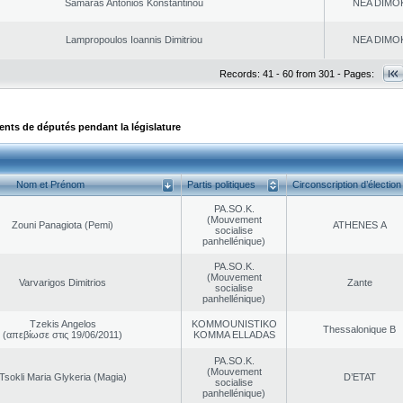
Samaras Antonios Konstantinou
NEA DΙMO
Lampropoulos Ioannis Dimitriou
NEA DΙMO
Records: 41 - 60 from 301 - Pages:
ts de députés pendant la législature
Nom et Prénom
Partis politiques
Circonscription d’élection
PA.SO.K.
(Mouvement
Zouni Panagiota (Pemi)
ATHENES Α
socialise
panhellénique)
PA.SO.K.
(Mouvement
Varvarigos Dimitrios
Zante
socialise
panhellénique)
Tzekis Angelos
KOMMOUNISTIKO
Thessalonique B
(απεβίωσε στις 19/06/2011)
KOMMA ELLADAS
PA.SO.K.
(Mouvement
Tsokli Maria Glykeria (Magia)
D’ETAT
socialise
panhellénique)