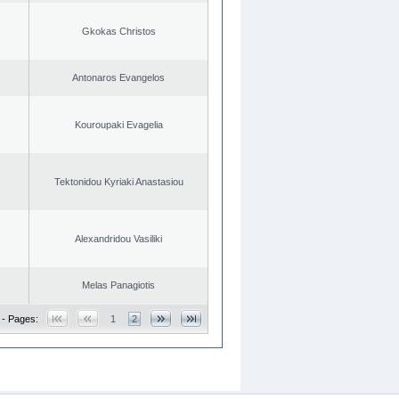
Gkokas Christos
Antonaros Evangelos
Kouroupaki Evagelia
Tektonidou Kyriaki Anastasiou
Alexandridou Vasiliki
Melas Panagiotis
 - Pages:
1
2