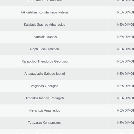
Karamanlis Konstantinos
NEA DΙMO
Gkioulekas Konstantinos Petrou
NEA DΙMO
Kalafatis Stayros Athanasiou
NEA DΙMO
Ioannidis Ioannis
NEA DΙMO
Rapti Eleni Dimitriou
NEA DΙMO
Karaoglou Theodoros Georgiou
NEA DΙMO
Anastasiadis Sabbas Ioanni
NEA DΙMO
Vagionas Georgios
NEA DΙMO
Tragakis Ioannis Panagioti
NEA DΙMO
Nerantzis Anastasios
NEA DΙMO
Tzavaras Konstantinos
NEA DΙMO