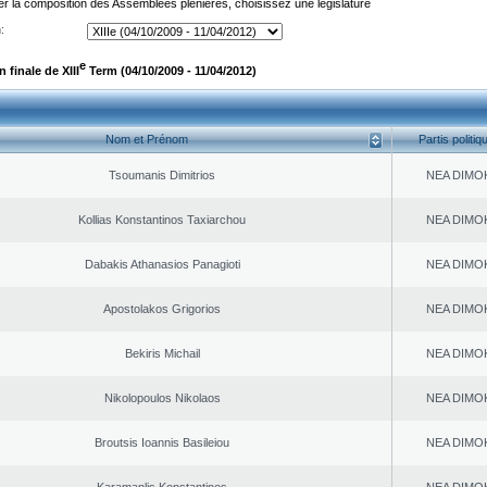
er la composition des Assemblées plénières, choisissez une législature
:
e
finale de XIII
Term (04/10/2009 - 11/04/2012)
Nom et Prénom
Partis politiq
Tsoumanis Dimitrios
NEA DΙMO
Kollias Konstantinos Taxiarchou
NEA DΙMO
Dabakis Athanasios Panagioti
NEA DΙMO
Apostolakos Grigorios
NEA DΙMO
Bekiris Michail
NEA DΙMO
Nikolopoulos Nikolaos
NEA DΙMO
Broutsis Ioannis Basileiou
NEA DΙMO