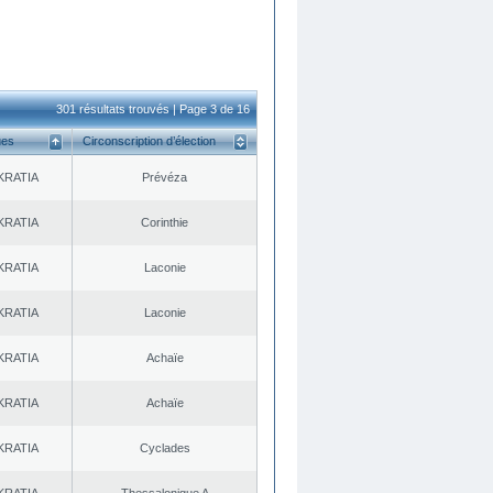
301 résultats trouvés | Page 3 de 16
ues
Circonscription d’élection
KRATIA
Prévéza
KRATIA
Corinthie
KRATIA
Laconie
KRATIA
Laconie
KRATIA
Achaïe
KRATIA
Achaïe
KRATIA
Cyclades