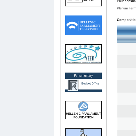
Pour consult
Plenum Term
Composition 