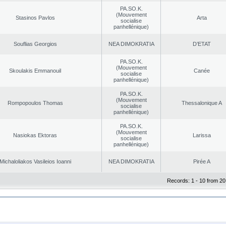
PA.SO.K.
(Mouvement
Stasinos Pavlos
Arta
socialise
panhellénique)
Souflias Georgios
NEA DΙMOKRATIA
D’ETAT
PA.SO.K.
(Mouvement
Skoulakis Emmanouil
Canée
socialise
panhellénique)
PA.SO.K.
(Mouvement
Rompopoulos Thomas
Thessalonique A
socialise
panhellénique)
PA.SO.K.
(Mouvement
Nasiokas Ektoras
Larissa
socialise
panhellénique)
Michaloliakos Vasileios Ioanni
NEA DΙMOKRATIA
Pirée A
Records: 1 - 10 from 20