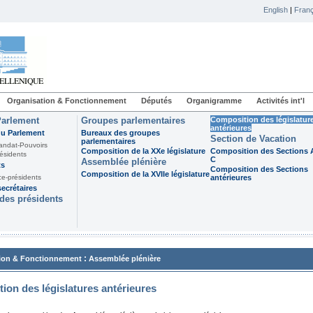
English
|
Franç
Organisation & Fonctionnement
Députés
Organigramme
Activités int'l
Parlement
Groupes parlementaires
Composition des législatur
antérieures
du Parlement
Bureaux des groupes
Section de Vacation
parlementaires
andat-Pouvoirs
Composition de la XXe législature
Composition des Sections A
ésidents
C
Assemblée plénière
ts
Composition des Sections
Composition de la XVIIe législature
ce-présidents
antérieures
ecrétaires
des présidents
:
ion & Fonctionnement
Assemblée plénière
ion des législatures antérieures