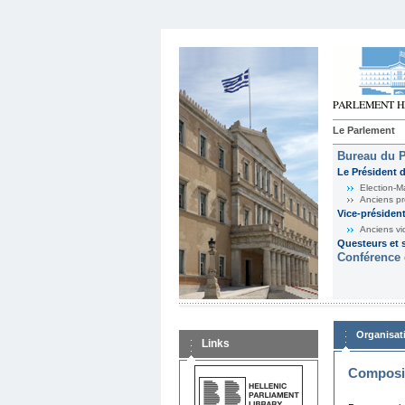
Le Parlement
Bureau du 
Le Président 
Election-M
Anciens pr
Vice-présiden
Anciens vi
Questeurs et s
Conférence 
Organisat
Links
Composit