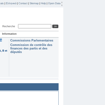
ais
|
Ελληνικά
|
Contact
|
Sitemap
|
Help
|
Open Data
Recherche
Information
es
Commissions Parlementaires
Commission de contrôle des
finances des partis et des
, B et
députés